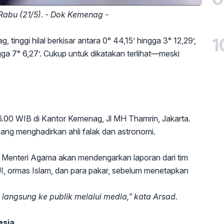
 Rabu (21/5). - Dok Kemenag -
1
inggi hilal berkisar antara 0° 44,15’ hingga 3° 12,29’,
ga 7° 6,27’. Cukup untuk dikatakan terlihat—meski
16.00 WIB di Kantor Kemenag, Jl MH Thamrin, Jakarta.
yang menghadirkan ahli falak dan astronomi.
up. Menteri Agama akan mendengarkan laporan dari tim
 MUI, ormas Islam, dan para pakar, sebelum menetapkan
angsung ke publik melalui media,” kata Arsad.
esia