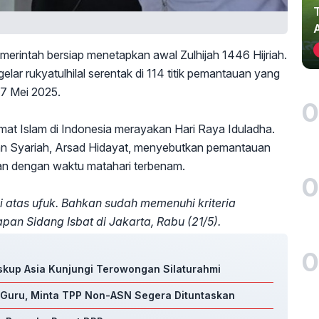
merintah bersiap menetapkan awal Zulhijah 1446 Hijriah.
r rukyatulhilal serentak di 114 titik pemantauan yang
27 Mei 2025.
0
umat Islam di Indonesia merayakan Hari Raya Iduladha.
an Syariah, Arsad Hidayat, menyebutkan pemantauan
tan dengan waktu matahari terbenam.
0
di atas ufuk. Bahkan sudah memenuhi kriteria
an Sidang Isbat di Jakarta, Rabu (21/5).
0
Uskup Asia Kunjungi Terowongan Silaturahmi
Guru, Minta TPP Non-ASN Segera Dituntaskan