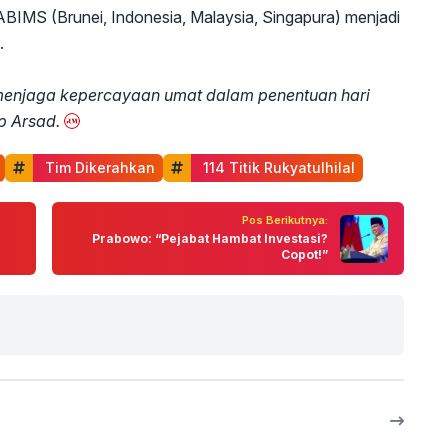
 MABIMS (Brunei, Indonesia, Malaysia, Singapura) menjadi
.
al menjaga kepercayaan umat dalam penentuan hari
up Arsad.
 Tim Dikerahkan
 114 Titik Rukyatulhilal
Pos Berikutnya:
Prabowo: “Pejabat Hambat Investasi?
Copot!”