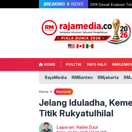
BREAKING
NEWS
DPR Desak Evaluasi Tot
HOME
POLITIK
INFO HAJI
PARLEME
RajaMedia
RMBanten
RMjakarta
RMJ
Home
Nasional
Jelang Iduladha, Kem
Titik Rukyatulhilal
Laporan: Halim Dzul
Kamis, 22 Mei 2025 | 12:06 WIB