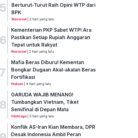
5
Berturut-Turut Raih Opini WTP dari
BPK
Nasional
| 2 hari yang lalu
Kementerian PKP Sabet WTP! Ara
6
Pastikan Setiap Rupiah Anggaran
Tepat untuk Rakyat
Nasional
| 2 hari yang lalu
Mafia Beras Diburu! Kementan
7
Bongkar Dugaan Akal-akalan Beras
Fortifikasi
Hukum
| 4 hari yang lalu
GARUDA WAJIB MENANG!
8
Tumbangkan Vietnam, Tiket
Semifinal di Depan Mata
Olahraga
| 3 hari yang lalu
Konflik AS-Iran Kian Membara, DPR
9
Desak Indonesia Ambil Peran