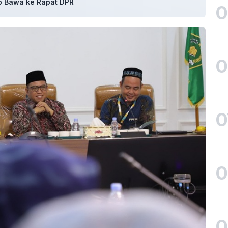
p Bawa ke Rapat DPR
0
0
0
0
0