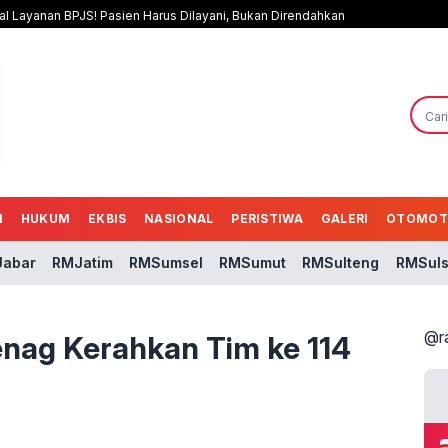
al Layanan BPJS! Pasien Harus Dilayani, Bukan Direndahkan
N
HUKUM
EKBIS
NASIONAL
PERISTIWA
GALERI
OTOMOT
abar
RMJatim
RMSumsel
RMSumut
RMSulteng
RMSuls
@r
enag Kerahkan Tim ke 114