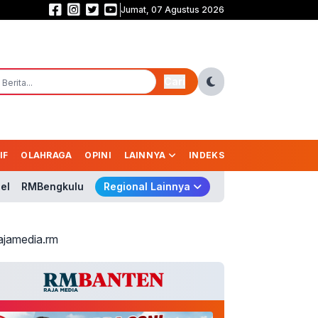
Jumat, 07 Agustus 2026
Persebaya Juara Piala Presiden 2026, Tumbangkan Persib Lewat Adu Pena
Cari
IF
OLAHRAGA
OPINI
LAINNYA
INDEKS
el
RMBengkulu
Regional Lainnya
ajamedia.rm