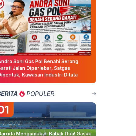
Andra Soni Gas Pol Benahi Serang
arat! Jalan Diperlebar, Satgas
ibentuk, Kawasan Industri Ditata
BERITA
POPULER
01
Garuda Mengamuk di Babak Dua! Gasak