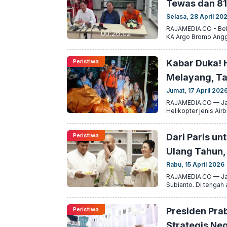
Tewas dan 81
Selasa, 28 April 20
RAJAMEDIA.CO - Beka
KA Argo Bromo Anggre
Peristiwa
Kabar Duka! H
Melayang, Ta
Jumat, 17 April 202
RAJAMEDIA.CO — Jaka
Helikopter jenis Air
Peristiwa
Dari Paris un
Ulang Tahun, 
Rabu, 15 April 2026
RAJAMEDIA.CO — Jak
Subianto. Di tengah 
Peristiwa
Presiden Pra
Strategis Neg