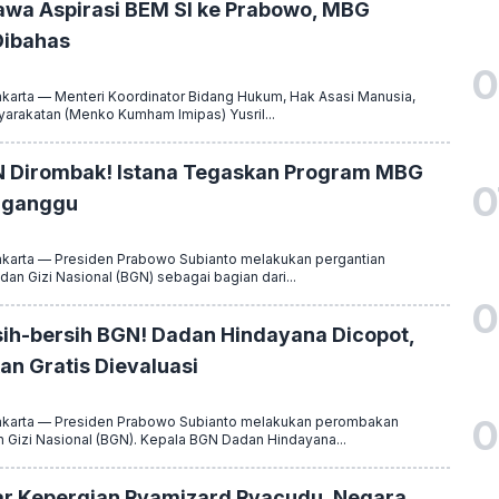
Bawa Aspirasi BEM SI ke Prabowo, MBG
Dibahas
0
arta — Menteri Koordinator Bidang Hukum, Hak Asasi Manusia,
yarakatan (Menko Kumham Imipas) Yusril...
 Dirombak! Istana Tegaskan Program MBG
0
rganggu
arta — Presiden Prabowo Subianto melakukan pergantian
an Gizi Nasional (BGN) sebagai bagian dari...
0
ih-bersih BGN! Dadan Hindayana Dicopot,
n Gratis Dievaluasi
0
karta — Presiden Prabowo Subianto melakukan perombakan
n Gizi Nasional (BGN). Kepala BGN Dadan Hindayana...
r Kepergian Ryamizard Ryacudu, Negara