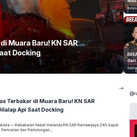
Masa
Selas
 di Muara Baru! KN SAR
Saat Docking
BRE
dari
Sabtu
@r
as Terbakar di Muara Baru! KN SAR
ilalap Api Saat Docking
arta — Kebakaran hebat melanda KN SAR Ramawijaya 240, kapal
 Pencarian dan Pertolongan...