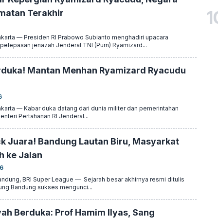
1
matan Terakhir
arta — Presiden RI Prabowo Subianto menghadiri upacara
lepasan jenazah Jenderal TNI (Purn) Ryamizard...
erduka! Mantan Menhan Ryamizard Ryacudu
6
rta — Kabar duka datang dari dunia militer dan pemerintahan
nteri Pertahanan RI Jenderal...
ck Juara! Bandung Lautan Biru, Masyarkat
 ke Jalan
26
dung, BRI Super League — Sejarah besar akhirnya resmi ditulis
ung Bandung sukses mengunci...
 Berduka: Prof Hamim Ilyas, Sang