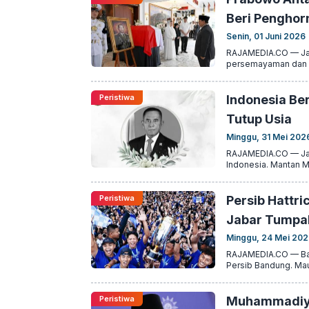
Beri Penghor
Senin, 01 Juni 2026
RAJAMEDIA.CO — Jak
persemayaman dan pe
Peristiwa
Indonesia B
Tutup Usia
Minggu, 31 Mei 202
RAJAMEDIA.CO — Jaka
Indonesia. Mantan Me
Peristiwa
Persib Hattri
Jabar Tumpah
Minggu, 24 Mei 20
RAJAMEDIA.CO — Ban
Persib Bandung. Ma
Peristiwa
Muhammadiyah