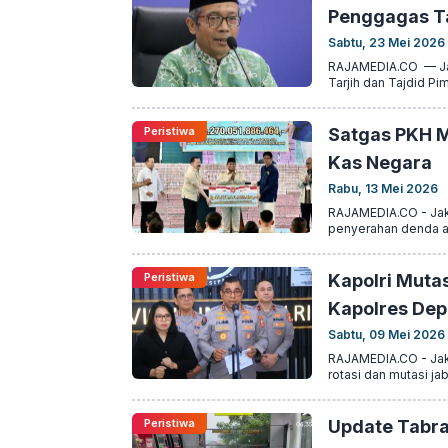
Penggagas Ta
Sabtu, 23 Mei 2026
RAJAMEDIA.CO — Jak
Tarjih dan Tajdid P
Peristiwa
Satgas PKH Me
Kas Negara
Rabu, 13 Mei 2026
RAJAMEDIA.CO - Jak
penyerahan denda adm
Peristiwa
Kapolri Mutas
Kapolres Dep
Sabtu, 09 Mei 2026
RAJAMEDIA.CO - Jaka
rotasi dan mutasi ja
Peristiwa
Update Tabra