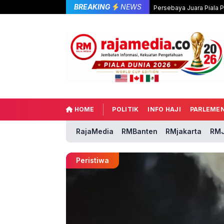
BREAKING
NEWS
Persebaya Juara Piala 
HOME
POLITIK
INFO HAJI
PARLEME
RajaMedia
RMBanten
RMjakarta
RMJ
Peristiwa