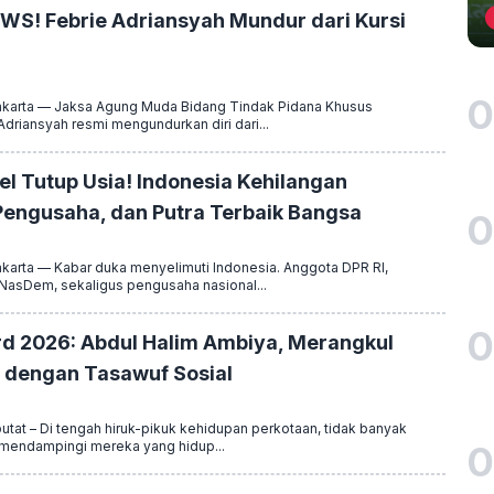
S! Febrie Adriansyah Mundur dari Kursi
0
arta — Jaksa Agung Muda Bidang Tindak Pidana Khusus
driansyah resmi mengundurkan diri dari...
l Tutup Usia! Indonesia Kehilangan
engusaha, dan Putra Terbaik Bangsa
0
arta — Kabar duka menyelimuti Indonesia. Anggota DPR RI,
ai NasDem, sekaligus pengusaha nasional...
0
d 2026: Abdul Halim Ambiya, Merangkul
h dengan Tasawuf Sosial
tat – Di tengah hiruk-pikuk kehidupan perkotaan, tidak banyak
0
 mendampingi mereka yang hidup...