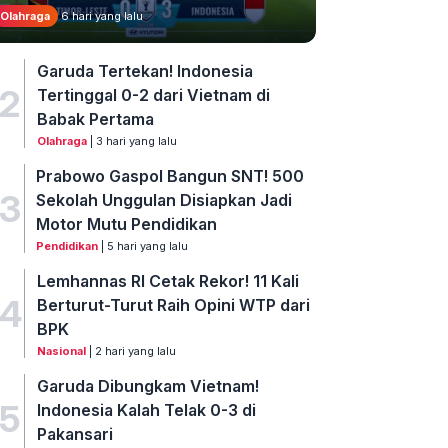
Olahraga
6 hari yang lalu
Garuda Tertekan! Indonesia
2
Tertinggal 0-2 dari Vietnam di
Babak Pertama
Olahraga
| 3 hari yang lalu
Prabowo Gaspol Bangun SNT! 500
3
Sekolah Unggulan Disiapkan Jadi
Motor Mutu Pendidikan
Pendidikan
| 5 hari yang lalu
Lemhannas RI Cetak Rekor! 11 Kali
4
Berturut-Turut Raih Opini WTP dari
BPK
Nasional
| 2 hari yang lalu
Garuda Dibungkam Vietnam!
5
Indonesia Kalah Telak 0-3 di
Pakansari