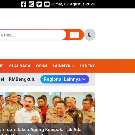
Jumat, 07 Agustus 2026
Saling Balas Gol! Persib vs Persebaya Masih Sama Kuat 1-1 di Babak Pert
Cari
IF
OLAHRAGA
OPINI
LAINNYA
INDEKS
el
RMBengkulu
Regional Lainnya
istiwa
lri dan Jaksa Agung Kompak: Tak Ada