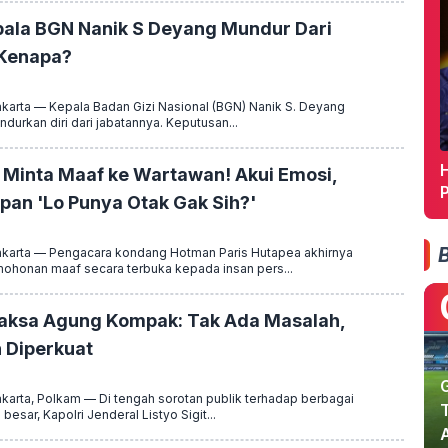
pala BGN Nanik S Deyang Mundur Dari
 Kenapa?
arta — Kepala Badan Gizi Nasional (BGN) Nanik S. Deyang
rkan diri dari jabatannya. Keputusan...
H
 Minta Maaf ke Wartawan! Akui Emosi,
pan 'Lo Punya Otak Gak Sih?'
arta — Pengacara kondang Hotman Paris Hutapea akhirnya
honan maaf secara terbuka kepada insan pers...
Jaksa Agung Kompak: Tak Ada Masalah,
n Diperkuat
arta, Polkam — Di tengah sorotan publik terhadap berbagai
esar, Kapolri Jenderal Listyo Sigit...