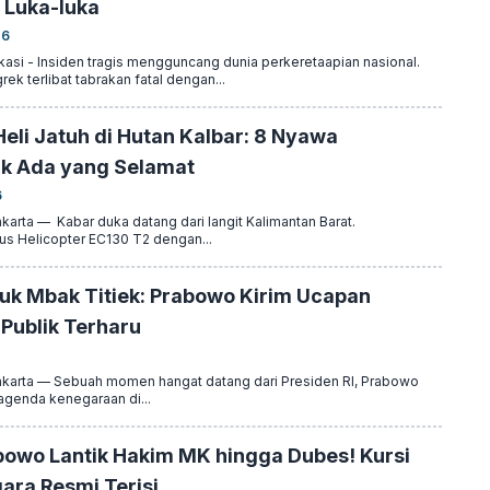
 Luka-luka
26
si - Insiden tragis mengguncang dunia perkeretaapian nasional.
k terlibat tabrakan fatal dengan...
eli Jatuh di Hutan Kalbar: 8 Nyawa
k Ada yang Selamat
6
rta — Kabar duka datang dari langit Kalimantan Barat.
bus Helicopter EC130 T2 dengan...
tuk Mbak Titiek: Prabowo Kirim Ucapan
Publik Terharu
arta — Sebuah momen hangat datang dari Presiden RI, Prabowo
agenda kenegaraan di...
bowo Lantik Hakim MK hingga Dubes! Kursi
ara Resmi Terisi