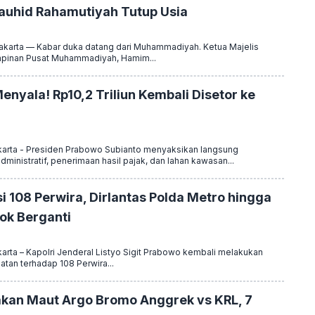
uhid Rahamutiyah Tutup Usia
arta — Kabar duka datang dari Muhammadiyah. Ketua Majelis
impinan Pusat Muhammadiyah, Hamim...
nyala! Rp10,2 Triliun Kembali Disetor ke
arta - Presiden Prabowo Subianto menyaksikan langsung
inistratif, penerimaan hasil pajak, dan lahan kawasan...
i 108 Perwira, Dirlantas Polda Metro hingga
ok Berganti
rta – Kapolri Jenderal Listyo Sigit Prabowo kembali melakukan
batan terhadap 108 Perwira...
kan Maut Argo Bromo Anggrek vs KRL, 7