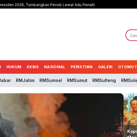
Presiden 2026, Tumbangkan Persib Lewat Adu Penalti
N
HUKUM
EKBIS
NASIONAL
PERISTIWA
GALERI
OTOMOT
abar
RMJatim
RMSumsel
RMSumut
RMSulteng
RMSuls
Per
Kapo