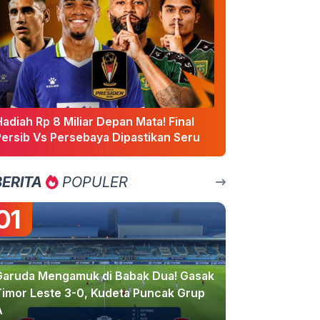
adiah Rp 8 Miliar Depan Mata! Final
Persib Vs Persebaya Dipastikan Seru
BERITA
POPULER
01
Garuda Mengamuk di Babak Dua! Gasak
Timor Leste 3-0, Kudeta Puncak Grup
A