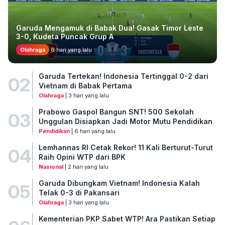
Garuda Mengamuk di Babak Dua! Gasak Timor Leste
3-0, Kudeta Puncak Grup A
Olahraga
6 hari yang lalu
Garuda Tertekan! Indonesia Tertinggal 0-2 dari
02
Vietnam di Babak Pertama
Olahraga
| 3 hari yang lalu
Prabowo Gaspol Bangun SNT! 500 Sekolah
03
Unggulan Disiapkan Jadi Motor Mutu Pendidikan
Pendidikan
| 6 hari yang lalu
Lemhannas RI Cetak Rekor! 11 Kali Berturut-Turut
04
Raih Opini WTP dari BPK
Nasional
| 2 hari yang lalu
Garuda Dibungkam Vietnam! Indonesia Kalah
05
Telak 0-3 di Pakansari
Olahraga
| 3 hari yang lalu
Kementerian PKP Sabet WTP! Ara Pastikan Setiap