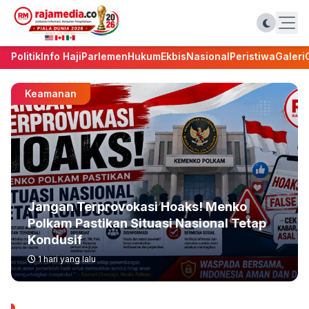
Politik
Info Haji
Parlemen
Hukum
Ekbis
Nasional
Peristiwa
Galeri
Keamanan
Jangan Terprovokasi Hoaks! Menko
Polkam Pastikan Situasi Nasional Tetap
Kondusif
1 hari yang lalu