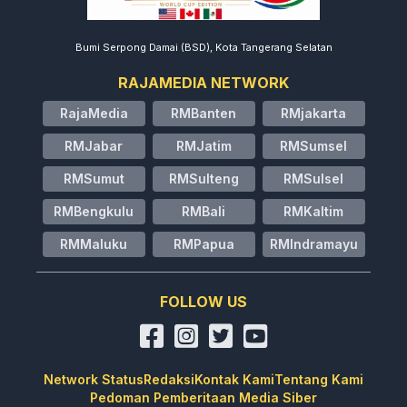
Bumi Serpong Damai (BSD), Kota Tangerang Selatan
RAJAMEDIA NETWORK
RajaMedia
RMBanten
RMjakarta
RMJabar
RMJatim
RMSumsel
RMSumut
RMSulteng
RMSulsel
RMBengkulu
RMBali
RMKaltim
RMMaluku
RMPapua
RMIndramayu
FOLLOW US
Network Status
Redaksi
Kontak Kami
Tentang Kami
Pedoman Pemberitaan Media Siber