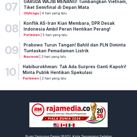
GARUDA WAJIB MENANG! Tumbangkan Vietnam,
07
Tiket Semifinal di Depan Mata
Olahraga
| 4 hari yang lalu
Konflik AS-Iran Kian Membara, DPR Desak
08
Indonesia Ambil Peran Hentikan Perang!
Parlemen
| 5 hari yang lalu
Prabowo Turun Tangan! Bahlil dan PLN Diminta
09
Tuntaskan Pemadaman Listrik
Nasional
| 3 hari yang lalu
Habiburokhman: Tak Ada Surpres Ganti Kapolri!
10
Minta Publik Hentikan Spekulasi
Parlemen
| 2 hari yang lalu
Bumi Serpong Damai (BSD), Kota Tangerang Selatan