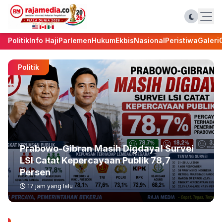
Politik
Info Haji
Parlemen
Hukum
Ekbis
Nasional
Peristiwa
Galeri
Politik
Prabowo-Gibran Masih Digdaya! Survei
LSI Catat Kepercayaan Publik 78,7
Persen
17 jam yang lalu