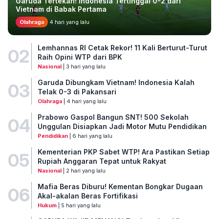
Garuda Tertekan! Indonesia Tertinggal 0-2 dari
Vietnam di Babak Pertama
Olahraga
4 hari yang lalu
Lemhannas RI Cetak Rekor! 11 Kali Berturut-Turut
02
Raih Opini WTP dari BPK
Nasional
| 3 hari yang lalu
Garuda Dibungkam Vietnam! Indonesia Kalah
03
Telak 0-3 di Pakansari
Olahraga
| 4 hari yang lalu
Prabowo Gaspol Bangun SNT! 500 Sekolah
04
Unggulan Disiapkan Jadi Motor Mutu Pendidikan
Pendidikan
| 6 hari yang lalu
Kementerian PKP Sabet WTP! Ara Pastikan Setiap
05
Rupiah Anggaran Tepat untuk Rakyat
Nasional
| 2 hari yang lalu
Mafia Beras Diburu! Kementan Bongkar Dugaan
06
Akal-akalan Beras Fortifikasi
Hukum
| 5 hari yang lalu