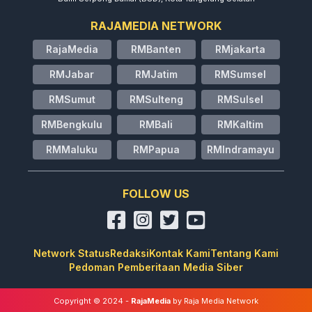
RAJAMEDIA NETWORK
RajaMedia
RMBanten
RMjakarta
RMJabar
RMJatim
RMSumsel
RMSumut
RMSulteng
RMSulsel
RMBengkulu
RMBali
RMKaltim
RMMaluku
RMPapua
RMIndramayu
FOLLOW US
Network Status
Redaksi
Kontak Kami
Tentang Kami
Pedoman Pemberitaan Media Siber
Copyright © 2024 -
RajaMedia
by Raja Media Network