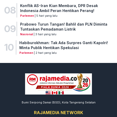
Konflik AS-Iran Kian Membara, DPR Desak
08
Indonesia Ambil Peran Hentikan Perang!
Parlemen
| 5 hari yang lalu
Prabowo Turun Tangan! Bahlil dan PLN Diminta
09
Tuntaskan Pemadaman Listrik
Nasional
| 3 hari yang lalu
Habiburokhman: Tak Ada Surpres Ganti Kapolri!
10
Minta Publik Hentikan Spekulasi
Parlemen
| 2 hari yang lalu
Bumi Serpong Damai (BSD), Kota Tangerang Selatan
RAJAMEDIA NETWORK