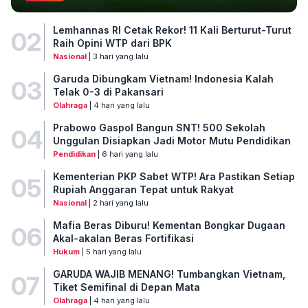
Lemhannas RI Cetak Rekor! 11 Kali Berturut-Turut
02
Raih Opini WTP dari BPK
Nasional
| 3 hari yang lalu
Garuda Dibungkam Vietnam! Indonesia Kalah
03
Telak 0-3 di Pakansari
Olahraga
| 4 hari yang lalu
Prabowo Gaspol Bangun SNT! 500 Sekolah
04
Unggulan Disiapkan Jadi Motor Mutu Pendidikan
Pendidikan
| 6 hari yang lalu
Kementerian PKP Sabet WTP! Ara Pastikan Setiap
05
Rupiah Anggaran Tepat untuk Rakyat
Nasional
| 2 hari yang lalu
Mafia Beras Diburu! Kementan Bongkar Dugaan
06
Akal-akalan Beras Fortifikasi
Hukum
| 5 hari yang lalu
GARUDA WAJIB MENANG! Tumbangkan Vietnam,
07
Tiket Semifinal di Depan Mata
Olahraga
| 4 hari yang lalu