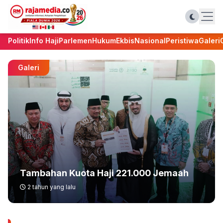
Politik
Info Haji
Parlemen
Hukum
Ekbis
Nasional
Peristiwa
Galeri
Galeri
Tambahan Kuota Haji 221.000 Jemaah
2 tahun yang lalu