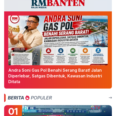
Andra Soni Gas Pol Benahi Serang Barat! Jalan
Diperlebar, Satgas Dibentuk, Kawasan Industri
Ditata
BERITA
POPULER
01