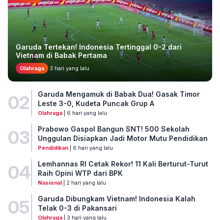
Garuda Tertekan! Indonesia Tertinggal 0-2 dari
Vietnam di Babak Pertama
Olahraga
3 hari yang lalu
Garuda Mengamuk di Babak Dua! Gasak Timor
02
Leste 3-0, Kudeta Puncak Grup A
Olahraga
| 6 hari yang lalu
Prabowo Gaspol Bangun SNT! 500 Sekolah
03
Unggulan Disiapkan Jadi Motor Mutu Pendidikan
Pendidikan
| 6 hari yang lalu
Lemhannas RI Cetak Rekor! 11 Kali Berturut-Turut
04
Raih Opini WTP dari BPK
Nasional
| 2 hari yang lalu
Garuda Dibungkam Vietnam! Indonesia Kalah
05
Telak 0-3 di Pakansari
Olahraga
| 3 hari yang lalu