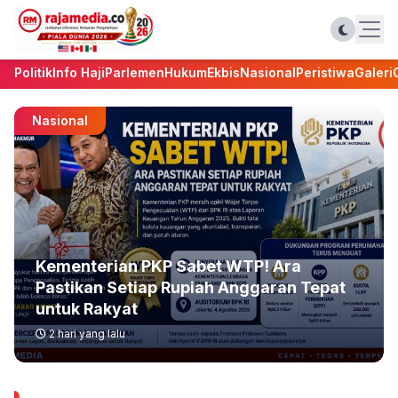
Politik
Info Haji
Parlemen
Hukum
Ekbis
Nasional
Peristiwa
Galeri
Nasional
Kementerian PKP Sabet WTP! Ara
Pastikan Setiap Rupiah Anggaran Tepat
untuk Rakyat
2 hari yang lalu