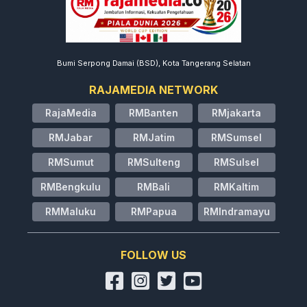
Bumi Serpong Damai (BSD), Kota Tangerang Selatan
RAJAMEDIA NETWORK
RajaMedia
RMBanten
RMjakarta
RMJabar
RMJatim
RMSumsel
RMSumut
RMSulteng
RMSulsel
RMBengkulu
RMBali
RMKaltim
RMMaluku
RMPapua
RMIndramayu
FOLLOW US