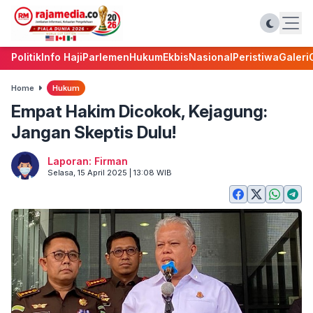
Politik
Info Haji
Parlemen
Hukum
Ekbis
Nasional
Peristiwa
Galeri
Home
Hukum
Empat Hakim Dicokok, Kejagung:
Jangan Skeptis Dulu!
Laporan: Firman
Selasa, 15 April 2025 | 13:08 WIB