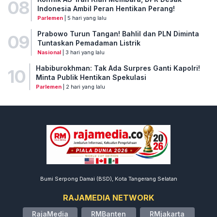
08
Indonesia Ambil Peran Hentikan Perang!
Parlemen
| 5 hari yang lalu
Prabowo Turun Tangan! Bahlil dan PLN Diminta
09
Tuntaskan Pemadaman Listrik
Nasional
| 3 hari yang lalu
Habiburokhman: Tak Ada Surpres Ganti Kapolri!
10
Minta Publik Hentikan Spekulasi
Parlemen
| 2 hari yang lalu
Bumi Serpong Damai (BSD), Kota Tangerang Selatan
RAJAMEDIA NETWORK
RajaMedia
RMBanten
RMjakarta