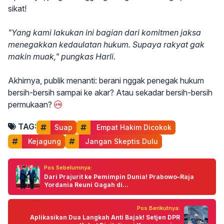
sikat!
"Yang kami lakukan ini bagian dari komitmen jaksa
menegakkan kedaulatan hukum. Supaya rakyat gak
makin muak," pungkas Harli.
Akhirnya, publik menanti: berani nggak penegak hukum
bersih-bersih sampai ke akar? Atau sekadar bersih-bersih
permukaan?
TAG:
Suap
 Empat Hakim Dicokok
 Kejagung
 Jangan Skeptis Dulu
Pos Sebelumnya:
Dari Prajurit ke Pemimpin Dunia! Prabowo–Raja
Yordania Reuni Gagah di...
Pos Berikutnya:
Aplikasikan Dua Langkah Anti Bajak! Setjen DPR