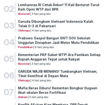
Lemhannas RI Cetak Rekor! 11 Kali Berturut-Turut
02
Raih Opini WTP dari BPK
Nasional
| 3 hari yang lalu
Garuda Dibungkam Vietnam! Indonesia Kalah
03
Telak 0-3 di Pakansari
Olahraga
| 4 hari yang lalu
Prabowo Gaspol Bangun SNT! 500 Sekolah
04
Unggulan Disiapkan Jadi Motor Mutu Pendidikan
Pendidikan
| 6 hari yang lalu
Kementerian PKP Sabet WTP! Ara Pastikan Setiap
05
Rupiah Anggaran Tepat untuk Rakyat
Nasional
| 3 hari yang lalu
GARUDA WAJIB MENANG! Tumbangkan Vietnam,
06
Tiket Semifinal di Depan Mata
Olahraga
| 4 hari yang lalu
Mafia Beras Diburu! Kementan Bongkar Dugaan
07
Akal-akalan Beras Fortifikasi
Hukum
| 5 hari yang lalu
Konflik AS-Iran Kian Membara, DPR Desak