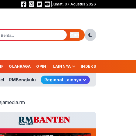
Jumat, 07 Agustus 2026
Geger! 995 Senjata Api Ditemukan di Sekolah, TB Hasanuddin: Usut Sampai
Cari
IF
OLAHRAGA
OPINI
LAINNYA
INDEKS
el
RMBengkulu
Regional Lainnya
ajamedia.rm