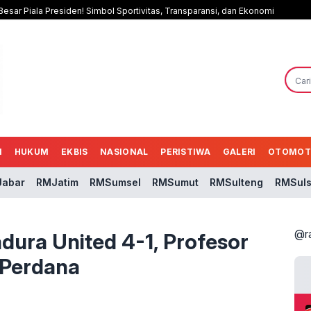
esar Piala Presiden! Simbol Sportivitas, Transparansi, dan Ekonomi
N
HUKUM
EKBIS
NASIONAL
PERISTIWA
GALERI
OTOMOT
abar
RMJatim
RMSumsel
RMSumut
RMSulteng
RMSuls
@r
ura United 4-1, Profesor
 Perdana