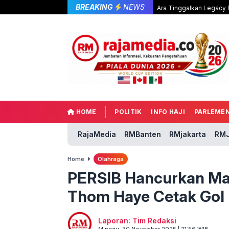
BREAKING
NEWS
Ara Tinggalkan Legacy B
HOME
POLITIK
INFO HAJI
PARLEME
RajaMedia
RMBanten
RMjakarta
RMJ
Home
Olahraga
PERSIB Hancurkan Mad
Thom Haye Cetak Gol
Laporan: Tim Redaksi
Minggu, 30 November 2025 | 21:56 WIB