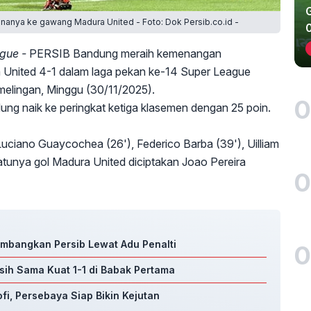
anya ke gawang Madura United - Foto: Dok Persib.co.id -
gue -
PERSIB Bandung meraih kemenangan
nited 4-1 dalam laga pekan ke-14 Super League
elingan, Minggu (30/11/2025).
0
g naik ke peringkat ketiga klasemen dengan 25 poin.
ciano Guaycochea (26'), Federico Barba (39'), Uilliam
atunya gol Madura United diciptakan Joao Pereira
0
umbangkan Persib Lewat Adu Penalti
0
asih Sama Kuat 1-1 di Babak Pertama
fi, Persebaya Siap Bikin Kejutan