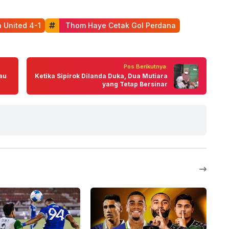
 United 4-1
 Thom Haye Cetak Gol Perdana
Pos Berikutnya:
jau
Ketika Sipirok Dilanda Duka, Dua Mutiara
yang Tetap Bersinar