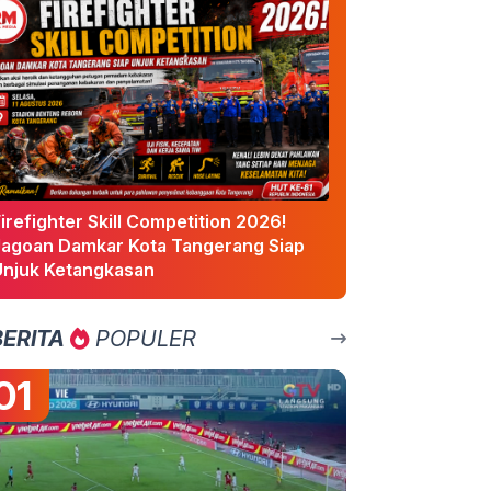
irefighter Skill Competition 2026!
Jagoan Damkar Kota Tangerang Siap
Unjuk Ketangkasan
BERITA
POPULER
01