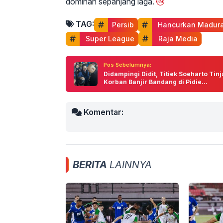
dominan sepanjang laga.
TAG:
Persib
 Hancurkan Madura
 Super League
 Raja Media
Pos Sebelumnya:
Didampingi Didit, Titiek Soeharto Tin
Korban Banjir Bandang di Pidie...
Komentar:
BERITA
LAINNYA