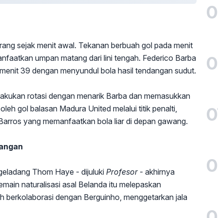
0
rang sejak menit awal. Tekanan berbuah gol pada menit
0
faatkan umpan matang dari lini tengah. Federico Barba
enit 39 dengan menyundul bola hasil tendangan sudut.
lakukan rotasi dengan menarik Barba dan memasukkan
0
oleh gol balasan Madura United melalui titik penalti,
Barros yang memanfaatkan bola liar di depan gawang.
nangan
0
 geladang Thom Haye - dijuluki
Profesor
- akhirnya
ain naturalisasi asal Belanda itu melepaskan
lah berkolaborasi dengan Berguinho, menggetarkan jala
0