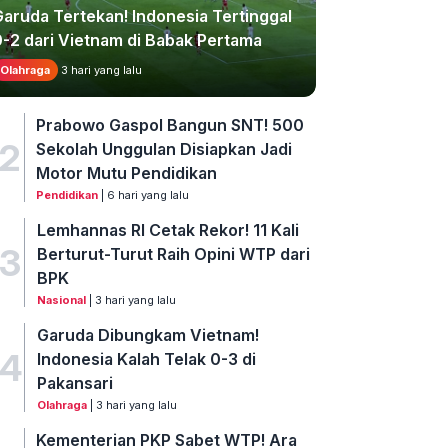
Garuda Tertekan! Indonesia Tertinggal
0-2 dari Vietnam di Babak Pertama
Olahraga
3 hari yang lalu
Prabowo Gaspol Bangun SNT! 500
2
Sekolah Unggulan Disiapkan Jadi
Motor Mutu Pendidikan
Pendidikan
| 6 hari yang lalu
Lemhannas RI Cetak Rekor! 11 Kali
3
Berturut-Turut Raih Opini WTP dari
BPK
Nasional
| 3 hari yang lalu
Garuda Dibungkam Vietnam!
4
Indonesia Kalah Telak 0-3 di
Pakansari
Olahraga
| 3 hari yang lalu
Kementerian PKP Sabet WTP! Ara