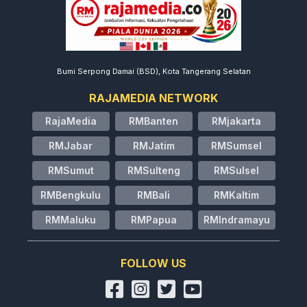
Bumi Serpong Damai (BSD), Kota Tangerang Selatan
RAJAMEDIA NETWORK
RajaMedia
RMBanten
RMjakarta
RMJabar
RMJatim
RMSumsel
RMSumut
RMSulteng
RMSulsel
RMBengkulu
RMBali
RMKaltim
RMMaluku
RMPapua
RMIndramayu
FOLLOW US