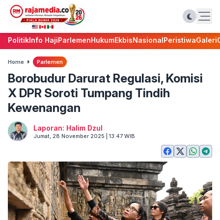
Politik
Info Haji
Parlemen
Hukum
Ekbis
Nasional
Peristiwa
Galeri
Home
Parlemen
Borobudur Darurat Regulasi, Komisi
X DPR Soroti Tumpang Tindih
Kewenangan
Laporan: Halim Dzul
Jumat, 28 November 2025 | 13:47 WIB