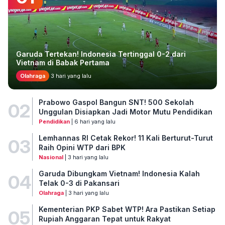
Garuda Tertekan! Indonesia Tertinggal 0-2 dari
Vietnam di Babak Pertama
Olahraga
3 hari yang lalu
Prabowo Gaspol Bangun SNT! 500 Sekolah
02
Unggulan Disiapkan Jadi Motor Mutu Pendidikan
Pendidikan
| 6 hari yang lalu
Lemhannas RI Cetak Rekor! 11 Kali Berturut-Turut
03
Raih Opini WTP dari BPK
Nasional
| 3 hari yang lalu
Garuda Dibungkam Vietnam! Indonesia Kalah
04
Telak 0-3 di Pakansari
Olahraga
| 3 hari yang lalu
Kementerian PKP Sabet WTP! Ara Pastikan Setiap
05
Rupiah Anggaran Tepat untuk Rakyat