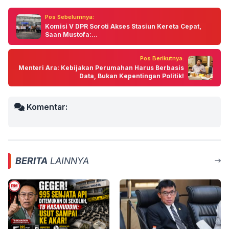
Pos Sebelumnya:
Komisi V DPR Soroti Akses Stasiun Kereta Cepat,
Saan Mustofa:...
Pos Berikutnya:
Menteri Ara: Kebijakan Perumahan Harus Berbasis
Data, Bukan Kepentingan Politik!
Komentar:
BERITA
LAINNYA