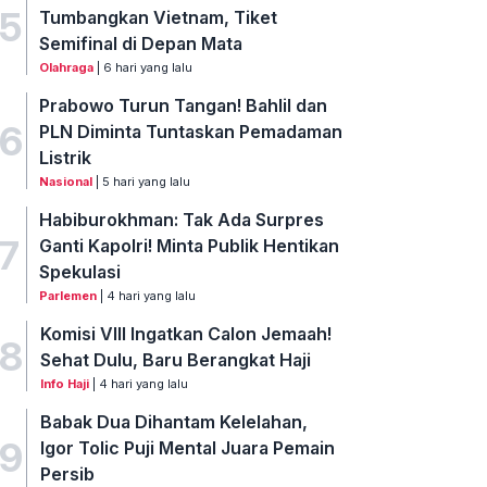
5
Tumbangkan Vietnam, Tiket
Semifinal di Depan Mata
Olahraga
| 6 hari yang lalu
Prabowo Turun Tangan! Bahlil dan
6
PLN Diminta Tuntaskan Pemadaman
Listrik
Nasional
| 5 hari yang lalu
Habiburokhman: Tak Ada Surpres
7
Ganti Kapolri! Minta Publik Hentikan
Spekulasi
Parlemen
| 4 hari yang lalu
Komisi VIII Ingatkan Calon Jemaah!
8
Sehat Dulu, Baru Berangkat Haji
Info Haji
| 4 hari yang lalu
Babak Dua Dihantam Kelelahan,
9
Igor Tolic Puji Mental Juara Pemain
Persib