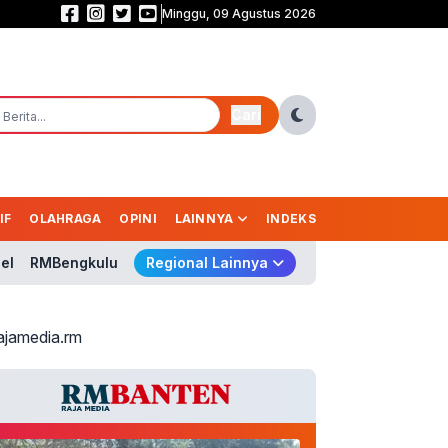
Minggu, 09 Agustus 2026
Persija Bidik Trofi Liga sebagai Kado Jakarta di Usia 500 Tahun
Cari
IF
OLAHRAGA
OPINI
LAINNYA
INDEKS
el
RMBengkulu
Regional Lainnya
ajamedia.rm