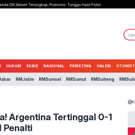
nda DKI Belum Terungkap, Pramono: Tunggu Hasil Polisi
N
HUKUM
EKBIS
NASIONAL
PERISTIWA
GALERI
OTOMOT
abar
RMJatim
RMSumsel
RMSumut
RMSulteng
RMSuls
@r
! Argentina Tertinggal 0-1
 Penalti