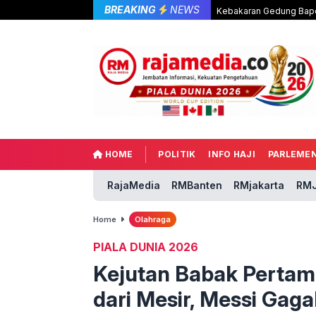
BREAKING
NEWS
Kebakaran Gedung Bape
HOME
POLITIK
INFO HAJI
PARLEME
RajaMedia
RMBanten
RMjakarta
RMJ
Home
Olahraga
PIALA DUNIA 2026
Kejutan Babak Pertama
dari Mesir, Messi Gagal