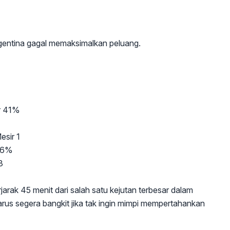
gentina gagal memaksimalkan peluang.
ir 41%
esir 1
 86%
 3
jarak 45 menit dari salah satu kejutan terbesar dalam
arus segera bangkit jika tak ingin mimpi mempertahankan