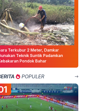
Bara Terkubur 2 Meter, Damkar
Gunakan Teknik Suntik Padamkan
Kebakaran Pondok Bahar
BERITA
POPULER
01