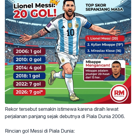
Rekor tersebut semakin istimewa karena diraih lewat
perjalanan panjang sejak debutnya di Piala Dunia 2006.
Rincian gol Messi di Piala Dunia: