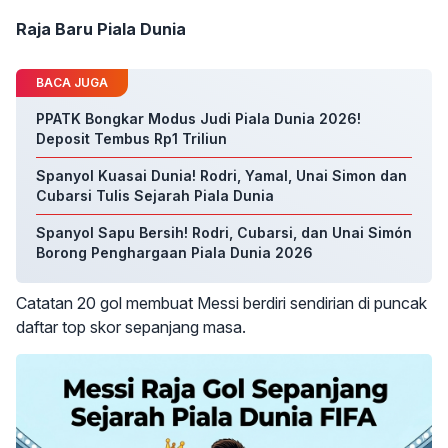
Raja Baru Piala Dunia
BACA JUGA
PPATK Bongkar Modus Judi Piala Dunia 2026!
Deposit Tembus Rp1 Triliun
Spanyol Kuasai Dunia! Rodri, Yamal, Unai Simon dan
Cubarsi Tulis Sejarah Piala Dunia
Spanyol Sapu Bersih! Rodri, Cubarsi, dan Unai Simón
Borong Penghargaan Piala Dunia 2026
Catatan 20 gol membuat Messi berdiri sendirian di puncak
daftar top skor sepanjang masa.