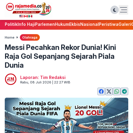
Politik
Info Haji
Parlemen
Hukum
Ekbis
Nasional
Peristiwa
Galeri
Home
Olahraga
Messi Pecahkan Rekor Dunia! Kini
Raja Gol Sepanjang Sejarah Piala
Dunia
Laporan: Tim Redaksi
Rabu, 08 Juli 2026 | 22:27 WIB