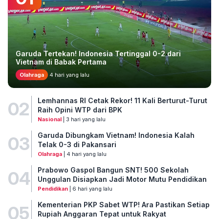
Garuda Tertekan! Indonesia Tertinggal 0-2 dari
Vietnam di Babak Pertama
Olahraga
4 hari yang lalu
Lemhannas RI Cetak Rekor! 11 Kali Berturut-Turut
02
Raih Opini WTP dari BPK
Nasional
| 3 hari yang lalu
Garuda Dibungkam Vietnam! Indonesia Kalah
03
Telak 0-3 di Pakansari
Olahraga
| 4 hari yang lalu
Prabowo Gaspol Bangun SNT! 500 Sekolah
04
Unggulan Disiapkan Jadi Motor Mutu Pendidikan
Pendidikan
| 6 hari yang lalu
Kementerian PKP Sabet WTP! Ara Pastikan Setiap
05
Rupiah Anggaran Tepat untuk Rakyat