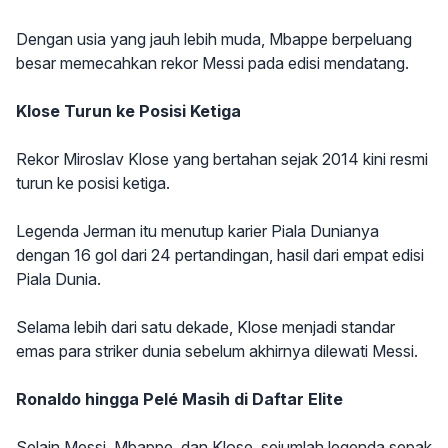
Dengan usia yang jauh lebih muda, Mbappe berpeluang
besar memecahkan rekor Messi pada edisi mendatang.
Klose Turun ke Posisi Ketiga
Rekor Miroslav Klose yang bertahan sejak 2014 kini resmi
turun ke posisi ketiga.
Legenda Jerman itu menutup karier Piala Dunianya
dengan 16 gol dari 24 pertandingan, hasil dari empat edisi
Piala Dunia.
Selama lebih dari satu dekade, Klose menjadi standar
emas para striker dunia sebelum akhirnya dilewati Messi.
Ronaldo hingga Pelé Masih di Daftar Elite
Selain Messi, Mbappe, dan Klose, sejumlah legenda sepak