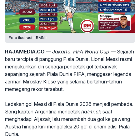
Foto ilustrasi - RMN -
RAJAMEDIA.CO
— Jakarta, FIFA World Cup —
Sejarah
baru tercipta di panggung Piala Dunia. Lionel Messi resmi
mengukuhkan diri sebagai pencetak gol terbanyak
sepanjang sejarah Piala Dunia FIFA, menggeser legenda
Jerman Miroslav Klose yang selama bertahun-tahun
memegang rekor tersebut.
Ledakan gol Messi di Piala Dunia 2026 menjadi pembeda.
Sang kapten Argentina mencetak
hat-trick
saat
menghadapi Aljazair, lalu menambah dua gol ke gawang
Austria hingga kini mengoleksi 20 gol di enam edisi Piala
Dunia.