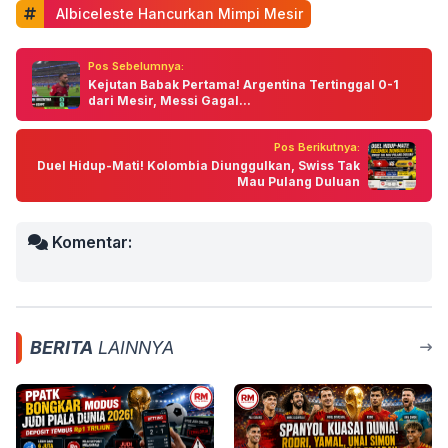
 Albiceleste Hancurkan Mimpi Mesir
Pos Sebelumnya:
Kejutan Babak Pertama! Argentina Tertinggal 0-1
dari Mesir, Messi Gagal...
Pos Berikutnya:
Duel Hidup-Mati! Kolombia Diunggulkan, Swiss Tak
Mau Pulang Duluan
Komentar:
BERITA
LAINNYA