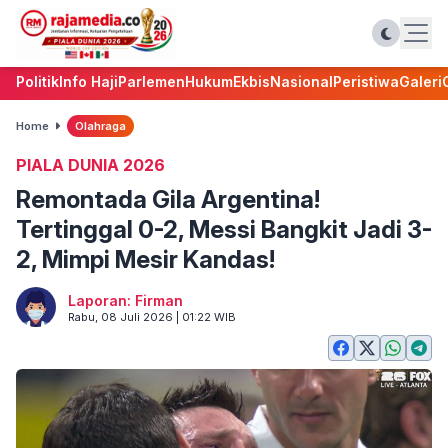
Politik
Info Haji
Parlemen
Hukum
Ekbis
Nasional
Peristiwa
Galeri
Home
Olahraga
PIALA DUNIA 2026
Remontada Gila Argentina!
Tertinggal 0-2, Messi Bangkit Jadi 3-
2, Mimpi Mesir Kandas!
Laporan: Firman
Rabu, 08 Juli 2026 | 01:22 WIB