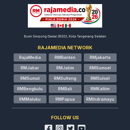
Bumi Serpong Damai (BSD), Kota Tangerang Selatan
RAJAMEDIA NETWORK
RajaMedia
RMBanten
RMjakarta
RMJabar
RMJatim
RMSumsel
RMSumut
RMSulteng
RMSulsel
RMBengkulu
RMBali
RMKaltim
RMMaluku
RMPapua
RMIndramayu
FOLLOW US