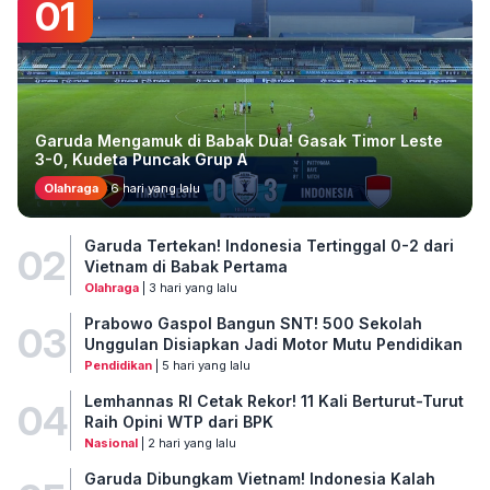
01
Garuda Mengamuk di Babak Dua! Gasak Timor Leste
3-0, Kudeta Puncak Grup A
Olahraga
6 hari yang lalu
Garuda Tertekan! Indonesia Tertinggal 0-2 dari
02
Vietnam di Babak Pertama
Olahraga
| 3 hari yang lalu
Prabowo Gaspol Bangun SNT! 500 Sekolah
03
Unggulan Disiapkan Jadi Motor Mutu Pendidikan
Pendidikan
| 5 hari yang lalu
Lemhannas RI Cetak Rekor! 11 Kali Berturut-Turut
04
Raih Opini WTP dari BPK
Nasional
| 2 hari yang lalu
Garuda Dibungkam Vietnam! Indonesia Kalah