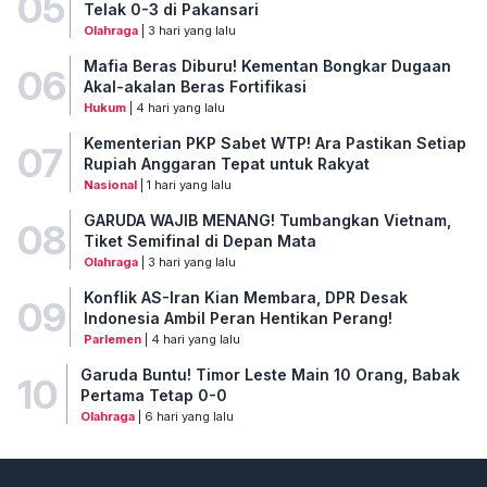
05
Telak 0-3 di Pakansari
Olahraga
| 3 hari yang lalu
Mafia Beras Diburu! Kementan Bongkar Dugaan
06
Akal-akalan Beras Fortifikasi
Hukum
| 4 hari yang lalu
Kementerian PKP Sabet WTP! Ara Pastikan Setiap
07
Rupiah Anggaran Tepat untuk Rakyat
Nasional
| 1 hari yang lalu
GARUDA WAJIB MENANG! Tumbangkan Vietnam,
08
Tiket Semifinal di Depan Mata
Olahraga
| 3 hari yang lalu
Konflik AS-Iran Kian Membara, DPR Desak
09
Indonesia Ambil Peran Hentikan Perang!
Parlemen
| 4 hari yang lalu
Garuda Buntu! Timor Leste Main 10 Orang, Babak
10
Pertama Tetap 0-0
Olahraga
| 6 hari yang lalu