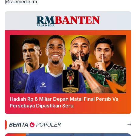
@rajamedia.rm
Hadiah Rp 8 Miliar Depan Mata! Final Persib Vs
Persebaya Dipastikan Seru
BERITA
POPULER