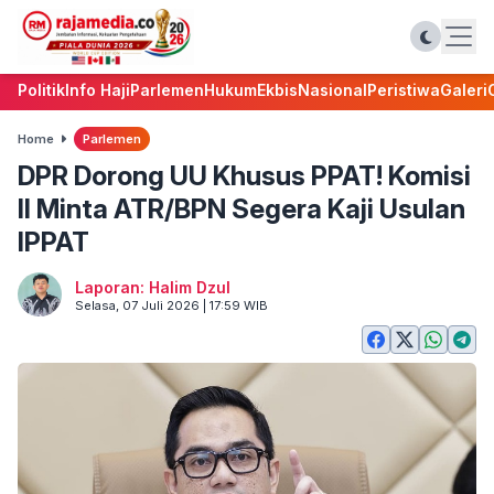
Politik
Info Haji
Parlemen
Hukum
Ekbis
Nasional
Peristiwa
Galeri
Home
Parlemen
DPR Dorong UU Khusus PPAT! Komisi
II Minta ATR/BPN Segera Kaji Usulan
IPPAT
Laporan: Halim Dzul
Selasa, 07 Juli 2026 | 17:59 WIB