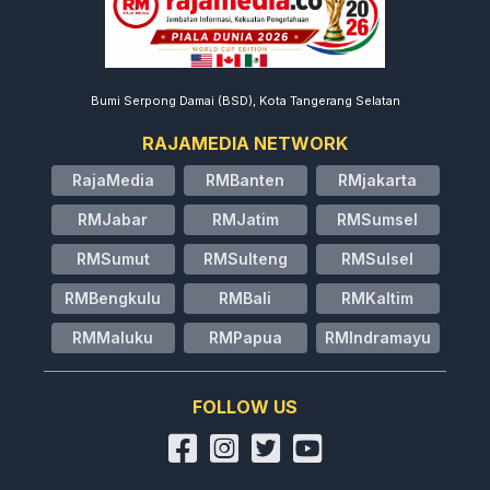
Bumi Serpong Damai (BSD), Kota Tangerang Selatan
RAJAMEDIA NETWORK
RajaMedia
RMBanten
RMjakarta
RMJabar
RMJatim
RMSumsel
RMSumut
RMSulteng
RMSulsel
RMBengkulu
RMBali
RMKaltim
RMMaluku
RMPapua
RMIndramayu
FOLLOW US