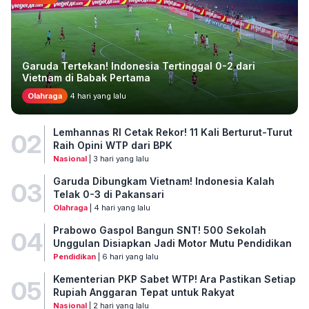
Garuda Tertekan! Indonesia Tertinggal 0-2 dari
Vietnam di Babak Pertama
Olahraga
4 hari yang lalu
Lemhannas RI Cetak Rekor! 11 Kali Berturut-Turut
02
Raih Opini WTP dari BPK
Nasional
| 3 hari yang lalu
Garuda Dibungkam Vietnam! Indonesia Kalah
03
Telak 0-3 di Pakansari
Olahraga
| 4 hari yang lalu
Prabowo Gaspol Bangun SNT! 500 Sekolah
04
Unggulan Disiapkan Jadi Motor Mutu Pendidikan
Pendidikan
| 6 hari yang lalu
Kementerian PKP Sabet WTP! Ara Pastikan Setiap
05
Rupiah Anggaran Tepat untuk Rakyat
Nasional
| 2 hari yang lalu