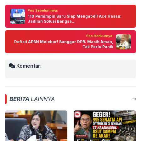
Pos Sebelumnya:
110 Pemimpin Baru Siap Mengabdi! Ace Hasan:
Jadilah Solusi Bangsa...
Pos Berikutnya:
Defisit APBN Melebar! Banggar DPR: Masih Aman,
Tak Perlu Panik
Komentar:
BERITA
LAINNYA