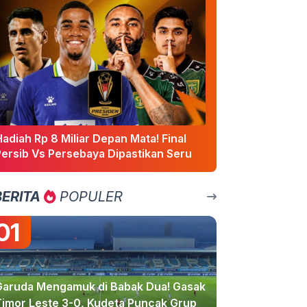
adiah Rp 8 Miliar Depan Mata! Final
Persib Vs Persebaya Dipastikan Seru
BERITA
POPULER
01
Garuda Mengamuk di Babak Dua! Gasak
Timor Leste 3-0, Kudeta Puncak Grup