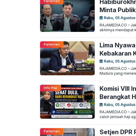
Habiburokhm
Parlemen
Minta Publik
Rabu, 05 Agustus
RAJAMEDIA.CO – Jaka
akhirnya mendapat kla
Lima Nyawa 
Parlemen
Kebakaran K
Rabu, 05 Agustus
RAJAMEDIA.CO – Jaka
Madura yang menewa
Komisi VIII 
Info Haji
Berangkat H
Rabu, 05 Agustus
RAJAMEDIA.CO – Jaka
calon jemaah haji a
Setjen DPR P
Parlemen