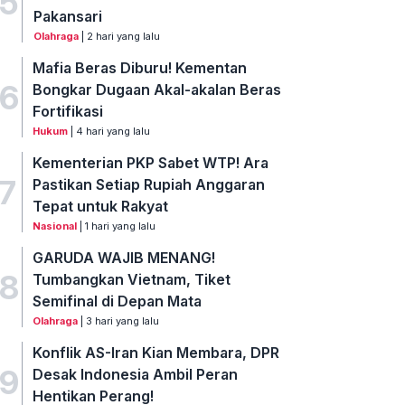
5
Pakansari
Olahraga
| 2 hari yang lalu
Mafia Beras Diburu! Kementan
6
Bongkar Dugaan Akal-akalan Beras
Fortifikasi
Hukum
| 4 hari yang lalu
Kementerian PKP Sabet WTP! Ara
7
Pastikan Setiap Rupiah Anggaran
Tepat untuk Rakyat
Nasional
| 1 hari yang lalu
GARUDA WAJIB MENANG!
8
Tumbangkan Vietnam, Tiket
Semifinal di Depan Mata
Olahraga
| 3 hari yang lalu
Konflik AS-Iran Kian Membara, DPR
9
Desak Indonesia Ambil Peran
Hentikan Perang!