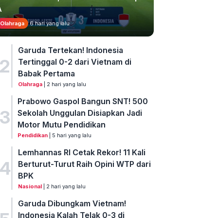
A
Olahraga
6 hari yang lalu
Garuda Tertekan! Indonesia
2
Tertinggal 0-2 dari Vietnam di
Babak Pertama
Olahraga
| 2 hari yang lalu
Prabowo Gaspol Bangun SNT! 500
3
Sekolah Unggulan Disiapkan Jadi
Motor Mutu Pendidikan
Pendidikan
| 5 hari yang lalu
Lemhannas RI Cetak Rekor! 11 Kali
4
Berturut-Turut Raih Opini WTP dari
BPK
Nasional
| 2 hari yang lalu
Garuda Dibungkam Vietnam!
Indonesia Kalah Telak 0-3 di