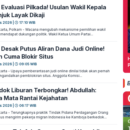
Evaluasi Pilkada! Usulan Wakil Kepala
juk Layak Dikaji
s 2026 |
17:10 WIB
arta, Polkam - Wacana mengubah mekanisme pemilihan wakil
 mendapat dukungan politik. Wakil Ketua Umum Partai...
 Desak Putus Aliran Dana Judi Online!
n Cuma Blokir Situs
H
s 2026 |
09:05 WIB
rta - Upaya pemberantasan judi online dinilai tidak akan pernah
engandalkan pemblokiran situs. Anggota Komisi...
ok Liburan Terbongkar! Abdullah:
 Mata Rantai Kejahatan
s 2026 |
06:17 WIB
arta - Terungkapnya praktik Tindak Pidana Perdagangan Orang
s mengirim pekerja migran Indonesia ke Kamboja berkedok...