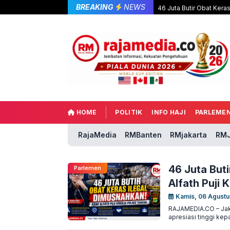
BREAKING
NEWS
46 Juta Butir Obat Keras
HOME
POLITIK
INFO HAJI
PARLEME
RajaMedia
RMBanten
RMjakarta
RMJ
46 Juta But
Parlemen
Alfath Puji 
Kamis, 06 Agustu
RAJAMEDIA.CO – Jaka
apresiasi tinggi kep