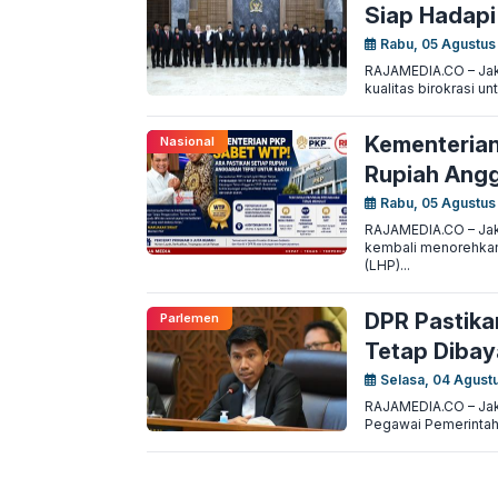
Siap Hadapi
Rabu, 05 Agustus
RAJAMEDIA.CO – Jaka
kualitas birokrasi u
Kementerian
Nasional
Rupiah Angg
Rabu, 05 Agustus
RAJAMEDIA.CO – Jak
kembali menorehkan 
(LHP)...
DPR Pastika
Parlemen
Tetap Dibay
Selasa, 04 Agust
RAJAMEDIA.CO – Jaka
Pegawai Pemerintah d