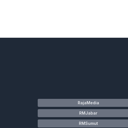
RajaMedia
RMJabar
RMSumut