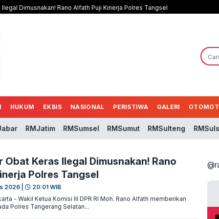
 Ilegal Dimusnakan! Rano Alfath Puji Kinerja Polres Tangsel
N
HUKUM
EKBIS
NASIONAL
PERISTIWA
GALERI
OTOMOT
abar
RMJatim
RMSumsel
RMSumut
RMSulteng
RMSuls
ir Obat Keras Ilegal Dimusnakan! Rano
@r
Kinerja Polres Tangsel
s 2026 |
20:01 WIB
rta - Wakil Ketua Komisi III DPR RI Moh. Rano Alfath memberikan
ada Polres Tangerang Selatan...