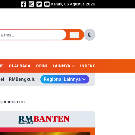
Kamis, 06 Agustus 2026
Persija Sabet Juara 3 Piala Presiden 2026 Usai Bungkam Arema 3-1
Cari
IF
OLAHRAGA
OPINI
LAINNYA
INDEKS
el
RMBengkulu
Regional Lainnya
ajamedia.rm