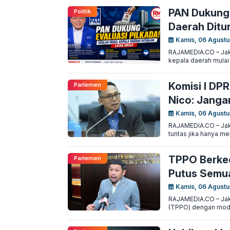
PAN Dukung 
Politik
Daerah Ditun
Kamis, 06 Agustu
RAJAMEDIA.CO – Jak
kepala daerah mulai
Komisi I DPR
Parlemen
Nico: Janga
Kamis, 06 Agustu
RAJAMEDIA.CO – Jaka
tuntas jika hanya m
TPPO Berked
Parlemen
Putus Semua
Kamis, 06 Agustu
RAJAMEDIA.CO – Jak
(TPPO) dengan modu