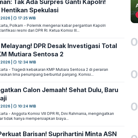
an: Tak Ada Surpres Ganti Kapolri!
 Hentikan Spekulasi
 2026 |
17:25 WIB
rta, Polkam - Polemik mengenai kabar pergantian Kapolri
rifikasi resmi dari DPR RI. Ketua Komisi III...
0
Melayang! DPR Desak Investigasi Total
M Mutiara Sentosa 2
 2026 |
12:34 WIB
rta - Tragedi kebakaran KMP Mutiara Sentosa 2 di perairan
0
skan lima penumpang berbuntut panjang. Komisi...
Ingatkan Calon Jemaah! Sehat Dulu, Baru
aji
0
 2026 |
10:24 WIB
rta - Anggota Komisi VIII DPR RI, Dini Rahmania, mengingatkan
gar tidak hanya mempersiapkan biaya...
erkuat Barisan! Suprihartini Minta ASN