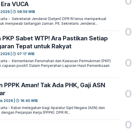
0
 Era VUCA
 2026 |
08:59 WIB
rta - Sekretariat Jenderal (Setjen) DPR RI terus memperkuat
ntuk menjawab tantangan zaman. Plt. Sekretaris Jenderal...
0
 PKP Sabet WTP! Ara Pastikan Setiap
aran Tepat untuk Rakyat
 2026 |
07:17 WIB
0
arta - Kementerian Perumahan dan Kawasan Permukiman (PKP)
capaian positif. Dalam Penyerahan Laporan Hasil Pemeriksaan
n PPPK Aman! Tak Ada PHK, Gaji ASN
0
ar
us 2026 |
16:40 WIB
rta - Kabar melegakan bagi Aparatur Sipil Negara (ASN) dan
engan Perjanjian Kerja (PPPK). DPR RI...
0