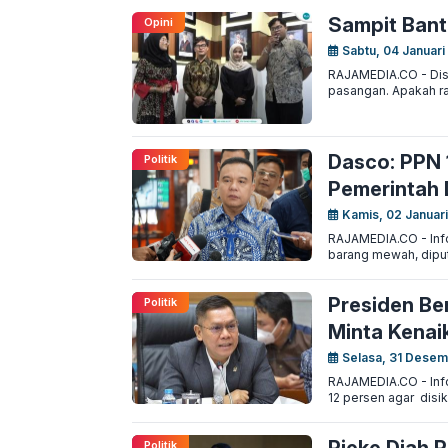
Sampit Bant
Opini
Sabtu, 04 Januari
RAJAMEDIA.CO - Disw
pasangan. Apakah ra
Dasco: PPN 
Politik
Pemerintah 
Kamis, 02 Januari
RAJAMEDIA.CO - Inf
barang mewah, dipu
Presiden Ber
Politik
Minta Kenaik
Selasa, 31 Desem
RAJAMEDIA.CO - Info
12 persen agar disik
Politik