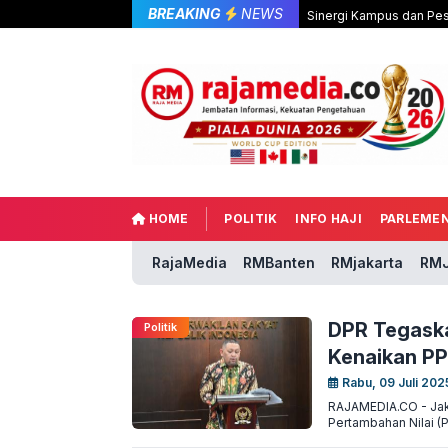
BREAKING
NEWS
Sinergi Kampus dan Pes
HOME
POLITIK
INFO HAJI
PARLEME
RajaMedia
RMBanten
RMjakarta
RMJ
DPR Tegaska
Politik
Kenaikan PP
Rabu, 09 Juli 202
RAJAMEDIA.CO - Jaka
Pertambahan Nilai (