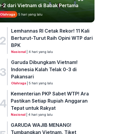
0-2 dari Vietnam di Babak Pertama
Olahraga
5 hari yang lalu
Lemhannas RI Cetak Rekor! 11 Kali
2
Berturut-Turut Raih Opini WTP dari
BPK
Nasional
| 4 hari yang lalu
Garuda Dibungkam Vietnam!
3
Indonesia Kalah Telak 0-3 di
Pakansari
Olahraga
| 5 hari yang lalu
Kementerian PKP Sabet WTP! Ara
4
Pastikan Setiap Rupiah Anggaran
Tepat untuk Rakyat
Nasional
| 4 hari yang lalu
GARUDA WAJIB MENANG!
Tumbangkan Vietnam, Tiket