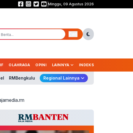
Minggu, 09 Agustus 2026
Pernah Terkendala Biaya Sekolah, Andra Soni Kini Perjuangkan Pendidikan
Cari
IF
OLAHRAGA
OPINI
LAINNYA
INDEKS
el
RMBengkulu
Regional Lainnya
ajamedia.rm