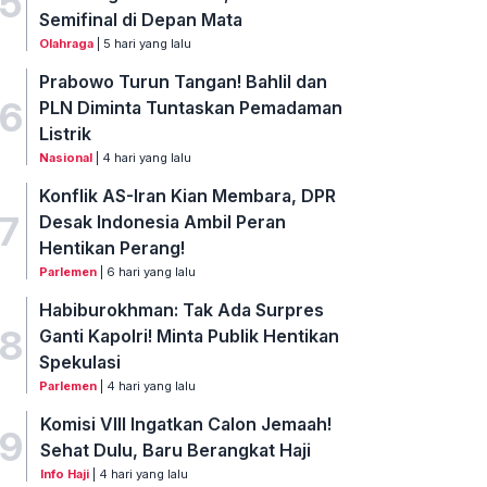
5
Semifinal di Depan Mata
Olahraga
| 5 hari yang lalu
Prabowo Turun Tangan! Bahlil dan
6
PLN Diminta Tuntaskan Pemadaman
Listrik
Nasional
| 4 hari yang lalu
Konflik AS-Iran Kian Membara, DPR
7
Desak Indonesia Ambil Peran
Hentikan Perang!
Parlemen
| 6 hari yang lalu
Habiburokhman: Tak Ada Surpres
8
Ganti Kapolri! Minta Publik Hentikan
Spekulasi
Parlemen
| 4 hari yang lalu
Komisi VIII Ingatkan Calon Jemaah!
9
Sehat Dulu, Baru Berangkat Haji
Info Haji
| 4 hari yang lalu