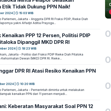
italoka Minta Pelapor Jelaskan
 Etik Tidak Dukung PPN Naik!
ber 2024 |
15:03 WIB
 Parlemen, Jakarta - Anggota DPR RI Fraksi PDIP, Rieke Diah
apornya yakni Alfadjri Aditia Prayoga...
0
 Kenaikan PPP 12 Persen, Politisi PDIP
Pitaloka Dipanggil MKD DPR RI
mber 2024 |
18:23 WIB
m, Jakarta - Politisi dari Fraksi PDIP Rieke Diah Pitaloka
0
 Kehormatan Dewan (MKD) DPR RI. Rieke...
anggar DPR RI Atasi Resiko Kenaikan PPN
0
ber 2024 |
10:20 WIB
 Parlemen, Jakarta - Pemerintah diminta untuk melakukan
 dampak kenaikan PPN dari 11 persen menjadi...
i: Keberatan Masyarakat Soal PPN 12