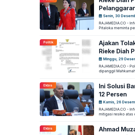
Rieke Diah P
Pelanggaran
Senin, 30 Desem
RAJAMEDIA.CO - Info
Pitaloka meminta pel
Ajakan Tolak
Politik
Rieke Diah 
Minggu, 29 Dese
RAJAMEDIA.CO - Polka
dipanggil Mahkamah
Ini Solusi B
Ekbis
12 Persen
Kamis, 26 Desem
RAJAMEDIA.CO - Info
mitigasi resiko atas
Ahmad Muzan
Ekbis