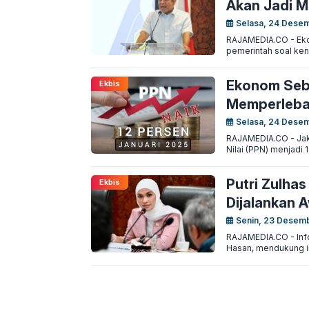
Akan Jadi 
Selasa, 24 Dese
RAJAMEDIA.CO - Eko
pemerintah soal ken
Ekonom Sebu
Ekbis
Memperleba
Selasa, 24 Dese
RAJAMEDIA.CO - Jaka
Nilai (PPN) menjadi
Putri Zulha
Ekbis
Dijalankan 
Senin, 23 Desem
RAJAMEDIA.CO - Info 
Hasan, mendukung im