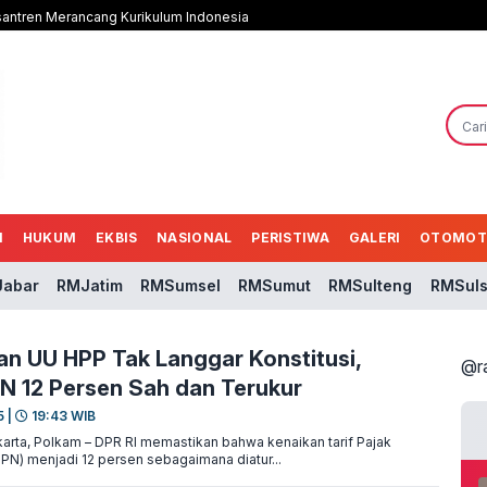
antren Merancang Kurikulum Indonesia
N
HUKUM
EKBIS
NASIONAL
PERISTIWA
GALERI
OTOMOT
abar
RMJatim
RMSumsel
RMSumut
RMSulteng
RMSuls
n UU HPP Tak Langgar Konstitusi,
@r
N 12 Persen Sah dan Terukur
5 |
19:43 WIB
rta, Polkam – DPR RI memastikan bahwa kenaikan tarif Pajak
PPN) menjadi 12 persen sebagaimana diatur...