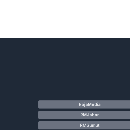
RajaMedia
RMJabar
RMSumut