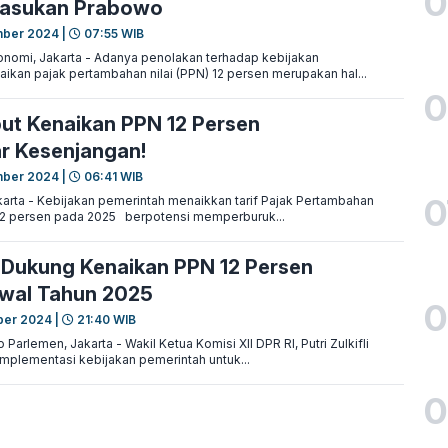
0
Masukan Prabowo
mber 2024 |
07:55 WIB
nomi, Jakarta - Adanya penolakan terhadap kebijakan
aikan pajak pertambahan nilai (PPN) 12 persen merupakan hal...
0
t Kenaikan PPN 12 Persen
r Kesenjangan!
mber 2024 |
06:41 WIB
0
rta - Kebijakan pemerintah menaikkan tarif Pajak Pertambahan
 12 persen pada 2025 berpotensi memperburuk...
s Dukung Kenaikan PPN 12 Persen
Awal Tahun 2025
0
ber 2024 |
21:40 WIB
Parlemen, Jakarta - Wakil Ketua Komisi XII DPR RI, Putri Zulkifli
plementasi kebijakan pemerintah untuk...
0