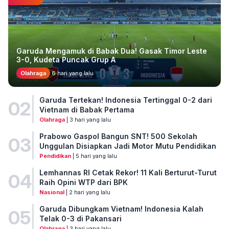
Garuda Mengamuk di Babak Dua! Gasak Timor Leste
3-0, Kudeta Puncak Grup A
Olahraga
6 hari yang lalu
Garuda Tertekan! Indonesia Tertinggal 0-2 dari
02
Vietnam di Babak Pertama
Olahraga
| 3 hari yang lalu
Prabowo Gaspol Bangun SNT! 500 Sekolah
03
Unggulan Disiapkan Jadi Motor Mutu Pendidikan
Pendidikan
| 5 hari yang lalu
Lemhannas RI Cetak Rekor! 11 Kali Berturut-Turut
04
Raih Opini WTP dari BPK
Nasional
| 2 hari yang lalu
Garuda Dibungkam Vietnam! Indonesia Kalah
05
Telak 0-3 di Pakansari
Olahraga
| 3 hari yang lalu