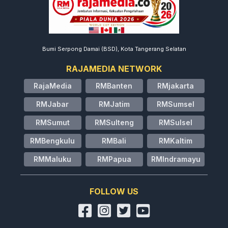
Bumi Serpong Damai (BSD), Kota Tangerang Selatan
RAJAMEDIA NETWORK
RajaMedia
RMBanten
RMjakarta
RMJabar
RMJatim
RMSumsel
RMSumut
RMSulteng
RMSulsel
RMBengkulu
RMBali
RMKaltim
RMMaluku
RMPapua
RMIndramayu
FOLLOW US