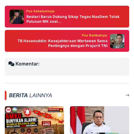
Pos Sebelumnya:
Bestari Barus Dukung Sikap Tegas NasDem Tolak
Putusan MK soal...
Pos Berikutnya:
TB Hasanuddin: Kesejahteraan Wartawan Sama
Pentingnya dengan Prajurit TNI
Komentar:
BERITA
LAINNYA