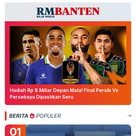
Hadiah Rp 8 Miliar Depan Mata! Final Persib Vs
Persebaya Dipastikan Seru
BERITA
POPULER
01