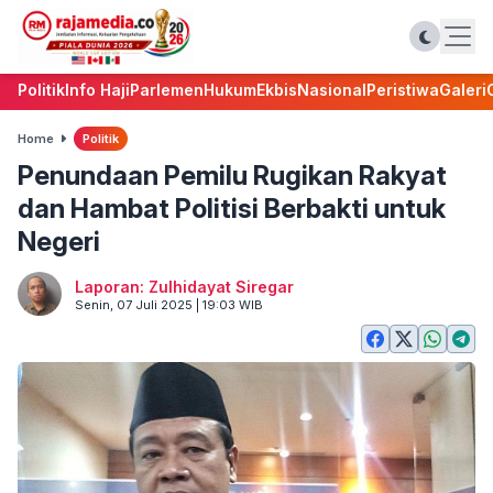
Politik
Info Haji
Parlemen
Hukum
Ekbis
Nasional
Peristiwa
Galeri
Home
Politik
Penundaan Pemilu Rugikan Rakyat
dan Hambat Politisi Berbakti untuk
Negeri
Laporan: Zulhidayat Siregar
Senin, 07 Juli 2025 | 19:03 WIB