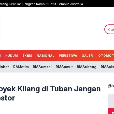
 Dorong Keahlian Pangkas Rambut Garut Tembus Australia
N
HUKUM
EKBIS
NASIONAL
PERISTIWA
GALERI
OTOMOT
abar
RMJatim
RMSumsel
RMSumut
RMSulteng
RMSuls
@r
oyek Kilang di Tuban Jangan
stor