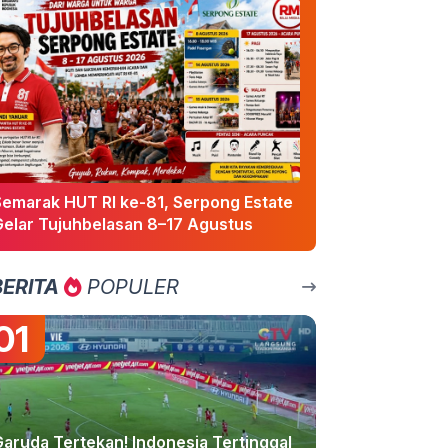
Semarak HUT RI ke-81, Serpong Estate
Gelar Tujuhbelasan 8–17 Agustus
BERITA
POPULER
01
Garuda Tertekan! Indonesia Tertinggal