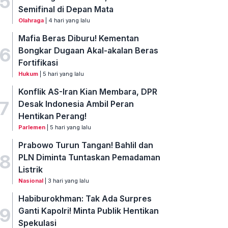
5
Semifinal di Depan Mata
Olahraga
| 4 hari yang lalu
Mafia Beras Diburu! Kementan
6
Bongkar Dugaan Akal-akalan Beras
Fortifikasi
Hukum
| 5 hari yang lalu
Konflik AS-Iran Kian Membara, DPR
7
Desak Indonesia Ambil Peran
Hentikan Perang!
Parlemen
| 5 hari yang lalu
Prabowo Turun Tangan! Bahlil dan
8
PLN Diminta Tuntaskan Pemadaman
Listrik
Nasional
| 3 hari yang lalu
Habiburokhman: Tak Ada Surpres
9
Ganti Kapolri! Minta Publik Hentikan
Spekulasi