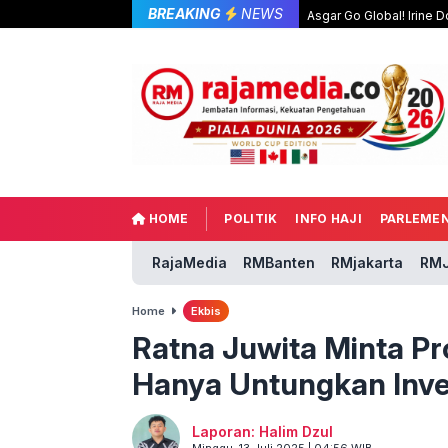
BREAKING
NEWS
Asgar Go Global! Irine
HOME
POLITIK
INFO HAJI
PARLEME
RajaMedia
RMBanten
RMjakarta
RMJ
Home
Ekbis
Ratna Juwita Minta Pr
Hanya Untungkan Inve
Laporan: Halim Dzul
Minggu, 13 Juli 2025 | 04:56 WIB