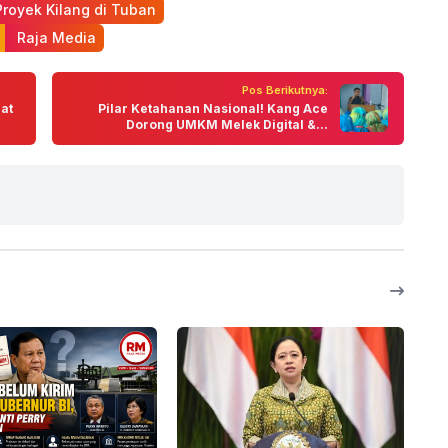
Proyek Kilang di Tuban
 Raja Media
Pos Berikutnya:
uat
Pilar Ketahanan Nasional! Kang Ace
Dorong UMKM Melek Digital &...