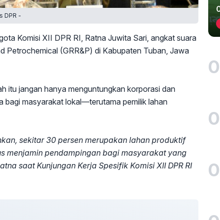
as DPR -
ota Komisi XII DPR RI, Ratna Juwita Sari, angkat suara
and Petrochemical (GRR&P) di Kabupaten Tuban, Jawa
0
piah itu jangan hanya menguntungkan korporasi dan
a bagi masyarakat lokal—terutama pemilik lahan
0
uhkan, sekitar 30 persen merupakan lahan produktif
arus menjamin pendampingan bagi masyarakat yang
0
tna saat Kunjungan Kerja Spesifik Komisi XII DPR RI