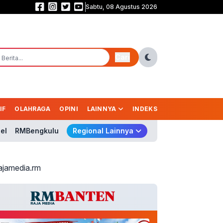
Sabtu, 08 Agustus 2026
Prabowo Belum Kirim Surpres Gubernur BI, Nama Pengganti Perry Masih Mi
Cari
IF
OLAHRAGA
OPINI
LAINNYA
INDEKS
el
RMBengkulu
Regional Lainnya
ajamedia.rm