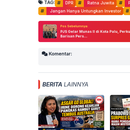
TAG:
DPR
 Ratna Juwita
 
 Jangan Hanya Untungkan Investor
Pos Sebelumnya:
PJS Gelar Munas II di Kota Palu, Perk
Barisan Pers...
Komentar:
BERITA
LAINNYA