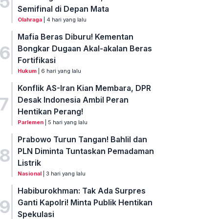
5
Semifinal di Depan Mata
Olahraga
| 4 hari yang lalu
Mafia Beras Diburu! Kementan
6
Bongkar Dugaan Akal-akalan Beras
Fortifikasi
Hukum
| 6 hari yang lalu
Konflik AS-Iran Kian Membara, DPR
7
Desak Indonesia Ambil Peran
Hentikan Perang!
Parlemen
| 5 hari yang lalu
Prabowo Turun Tangan! Bahlil dan
8
PLN Diminta Tuntaskan Pemadaman
Listrik
Nasional
| 3 hari yang lalu
Habiburokhman: Tak Ada Surpres
9
Ganti Kapolri! Minta Publik Hentikan
Spekulasi