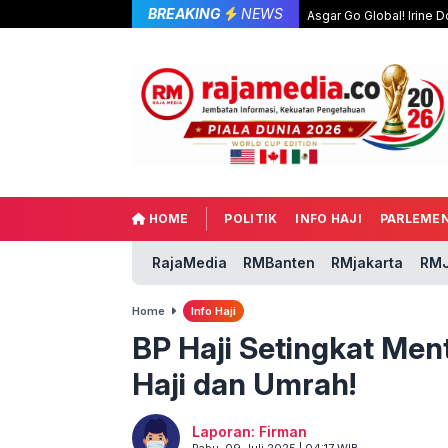
BREAKING
NEWS
Asgar Go Global! Irine
HOME
POLITIK
INFO HAJI
PARLEME
RajaMedia
RMBanten
RMjakarta
RMJ
Home
Info Haji
BP Haji Setingkat Men
Haji dan Umrah!
Laporan: Firman
Rabu, 09 Juli 2025 | 04:17 WIB