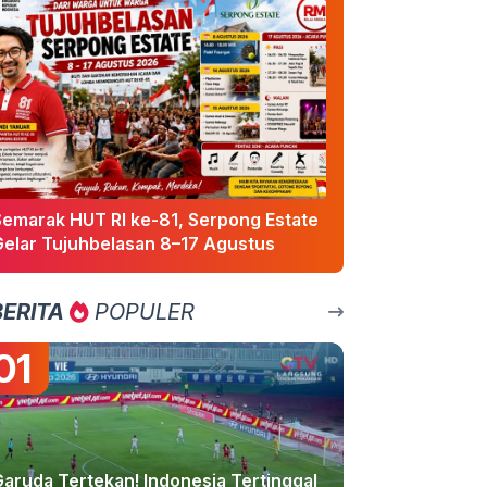
Semarak HUT RI ke-81, Serpong Estate
Gelar Tujuhbelasan 8–17 Agustus
BERITA
POPULER
01
Garuda Tertekan! Indonesia Tertinggal