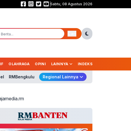
Sabtu, 08 Agustus 2026
Prabowo Belum Kirim Surpres Gubernur BI, Nama Pengganti Perry Masih Mi
Cari
IF
OLAHRAGA
OPINI
LAINNYA
INDEKS
el
RMBengkulu
Regional Lainnya
ajamedia.rm