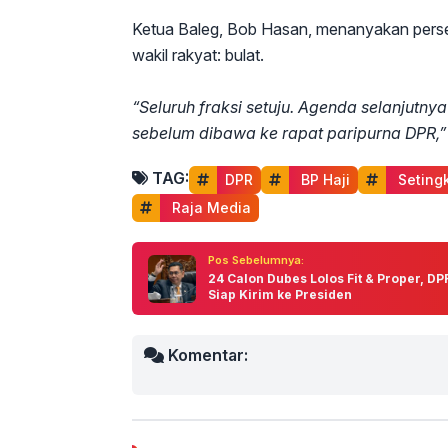
Ketua Baleg, Bob Hasan, menanyakan perset
wakil rakyat: bulat.
“Seluruh fraksi setuju. Agenda selanjutn
sebelum dibawa ke rapat paripurna DPR,”
TAG:
DPR
 BP Haji
 Seting
 Raja Media
Pos Sebelumnya:
24 Calon Dubes Lolos Fit & Proper, DP
Siap Kirim ke Presiden
Komentar: