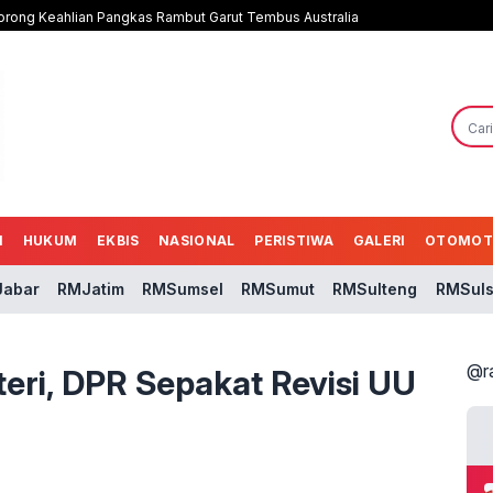
 Dorong Keahlian Pangkas Rambut Garut Tembus Australia
N
HUKUM
EKBIS
NASIONAL
PERISTIWA
GALERI
OTOMOT
abar
RMJatim
RMSumsel
RMSumut
RMSulteng
RMSuls
@r
teri, DPR Sepakat Revisi UU