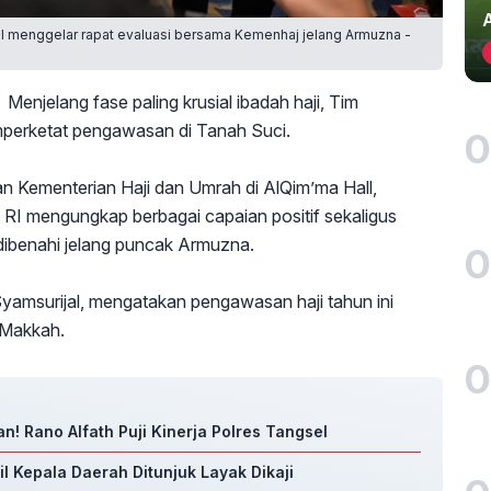
l menggelar rapat evaluasi bersama Kemenhaj jelang Armuzna -
Menjelang fase paling krusial ibadah haji, Tim
perketat pengawasan di Tanah Suci.
0
n Kementerian Haji dan Umrah di AlQim’ma Hall,
I mengungkap berbagai capaian positif sekaligus
dibenahi jelang puncak Armuzna.
0
amsurijal, mengatakan pengawasan haji tahun ini
 Makkah.
0
n! Rano Alfath Puji Kinerja Polres Tangsel
l Kepala Daerah Ditunjuk Layak Dikaji