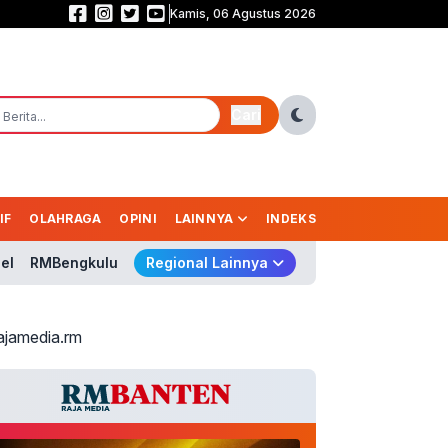
Kamis, 06 Agustus 2026
46 Juta Butir Obat Keras Ilegal Dimusnakan! Rano Alfath Puji Kinerja Polre
Cari
IF
OLAHRAGA
OPINI
LAINNYA
INDEKS
el
RMBengkulu
Regional Lainnya
ajamedia.rm