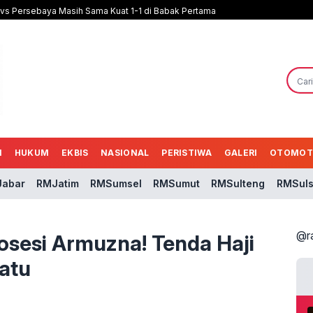
b vs Persebaya Masih Sama Kuat 1-1 di Babak Pertama
N
HUKUM
EKBIS
NASIONAL
PERISTIWA
GALERI
OTOMOT
abar
RMJatim
RMSumsel
RMSumut
RMSulteng
RMSuls
@r
sesi Armuzna! Tenda Haji
Satu