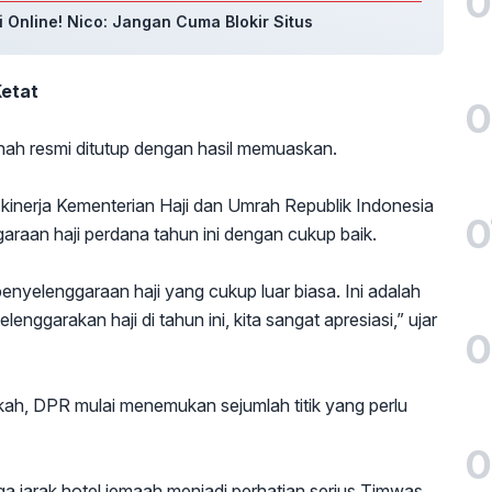
0
i Online! Nico: Jangan Cuma Blokir Situs
Ketat
0
ah resmi ditutup dengan hasil memuaskan.
 kinerja Kementerian Haji dan Umrah Republik Indonesia
0
garaan haji perdana tahun ini dengan cukup baik.
penyelenggaraan haji yang cukup luar biasa. Ini adalah
ggarakan haji di tahun ini, kita sangat apresiasi,” ujar
0
, DPR mulai menemukan sejumlah titik yang perlu
0
gga jarak hotel jemaah menjadi perhatian serius Timwas