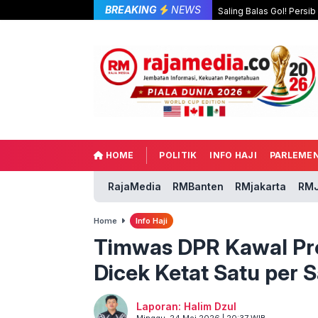
BREAKING
NEWS
Saling Balas Gol! Persi
HOME
POLITIK
INFO HAJI
PARLEME
RajaMedia
RMBanten
RMjakarta
RMJ
Home
Info Haji
Timwas DPR Kawal Pro
Dicek Ketat Satu per 
Laporan: Halim Dzul
Minggu, 24 Mei 2026 | 20:37 WIB