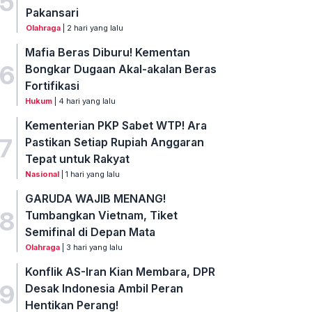
5
Pakansari
Olahraga
| 2 hari yang lalu
Mafia Beras Diburu! Kementan
6
Bongkar Dugaan Akal-akalan Beras
Fortifikasi
Hukum
| 4 hari yang lalu
Kementerian PKP Sabet WTP! Ara
7
Pastikan Setiap Rupiah Anggaran
Tepat untuk Rakyat
Nasional
| 1 hari yang lalu
GARUDA WAJIB MENANG!
8
Tumbangkan Vietnam, Tiket
Semifinal di Depan Mata
Olahraga
| 3 hari yang lalu
Konflik AS-Iran Kian Membara, DPR
9
Desak Indonesia Ambil Peran
Hentikan Perang!