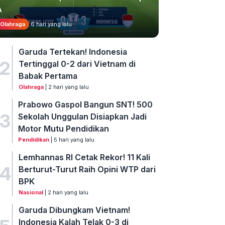
A
Olahraga
6 hari yang lalu
Garuda Tertekan! Indonesia
2
Tertinggal 0-2 dari Vietnam di
Babak Pertama
Olahraga
| 2 hari yang lalu
Prabowo Gaspol Bangun SNT! 500
3
Sekolah Unggulan Disiapkan Jadi
Motor Mutu Pendidikan
Pendidikan
| 5 hari yang lalu
Lemhannas RI Cetak Rekor! 11 Kali
4
Berturut-Turut Raih Opini WTP dari
BPK
Nasional
| 2 hari yang lalu
Garuda Dibungkam Vietnam!
Indonesia Kalah Telak 0-3 di