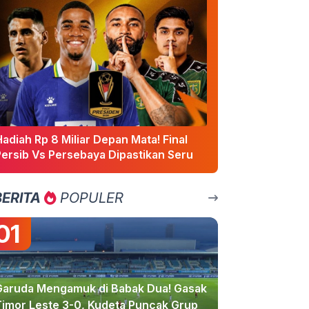
adiah Rp 8 Miliar Depan Mata! Final
Persib Vs Persebaya Dipastikan Seru
BERITA
POPULER
01
Garuda Mengamuk di Babak Dua! Gasak
Timor Leste 3-0, Kudeta Puncak Grup