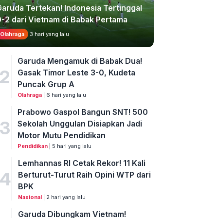
Garuda Tertekan! Indonesia Tertinggal
0-2 dari Vietnam di Babak Pertama
Olahraga
3 hari yang lalu
Garuda Mengamuk di Babak Dua!
2
Gasak Timor Leste 3-0, Kudeta
Puncak Grup A
Olahraga
| 6 hari yang lalu
Prabowo Gaspol Bangun SNT! 500
3
Sekolah Unggulan Disiapkan Jadi
Motor Mutu Pendidikan
Pendidikan
| 5 hari yang lalu
Lemhannas RI Cetak Rekor! 11 Kali
4
Berturut-Turut Raih Opini WTP dari
BPK
Nasional
| 2 hari yang lalu
Garuda Dibungkam Vietnam!