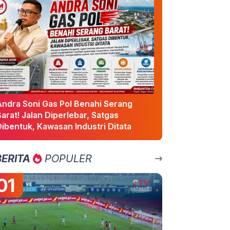
Andra Soni Gas Pol Benahi Serang
arat! Jalan Diperlebar, Satgas
ibentuk, Kawasan Industri Ditata
BERITA
POPULER
01