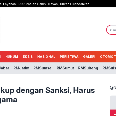
al Layanan BPJS! Pasien Harus Dilayani, Bukan Direndahkan
N
HUKUM
EKBIS
NASIONAL
PERISTIWA
GALERI
OTOMOT
abar
RMJatim
RMSumsel
RMSumut
RMSulteng
RMSuls
@r
kup dengan Sanksi, Harus
Agama