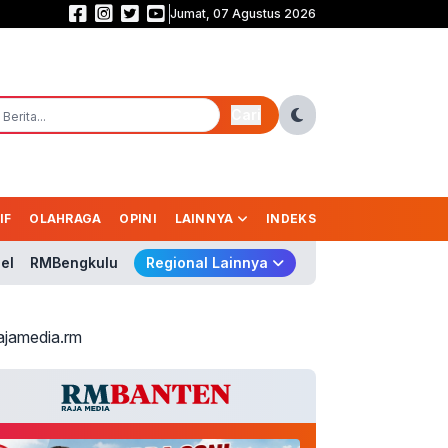
Jumat, 07 Agustus 2026
Persebaya Juara Piala Presiden 2026, Tumbangkan Persib Lewat Adu Pena
Cari
IF
OLAHRAGA
OPINI
LAINNYA
INDEKS
el
RMBengkulu
Regional Lainnya
ajamedia.rm