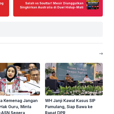
log
Salah vs Souttar! Mesir Diunggulkan
Singkirkan Australia di Duel Hidup-Mati
ta Kemenag Jangan
WH Janji Kawal Kasus SIP
Hak Guru, Minta
Pamulang, Siap Bawa ke
-ASN Segera
Rapat DPR