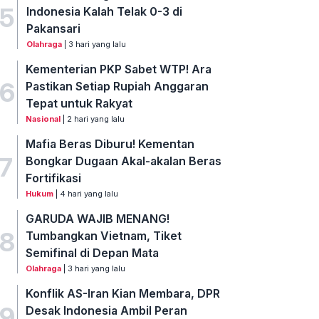
5
Indonesia Kalah Telak 0-3 di
Pakansari
Olahraga
| 3 hari yang lalu
Kementerian PKP Sabet WTP! Ara
6
Pastikan Setiap Rupiah Anggaran
Tepat untuk Rakyat
Nasional
| 2 hari yang lalu
Mafia Beras Diburu! Kementan
7
Bongkar Dugaan Akal-akalan Beras
Fortifikasi
Hukum
| 4 hari yang lalu
GARUDA WAJIB MENANG!
8
Tumbangkan Vietnam, Tiket
Semifinal di Depan Mata
Olahraga
| 3 hari yang lalu
Konflik AS-Iran Kian Membara, DPR
9
Desak Indonesia Ambil Peran