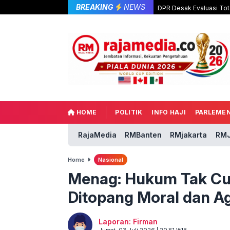
BREAKING
NEWS
DPR Desak Evaluasi Tot
HOME
POLITIK
INFO HAJI
PARLEME
RajaMedia
RMBanten
RMjakarta
RMJ
Home
Nasional
Menag: Hukum Tak Cu
Ditopang Moral dan 
Laporan: Firman
Jumat, 03 Juli 2026 | 20:51 WIB