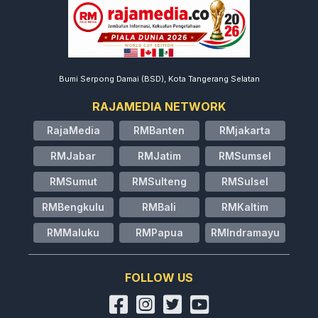
Bumi Serpong Damai (BSD), Kota Tangerang Selatan
RAJAMEDIA NETWORK
RajaMedia
RMBanten
RMjakarta
RMJabar
RMJatim
RMSumsel
RMSumut
RMSulteng
RMSulsel
RMBengkulu
RMBali
RMKaltim
RMMaluku
RMPapua
RMIndramayu
FOLLOW US