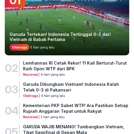
01
Garuda Tertekan! Indonesia Tertinggal 0-2 dari
Vietnam di Babak Pertama
Olahraga
5 hari yang lalu
Lemhannas RI Cetak Rekor! 11 Kali Berturut-Turut
02
Raih Opini WTP dari BPK
Nasional
| 4 hari yang lalu
Garuda Dibungkam Vietnam! Indonesia Kalah
03
Telak 0-3 di Pakansari
Olahraga
| 4 hari yang lalu
Kementerian PKP Sabet WTP! Ara Pastikan Setiap
04
Rupiah Anggaran Tepat untuk Rakyat
Nasional
| 3 hari yang lalu
GARUDA WAJIB MENANG! Tumbangkan Vietnam,
05
Tiket Semifinal di Depan Mata