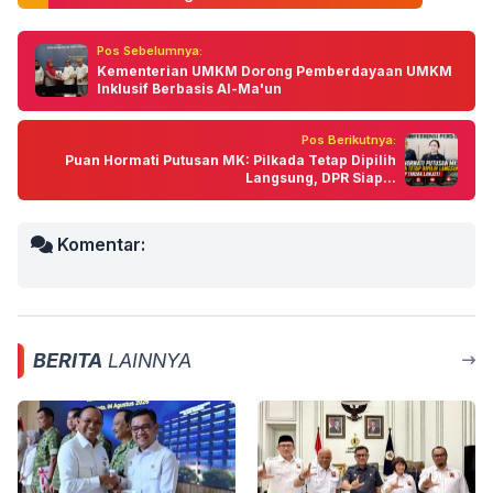
Pos Sebelumnya:
Kementerian UMKM Dorong Pemberdayaan UMKM
Inklusif Berbasis Al-Ma'un
Pos Berikutnya:
Puan Hormati Putusan MK: Pilkada Tetap Dipilih
Langsung, DPR Siap...
Komentar:
BERITA
LAINNYA