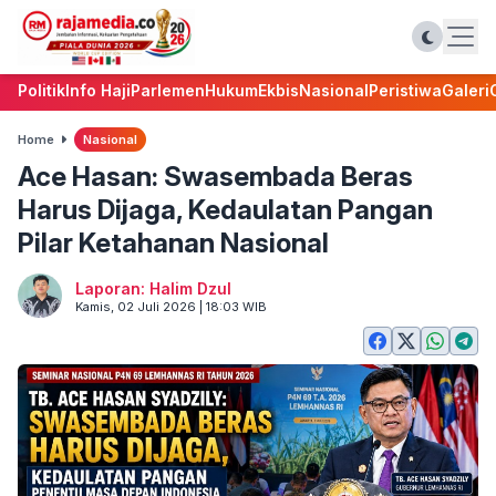
Politik
Info Haji
Parlemen
Hukum
Ekbis
Nasional
Peristiwa
Galeri
Home
Nasional
Ace Hasan: Swasembada Beras
Harus Dijaga, Kedaulatan Pangan
Pilar Ketahanan Nasional
Laporan: Halim Dzul
Kamis, 02 Juli 2026 | 18:03 WIB