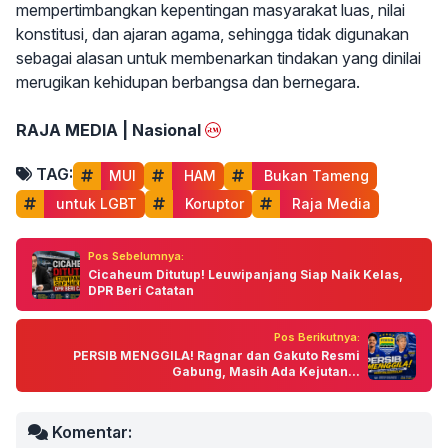
mempertimbangkan kepentingan masyarakat luas, nilai
konstitusi, dan ajaran agama, sehingga tidak digunakan
sebagai alasan untuk membenarkan tindakan yang dinilai
merugikan kehidupan berbangsa dan bernegara.
RAJA MEDIA | Nasional
TAG:
MUI
 HAM
 Bukan Tameng
 untuk LGBT
 Koruptor
 Raja Media
Pos Sebelumnya:
Cicaheum Ditutup! Leuwipanjang Siap Naik Kelas,
DPR Beri Catatan
Pos Berikutnya:
PERSIB MENGGILA! Ragnar dan Gakuto Resmi
Gabung, Masih Ada Kejutan...
Komentar: