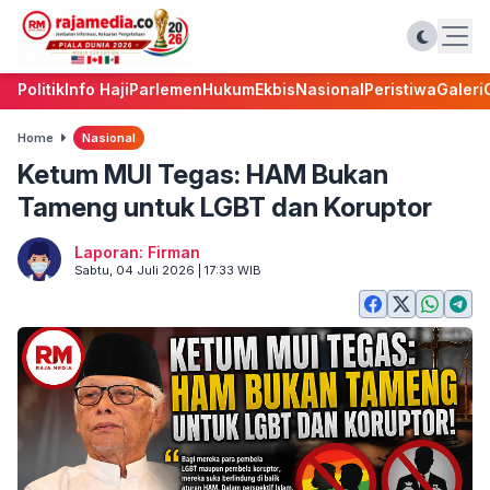
Politik
Info Haji
Parlemen
Hukum
Ekbis
Nasional
Peristiwa
Galeri
Home
Nasional
Ketum MUI Tegas: HAM Bukan
Tameng untuk LGBT dan Koruptor
Laporan: Firman
Sabtu, 04 Juli 2026 | 17:33 WIB