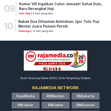
Komisi VIII Ingatkan Calon Jemaah! Sehat Dulu,
09
Baru Berangkat Haji
Info Haji
| 4 hari yang lalu
Babak Dua Dihantam Kelelahan, Igor Tolic Puji
10
Mental Juara Pemain Persib
Olahraga
| 4 hari yang lalu
Bumi Serpong Damai (BSD), Kota Tangerang Selatan
RAJAMEDIA NETWORK
RajaMedia
RMBanten
RMjakarta
RMJabar
RMJatim
RMSumsel