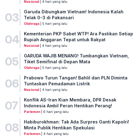
Nasional
| 4 hari yang lalu
Garuda Dibungkam Vietnam! Indonesia Kalah
03
Telak 0-3 di Pakansari
Olahraga
| 5 hari yang lalu
Kementerian PKP Sabet WTP! Ara Pastikan Setiap
04
Rupiah Anggaran Tepat untuk Rakyat
Nasional
| 4 hari yang lalu
GARUDA WAJIB MENANG! Tumbangkan Vietnam,
05
Tiket Semifinal di Depan Mata
Olahraga
| 5 hari yang lalu
Prabowo Turun Tangan! Bahlil dan PLN Diminta
06
Tuntaskan Pemadaman Listrik
Nasional
| 4 hari yang lalu
Konflik AS-Iran Kian Membara, DPR Desak
07
Indonesia Ambil Peran Hentikan Perang!
Parlemen
| 6 hari yang lalu
Habiburokhman: Tak Ada Surpres Ganti Kapolri!
08
Minta Publik Hentikan Spekulasi
Parlemen
| 4 hari yang lalu