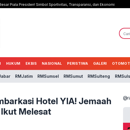
esar Piala Presiden! Simbol Sportivitas, Transparansi, dan Ekonomi
N
HUKUM
EKBIS
NASIONAL
PERISTIWA
GALERI
OTOMOT
abar
RMJatim
RMSumsel
RMSumut
RMSulteng
RMSuls
@r
barkasi Hotel YIA! Jemaah
Ikut Melesat