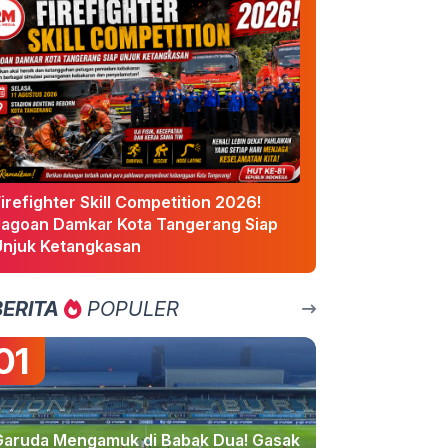
irefighter Skill Competition 2026!
Jagoan Damkar Kota Tangerang Siap
Unjuk Ketangkasan
BERITA
POPULER
01
Garuda Mengamuk di Babak Dua! Gasak