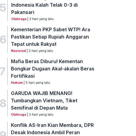
5
Indonesia Kalah Telak 0-3 di
Pakansari
Olahraga
| 3 hari yang lalu
Kementerian PKP Sabet WTP! Ara
6
Pastikan Setiap Rupiah Anggaran
Tepat untuk Rakyat
Nasional
| 2 hari yang lalu
Mafia Beras Diburu! Kementan
7
Bongkar Dugaan Akal-akalan Beras
Fortifikasi
Hukum
| 5 hari yang lalu
GARUDA WAJIB MENANG!
8
Tumbangkan Vietnam, Tiket
Semifinal di Depan Mata
Olahraga
| 3 hari yang lalu
Konflik AS-Iran Kian Membara, DPR
9
Desak Indonesia Ambil Peran