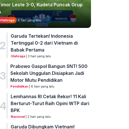
Timor Leste 3-0, Kudeta Puncak Grup
A
Olahraga
6 hari yang lalu
Garuda Tertekan! Indonesia
2
Tertinggal 0-2 dari Vietnam di
Babak Pertama
Olahraga
| 3 hari yang lalu
Prabowo Gaspol Bangun SNT! 500
3
Sekolah Unggulan Disiapkan Jadi
Motor Mutu Pendidikan
Pendidikan
| 6 hari yang lalu
Lemhannas RI Cetak Rekor! 11 Kali
4
Berturut-Turut Raih Opini WTP dari
BPK
Nasional
| 2 hari yang lalu
Garuda Dibungkam Vietnam!