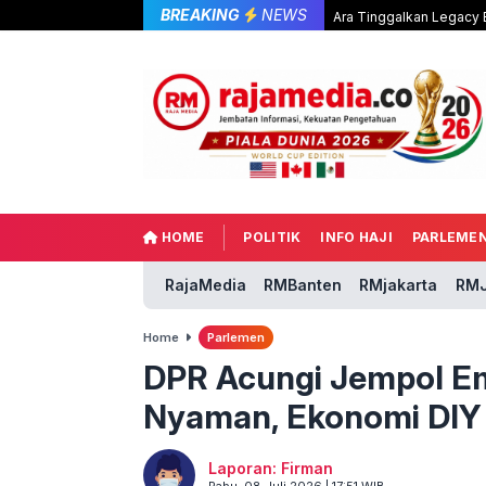
BREAKING
NEWS
Ara Tinggalkan Legacy B
HOME
POLITIK
INFO HAJI
PARLEME
RajaMedia
RMBanten
RMjakarta
RMJ
Home
Parlemen
DPR Acungi Jempol Em
Nyaman, Ekonomi DIY 
Laporan: Firman
Rabu, 08 Juli 2026 | 17:51 WIB