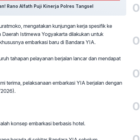
0
n! Rano Alfath Puji Kinerja Polres Tangsel
nuratmoko, mengatakan kunjungan kerja spesifik ke
 Daerah Istimewa Yogyakarta dilakukan untuk
0
 khususnya embarkasi baru di Bandara YIA.
luruh tahapan pelayanan berjalan lancar dan mendapat
0
ami terima, pelaksanaan embarkasi YIA berjalan dengan
/2026).
0
dalah konsep embarkasi berbasis hotel.
0
yang berada di sekitar Bandara YIA sebelum