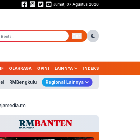
Jumat, 07 Agustus 2026
Geger! 995 Senjata Api Ditemukan di Sekolah, TB Hasanuddin: Usut Sampai
Cari
IF
OLAHRAGA
OPINI
LAINNYA
INDEKS
el
RMBengkulu
Regional Lainnya
ajamedia.rm