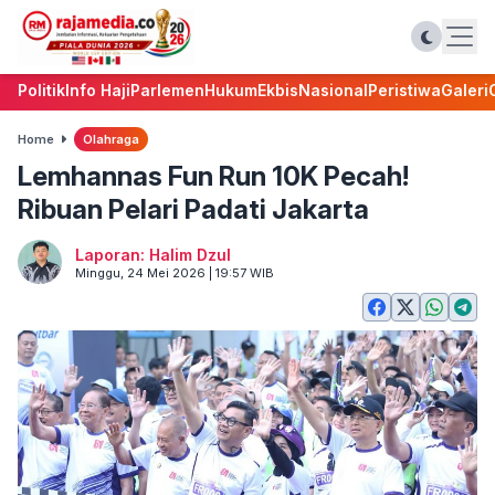
Politik
Info Haji
Parlemen
Hukum
Ekbis
Nasional
Peristiwa
Galeri
Home
Olahraga
Lemhannas Fun Run 10K Pecah!
Ribuan Pelari Padati Jakarta
Laporan: Halim Dzul
Minggu, 24 Mei 2026 | 19:57 WIB