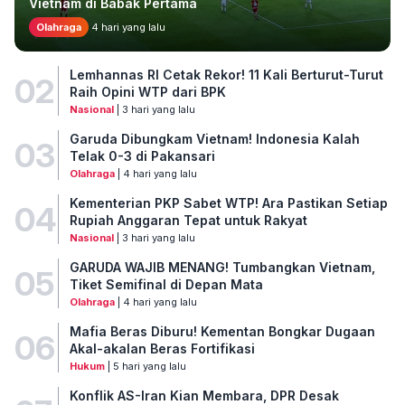
Vietnam di Babak Pertama
Olahraga
4 hari yang lalu
Lemhannas RI Cetak Rekor! 11 Kali Berturut-Turut
02
Raih Opini WTP dari BPK
Nasional
| 3 hari yang lalu
Garuda Dibungkam Vietnam! Indonesia Kalah
03
Telak 0-3 di Pakansari
Olahraga
| 4 hari yang lalu
Kementerian PKP Sabet WTP! Ara Pastikan Setiap
04
Rupiah Anggaran Tepat untuk Rakyat
Nasional
| 3 hari yang lalu
GARUDA WAJIB MENANG! Tumbangkan Vietnam,
05
Tiket Semifinal di Depan Mata
Olahraga
| 4 hari yang lalu
Mafia Beras Diburu! Kementan Bongkar Dugaan
06
Akal-akalan Beras Fortifikasi
Hukum
| 5 hari yang lalu
Konflik AS-Iran Kian Membara, DPR Desak