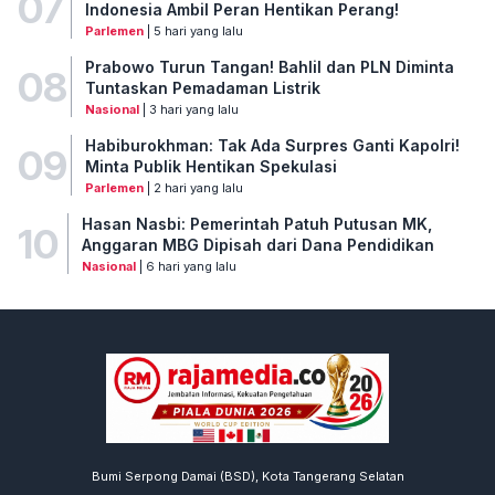
07
Indonesia Ambil Peran Hentikan Perang!
Parlemen
| 5 hari yang lalu
Prabowo Turun Tangan! Bahlil dan PLN Diminta
08
Tuntaskan Pemadaman Listrik
Nasional
| 3 hari yang lalu
Habiburokhman: Tak Ada Surpres Ganti Kapolri!
09
Minta Publik Hentikan Spekulasi
Parlemen
| 2 hari yang lalu
Hasan Nasbi: Pemerintah Patuh Putusan MK,
10
Anggaran MBG Dipisah dari Dana Pendidikan
Nasional
| 6 hari yang lalu
Bumi Serpong Damai (BSD), Kota Tangerang Selatan