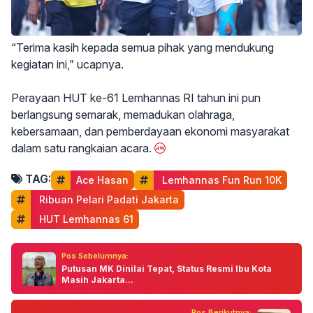
“Terima kasih kepada semua pihak yang mendukung
kegiatan ini,” ucapnya.
Perayaan HUT ke-61 Lemhannas RI tahun ini pun
berlangsung semarak, memadukan olahraga,
kebersamaan, dan pemberdayaan ekonomi masyarakat
dalam satu rangkaian acara.
TAG:
Ace Hasan
 Lemhannas Fun Run 10K
 Ribuan Pelari Padati Jakarta
 HUT Lemhannas 61
Pos Sebelumnya:
Putusan MK Dinilai Tepat, Status Resmi Ibu Kota
Masih Jakarta...
Pos Berikutnya: