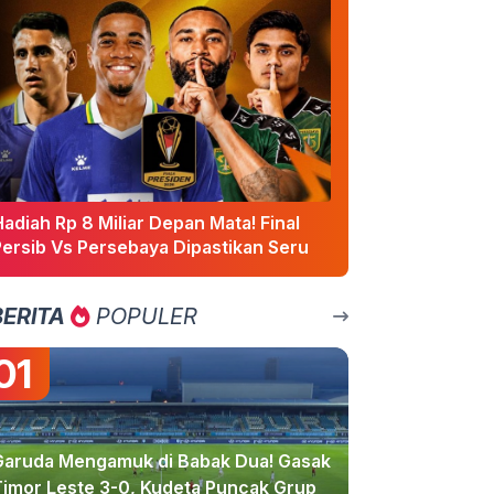
adiah Rp 8 Miliar Depan Mata! Final
Persib Vs Persebaya Dipastikan Seru
BERITA
POPULER
01
Garuda Mengamuk di Babak Dua! Gasak
Timor Leste 3-0, Kudeta Puncak Grup