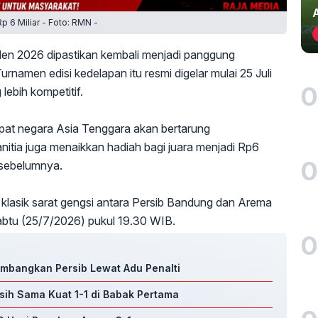
Rp 6 Miliar - Foto: RMN -
iden 2026 dipastikan kembali menjadi panggung
rnamen edisi kedelapan itu resmi digelar mulai 25 Juli
0
ebih kompetitif.
mpat negara Asia Tenggara akan bertarung
anitia juga menaikkan hadiah bagi juara menjadi Rp6
0
i sebelumnya.
lasik sarat gengsi antara Persib Bandung dan Arema
abtu (25/7/2026) pukul 19.30 WIB.
0
umbangkan Persib Lewat Adu Penalti
asih Sama Kuat 1-1 di Babak Pertama