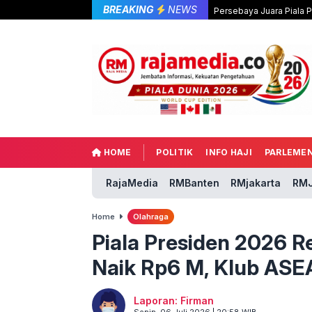
BREAKING
NEWS
Persebaya Juara Piala 
HOME
POLITIK
INFO HAJI
PARLEME
RajaMedia
RMBanten
RMjakarta
RMJ
Home
Olahraga
Piala Presiden 2026 R
Naik Rp6 M, Klub ASE
Laporan: Firman
Senin, 06 Juli 2026 | 20:58 WIB