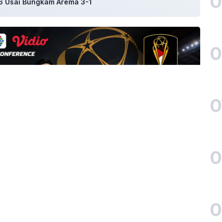
0
26 Usai Bungkam Arema 3-1
0
0
0
0