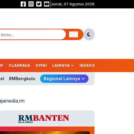
Jumat, 07 Agustus 2026
Saling Balas Gol! Persib vs Persebaya Masih Sama Kuat 1-1 di Babak Pert
Cari
IF
OLAHRAGA
OPINI
LAINNYA
INDEKS
el
RMBengkulu
Regional Lainnya
ajamedia.rm