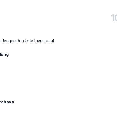
1
p dengan dua kota tuan rumah.
dung
urabaya