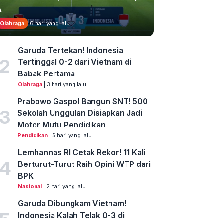
A
Olahraga
6 hari yang lalu
Garuda Tertekan! Indonesia
2
Tertinggal 0-2 dari Vietnam di
Babak Pertama
Olahraga
| 3 hari yang lalu
Prabowo Gaspol Bangun SNT! 500
3
Sekolah Unggulan Disiapkan Jadi
Motor Mutu Pendidikan
Pendidikan
| 5 hari yang lalu
Lemhannas RI Cetak Rekor! 11 Kali
4
Berturut-Turut Raih Opini WTP dari
BPK
Nasional
| 2 hari yang lalu
Garuda Dibungkam Vietnam!
Indonesia Kalah Telak 0-3 di