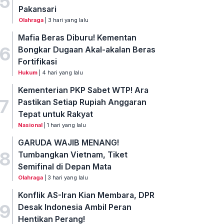
5
Pakansari
Olahraga
| 3 hari yang lalu
Mafia Beras Diburu! Kementan
6
Bongkar Dugaan Akal-akalan Beras
Fortifikasi
Hukum
| 4 hari yang lalu
Kementerian PKP Sabet WTP! Ara
7
Pastikan Setiap Rupiah Anggaran
Tepat untuk Rakyat
Nasional
| 1 hari yang lalu
GARUDA WAJIB MENANG!
8
Tumbangkan Vietnam, Tiket
Semifinal di Depan Mata
Olahraga
| 3 hari yang lalu
Konflik AS-Iran Kian Membara, DPR
9
Desak Indonesia Ambil Peran
Hentikan Perang!