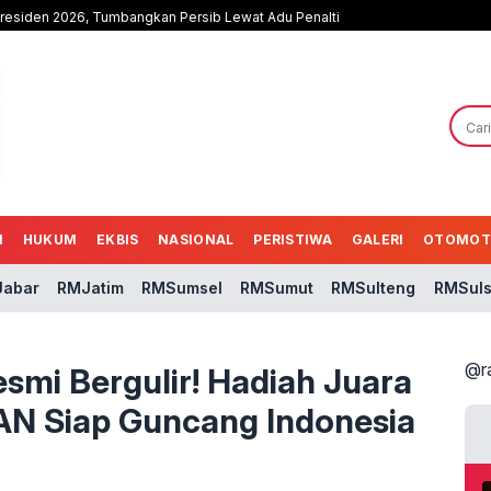
Presiden 2026, Tumbangkan Persib Lewat Adu Penalti
N
HUKUM
EKBIS
NASIONAL
PERISTIWA
GALERI
OTOMOT
abar
RMJatim
RMSumsel
RMSumut
RMSulteng
RMSuls
@r
esmi Bergulir! Hadiah Juara
AN Siap Guncang Indonesia