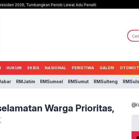
Presiden 2026, Tumbangkan Persib Lewat Adu Penalti
N
HUKUM
EKBIS
NASIONAL
PERISTIWA
GALERI
OTOMOT
abar
RMJatim
RMSumsel
RMSumut
RMSulteng
RMSuls
@r
elamatan Warga Prioritas,
k