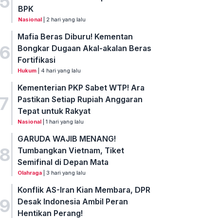
5
BPK
Nasional
| 2 hari yang lalu
Mafia Beras Diburu! Kementan
6
Bongkar Dugaan Akal-akalan Beras
Fortifikasi
Hukum
| 4 hari yang lalu
Kementerian PKP Sabet WTP! Ara
7
Pastikan Setiap Rupiah Anggaran
Tepat untuk Rakyat
Nasional
| 1 hari yang lalu
GARUDA WAJIB MENANG!
8
Tumbangkan Vietnam, Tiket
Semifinal di Depan Mata
Olahraga
| 3 hari yang lalu
Konflik AS-Iran Kian Membara, DPR
9
Desak Indonesia Ambil Peran
Hentikan Perang!