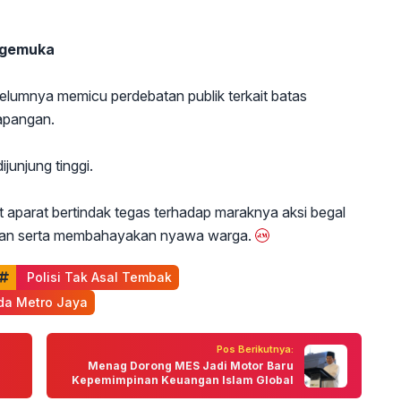
ngemuka
elumnya memicu perdebatan publik terkait batas
lapangan.
junjung tinggi.
t aparat bertindak tegas terhadap maraknya aksi begal
hkan serta membahayakan nyawa warga.
 Polisi Tak Asal Tembak
lda Metro Jaya
Pos Berikutnya:
Menag Dorong MES Jadi Motor Baru
Kepemimpinan Keuangan Islam Global