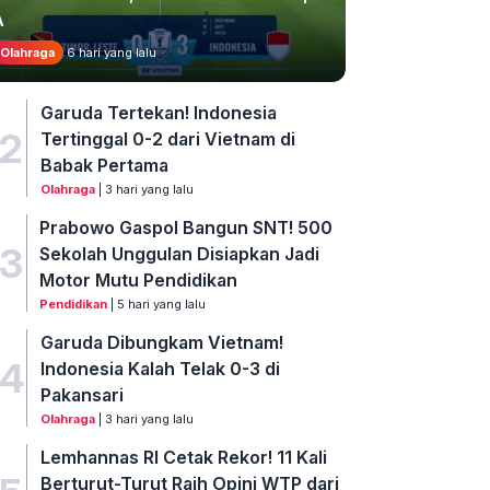
A
Olahraga
6 hari yang lalu
Garuda Tertekan! Indonesia
2
Tertinggal 0-2 dari Vietnam di
Babak Pertama
Olahraga
| 3 hari yang lalu
Prabowo Gaspol Bangun SNT! 500
3
Sekolah Unggulan Disiapkan Jadi
Motor Mutu Pendidikan
Pendidikan
| 5 hari yang lalu
Garuda Dibungkam Vietnam!
4
Indonesia Kalah Telak 0-3 di
Pakansari
Olahraga
| 3 hari yang lalu
Lemhannas RI Cetak Rekor! 11 Kali
Berturut-Turut Raih Opini WTP dari