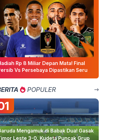
adiah Rp 8 Miliar Depan Mata! Final
Persib Vs Persebaya Dipastikan Seru
BERITA
POPULER
01
Garuda Mengamuk di Babak Dua! Gasak
Timor Leste 3-0, Kudeta Puncak Grup