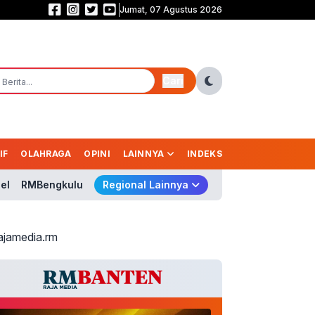
Jumat, 07 Agustus 2026
Saling Balas Gol! Persib vs Persebaya Masih Sama Kuat 1-1 di Babak Pert
Cari
IF
OLAHRAGA
OPINI
LAINNYA
INDEKS
el
RMBengkulu
Regional Lainnya
ajamedia.rm