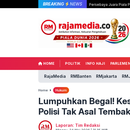
BREAKING
NEWS
Persebaya Juara Piala 
HOME
POLITIK
INFO HAJI
PARLEME
RajaMedia
RMBanten
RMjakarta
RMJ
Home
Hukum
Lumpuhkan Begal! Kes
Polisi Tak Asal Temba
Laporan: Tim Redaksi
Minggu, 24 Mei 2026 | 21:35 WIB