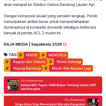
akan merapat ke Stadion Gelora Bandung Lautan Api.
Dengan komposisi skuad yang semakin lengkap, Persib
menunjukkan ambisi besar untuk mempertahankan
dominasinya di kompetisi domestik sekaligus berbicara
banyak di pentas ACL 2 musim ini.
RAJA MEDIA | Sepakbola 2026
TAG:
PERSIB 
MENGGILA
 Ragnar dan Gakuto
 Resmi Gabung
 Maung Bandung
 Masih Ada Kejutan Lagi
Pos Sebelumnya:
Ketum MUI Tegas: HAM Bukan Tameng untuk LGBT
dan Koruptor
Pos Berikutnya:
Singa Atlas Siap Menerkam! Maroko Dijagokan