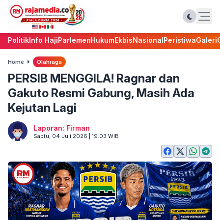
Politik
Info Haji
Parlemen
Hukum
Ekbis
Nasional
Peristiwa
Galeri
Home
Olahraga
PERSIB MENGGILA! Ragnar dan
Gakuto Resmi Gabung, Masih Ada
Kejutan Lagi
Laporan: Firman
Sabtu, 04 Juli 2026 | 19:03 WIB