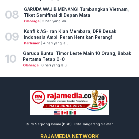
GARUDA WAJIB MENANG! Tumbangkan Vietnam,
08
Tiket Semifinal di Depan Mata
Olahraga
| 3 hari yang lalu
Konflik AS-Iran Kian Membara, DPR Desak
09
Indonesia Ambil Peran Hentikan Perang!
Parlemen
| 4 hari yang lalu
Garuda Buntu! Timor Leste Main 10 Orang, Babak
10
Pertama Tetap 0-0
Olahraga
| 6 hari yang lalu
Bumi Serpong Damai (BSD), Kota Tangerang Selatan
RAJAMEDIA NETWORK