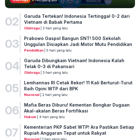
Garuda Tertekan! Indonesia Tertinggal 0-2 dari
02
Vietnam di Babak Pertama
Olahraga
| 3 hari yang lalu
Prabowo Gaspol Bangun SNT! 500 Sekolah
03
Unggulan Disiapkan Jadi Motor Mutu Pendidikan
Pendidikan
| 5 hari yang lalu
Garuda Dibungkam Vietnam! Indonesia Kalah
04
Telak 0-3 di Pakansari
Olahraga
| 3 hari yang lalu
Lemhannas RI Cetak Rekor! 11 Kali Berturut-Turut
05
Raih Opini WTP dari BPK
Nasional
| 2 hari yang lalu
Mafia Beras Diburu! Kementan Bongkar Dugaan
06
Akal-akalan Beras Fortifikasi
Hukum
| 4 hari yang lalu
Kementerian PKP Sabet WTP! Ara Pastikan Setiap
07
Rupiah Anggaran Tepat untuk Rakyat
Nasional
| 1 hari yang lalu