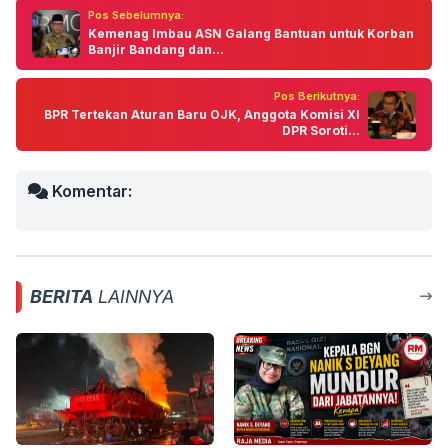
Pos Sebelumnya:
Kemenag Imbau ASN Galang Bantuan untuk Korban
Banjir Bandang dan...
Pos Berikutnya:
BPR Tertekan Aturan Baru OJK, Anggota Komisi XI
DPR Soroti...
Komentar:
BERITA
LAINNYA