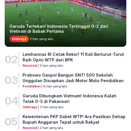
Garuda Tertekan! Indonesia Tertinggal 0-2 dari
Vietnam di Babak Pertama
Olahraga
3 hari yang lalu
Lemhannas RI Cetak Rekor! 11 Kali Berturut-Turut
02
Raih Opini WTP dari BPK
Nasional
| 3 hari yang lalu
Prabowo Gaspol Bangun SNT! 500 Sekolah
03
Unggulan Disiapkan Jadi Motor Mutu Pendidikan
Pendidikan
| 6 hari yang lalu
Garuda Dibungkam Vietnam! Indonesia Kalah
04
Telak 0-3 di Pakansari
Olahraga
| 3 hari yang lalu
Kementerian PKP Sabet WTP! Ara Pastikan Setiap
05
Rupiah Anggaran Tepat untuk Rakyat
Nasional
| 2 hari yang lalu