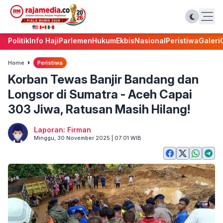
Politik
Info Haji
Parlemen
Hukum
Ekbis
Nasional
Peristiwa
Galeri
Home
Peristiwa
Korban Tewas Banjir Bandang dan
Longsor di Sumatra - Aceh Capai
303 Jiwa, Ratusan Masih Hilang!
Laporan: Firman
Minggu, 30 November 2025 | 07:01 WIB