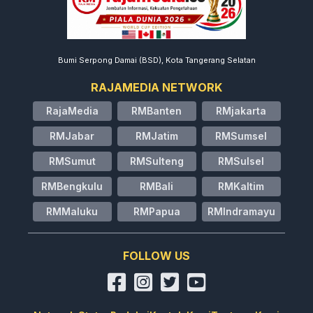
Bumi Serpong Damai (BSD), Kota Tangerang Selatan
RAJAMEDIA NETWORK
RajaMedia
RMBanten
RMjakarta
RMJabar
RMJatim
RMSumsel
RMSumut
RMSulteng
RMSulsel
RMBengkulu
RMBali
RMKaltim
RMMaluku
RMPapua
RMIndramayu
FOLLOW US