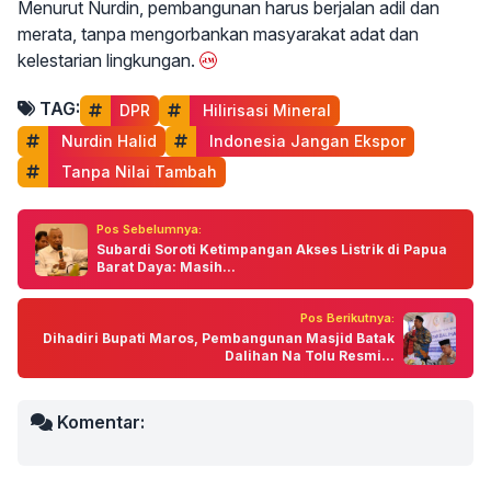
Menurut Nurdin, pembangunan harus berjalan adil dan
merata, tanpa mengorbankan masyarakat adat dan
kelestarian lingkungan.
TAG:
DPR
 Hilirisasi Mineral
 Nurdin Halid
 Indonesia Jangan Ekspor
 Tanpa Nilai Tambah
Pos Sebelumnya:
Subardi Soroti Ketimpangan Akses Listrik di Papua
Barat Daya: Masih...
Pos Berikutnya:
Dihadiri Bupati Maros, Pembangunan Masjid Batak
Dalihan Na Tolu Resmi...
Komentar: