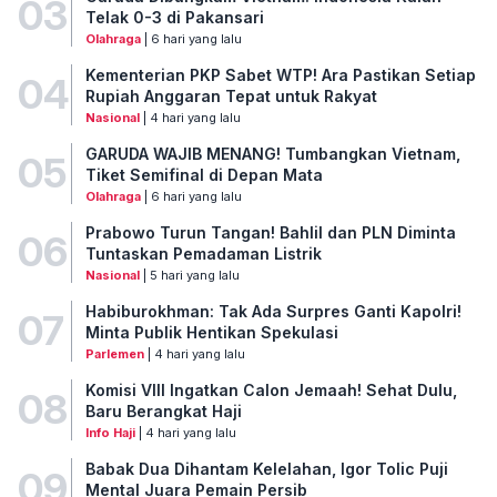
03
Telak 0-3 di Pakansari
Olahraga
| 6 hari yang lalu
Kementerian PKP Sabet WTP! Ara Pastikan Setiap
04
Rupiah Anggaran Tepat untuk Rakyat
Nasional
| 4 hari yang lalu
GARUDA WAJIB MENANG! Tumbangkan Vietnam,
05
Tiket Semifinal di Depan Mata
Olahraga
| 6 hari yang lalu
Prabowo Turun Tangan! Bahlil dan PLN Diminta
06
Tuntaskan Pemadaman Listrik
Nasional
| 5 hari yang lalu
Habiburokhman: Tak Ada Surpres Ganti Kapolri!
07
Minta Publik Hentikan Spekulasi
Parlemen
| 4 hari yang lalu
Komisi VIII Ingatkan Calon Jemaah! Sehat Dulu,
08
Baru Berangkat Haji
Info Haji
| 4 hari yang lalu
Babak Dua Dihantam Kelelahan, Igor Tolic Puji
09
Mental Juara Pemain Persib