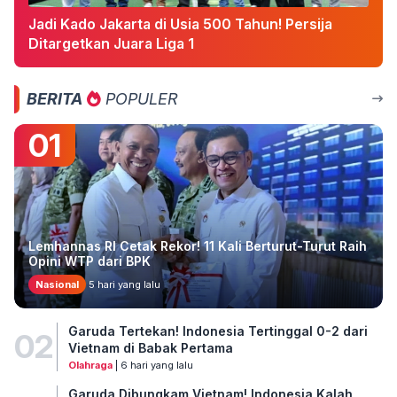
Jadi Kado Jakarta di Usia 500 Tahun! Persija
Ditargetkan Juara Liga 1
BERITA
POPULER
01
Lemhannas RI Cetak Rekor! 11 Kali Berturut-Turut Raih
Opini WTP dari BPK
Nasional
5 hari yang lalu
Garuda Tertekan! Indonesia Tertinggal 0-2 dari
02
Vietnam di Babak Pertama
Olahraga
| 6 hari yang lalu
Garuda Dibungkam Vietnam! Indonesia Kalah