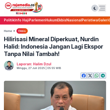
Politik
Info Haji
Parlemen
Hukum
Ekbis
Nasional
Peristiwa
Galeri
Home
Ekbis
Hilirisasi Mineral Diperkuat, Nurdin
Halid: Indonesia Jangan Lagi Ekspor
Tanpa Nilai Tambah!
Laporan: Halim Dzul
Minggu, 27 Juli 2025 | 05:55 WIB