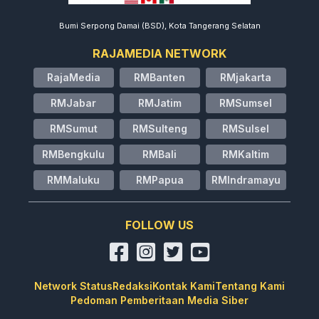
Bumi Serpong Damai (BSD), Kota Tangerang Selatan
RAJAMEDIA NETWORK
RajaMedia
RMBanten
RMjakarta
RMJabar
RMJatim
RMSumsel
RMSumut
RMSulteng
RMSulsel
RMBengkulu
RMBali
RMKaltim
RMMaluku
RMPapua
RMIndramayu
FOLLOW US
Network Status
Redaksi
Kontak Kami
Tentang Kami
Pedoman Pemberitaan Media Siber