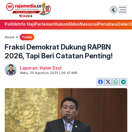
Politik
Info Haji
Parlemen
Hukum
Ekbis
Nasional
Peristiwa
Galeri
Home
Politik
Fraksi Demokrat Dukung RAPBN
2026, Tapi Beri Catatan Penting!
Laporan: Halim Dzul
Rabu, 20 Agustus 2025 | 06:41 WIB