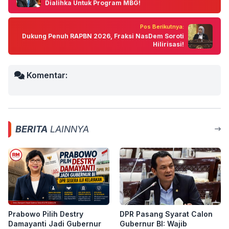
Dialihka Untuk Program MBG!
Pos Berikutnya:
Dukung Penuh RAPBN 2026, Fraksi NasDem Soroti
Hilirisasi!
Komentar:
BERITA
LAINNYA
Prabowo Pilih Destry
DPR Pasang Syarat Calon
Damayanti Jadi Gubernur
Gubernur BI: Wajib