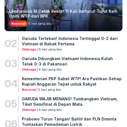
Lemhannas RI Cetak Rekor! 11 Kali Berturut-Turut Raih
Opini WTP dari BPK
Nasional
6 hari yang lalu
Garuda Tertekan! Indonesia Tertinggal 0-2 dari
02
Vietnam di Babak Pertama
Olahraga
| 6 hari yang lalu
Garuda Dibungkam Vietnam! Indonesia Kalah
03
Telak 0-3 di Pakansari
Olahraga
| 6 hari yang lalu
Kementerian PKP Sabet WTP! Ara Pastikan Setiap
04
Rupiah Anggaran Tepat untuk Rakyat
Nasional
| 5 hari yang lalu
GARUDA WAJIB MENANG! Tumbangkan Vietnam,
05
Tiket Semifinal di Depan Mata
Olahraga
| 6 hari yang lalu
Prabowo Turun Tangan! Bahlil dan PLN Diminta
06
Tuntaskan Pemadaman Listrik