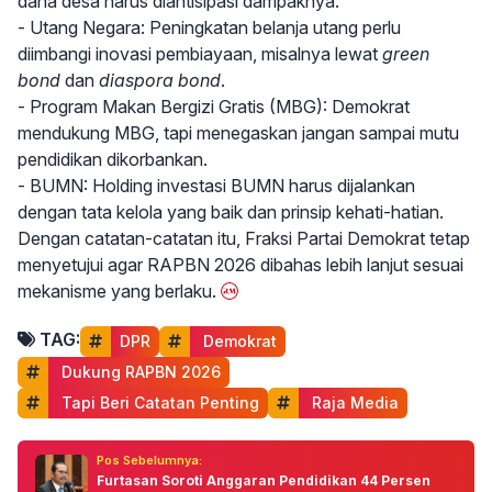
dana desa harus diantisipasi dampaknya.
- Utang Negara: Peningkatan belanja utang perlu
diimbangi inovasi pembiayaan, misalnya lewat
green
bond
dan
diaspora bond
.
- Program Makan Bergizi Gratis (MBG): Demokrat
mendukung MBG, tapi menegaskan jangan sampai mutu
pendidikan dikorbankan.
- BUMN: Holding investasi BUMN harus dijalankan
dengan tata kelola yang baik dan prinsip kehati-hatian.
Dengan catatan-catatan itu, Fraksi Partai Demokrat tetap
menyetujui agar RAPBN 2026 dibahas lebih lanjut sesuai
mekanisme yang berlaku.
TAG:
DPR
 Demokrat
 Dukung RAPBN 2026
 Tapi Beri Catatan Penting
 Raja Media
Pos Sebelumnya:
Furtasan Soroti Anggaran Pendidikan 44 Persen