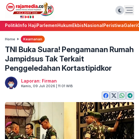
Politik
Info Haji
Parlemen
Hukum
Ekbis
Nasional
Peristiwa
Galeri
Home
Keamanan
TNI Buka Suara! Pengamanan Rumah
Jampidsus Tak Terkait
Penggeledahan Kortastipidkor
Laporan: Firman
Kamis, 09 Juli 2026 | 11:01 WIB