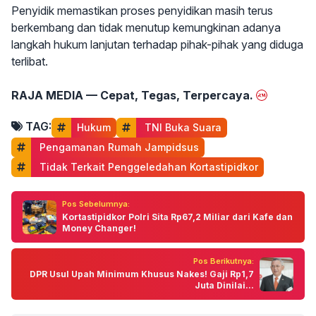
Penyidik memastikan proses penyidikan masih terus
berkembang dan tidak menutup kemungkinan adanya
langkah hukum lanjutan terhadap pihak-pihak yang diduga
terlibat.
RAJA MEDIA — Cepat, Tegas, Terpercaya.
TAG:
Hukum
 TNI Buka Suara
 Pengamanan Rumah Jampidsus
 Tidak Terkait Penggeledahan Kortastipidkor
Pos Sebelumnya:
Kortastipidkor Polri Sita Rp67,2 Miliar dari Kafe dan
Money Changer!
Pos Berikutnya:
DPR Usul Upah Minimum Khusus Nakes! Gaji Rp1,7
Juta Dinilai...