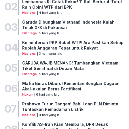
Lemhannas RI Cetak Rekor! 11 Kali Berturut-Turut
02
Raih Opini WTP dari BPK
Nasional
| 4 hari yang lalu
Garuda Dibungkam Vietnam! Indonesia Kalah
03
Telak 0-3 di Pakansari
Olahraga
| 5 hari yang lalu
Kementerian PKP Sabet WTP! Ara Pastikan Setiap
04
Rupiah Anggaran Tepat untuk Rakyat
Nasional
| 3 hari yang lalu
GARUDA WAJIB MENANG! Tumbangkan Vietnam,
05
Tiket Semifinal di Depan Mata
Olahraga
| 5 hari yang lalu
Mafia Beras Diburu! Kementan Bongkar Dugaan
06
Akal-akalan Beras Fortifikasi
Hukum
| 6 hari yang lalu
Prabowo Turun Tangan! Bahlil dan PLN Diminta
07
Tuntaskan Pemadaman Listrik
Nasional
| 4 hari yang lalu
Konflik AS-Iran Kian Membara, DPR Desak