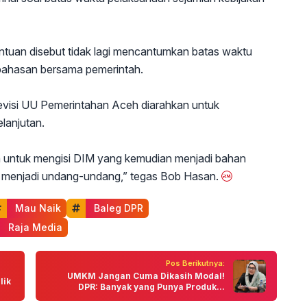
tentuan disebut tidak lagi mencantumkan batas waktu
bahasan bersama pemerintah.
 revisi UU Pemerintahan Aceh diarahkan untuk
lanjutan.
ah untuk mengisi DIM yang kemudian menjadi bahan
n menjadi undang-undang,” tegas Bob Hasan.
 Mau Naik
 Baleg DPR
 Raja Media
Pos Berikutnya:
UMKM Jangan Cuma Dikasih Modal!
lik
DPR: Banyak yang Punya Produk...