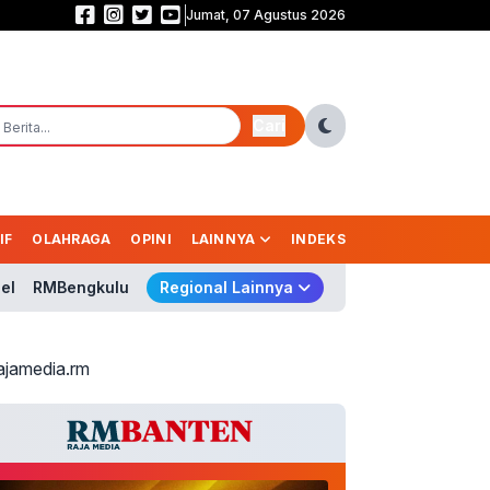
Jumat, 07 Agustus 2026
Saling Balas Gol! Persib vs Persebaya Masih Sama Kuat 1-1 di Babak Pert
Cari
IF
OLAHRAGA
OPINI
LAINNYA
INDEKS
el
RMBengkulu
Regional Lainnya
ajamedia.rm