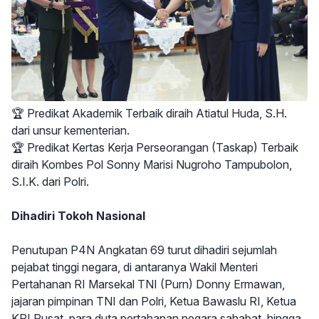
🏆 Predikat Akademik Terbaik diraih Atiatul Huda, S.H.
dari unsur kementerian.
🏆 Predikat Kertas Kerja Perseorangan (Taskap) Terbaik
diraih Kombes Pol Sonny Marisi Nugroho Tampubolon,
S.I.K. dari Polri.
Dihadiri Tokoh Nasional
Penutupan P4N Angkatan 69 turut dihadiri sejumlah
pejabat tinggi negara, di antaranya Wakil Menteri
Pertahanan RI Marsekal TNI (Purn) Donny Ermawan,
jajaran pimpinan TNI dan Polri, Ketua Bawaslu RI, Ketua
KPI Pusat, para duta pertahanan negara sahabat, hingga