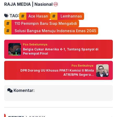
RAJA MEDIA | Nasional
TAG:
Ace Hasan
 Lemhannas
 110 Pemimpin Baru Siap Mengabdi
 Solusi Bangsa Menuju Indonesia Emas 2045
Pos Sebelumnya:
Belgia Cukur Amerika 4-1, Tantang Spanyol di
Perempat Final
Pos Berikutnya:
DPR Dorong UU Khusus PPAT! Komisi II Minta
ATR/BPN Segera...
Komentar: