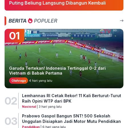
Puting Beliung Langsung Dibangun Kembali
BERITA
POPULER
01
Garuda Tertekan! Indonesia Tertinggal 0-2 dari
Vietnam di Babak Pertama
Olahraga
4 hari yang lalu
Lemhannas RI Cetak Rekor! 11 Kali Berturut-Turut
02
Raih Opini WTP dari BPK
Nasional
| 3 hari yang lalu
Prabowo Gaspol Bangun SNT! 500 Sekolah
03
Unggulan Disiapkan Jadi Motor Mutu Pendidikan
Pendidikan
| 6 hari yang lalu