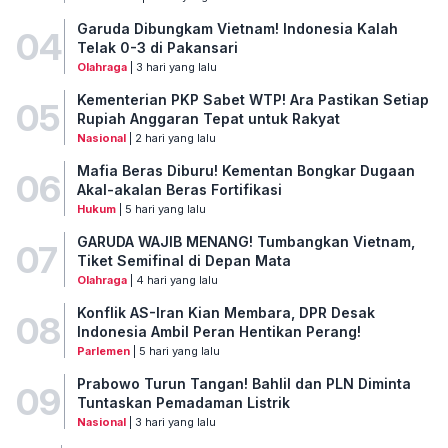
Garuda Dibungkam Vietnam! Indonesia Kalah
04
Telak 0-3 di Pakansari
Olahraga
| 3 hari yang lalu
Kementerian PKP Sabet WTP! Ara Pastikan Setiap
05
Rupiah Anggaran Tepat untuk Rakyat
Nasional
| 2 hari yang lalu
Mafia Beras Diburu! Kementan Bongkar Dugaan
06
Akal-akalan Beras Fortifikasi
Hukum
| 5 hari yang lalu
GARUDA WAJIB MENANG! Tumbangkan Vietnam,
07
Tiket Semifinal di Depan Mata
Olahraga
| 4 hari yang lalu
Konflik AS-Iran Kian Membara, DPR Desak
08
Indonesia Ambil Peran Hentikan Perang!
Parlemen
| 5 hari yang lalu
Prabowo Turun Tangan! Bahlil dan PLN Diminta
09
Tuntaskan Pemadaman Listrik
Nasional
| 3 hari yang lalu