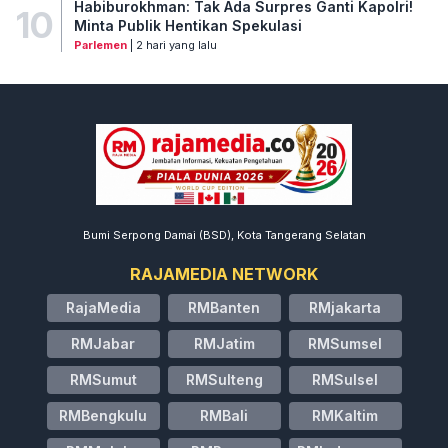
Habiburokhman: Tak Ada Surpres Ganti Kapolri!
10
Minta Publik Hentikan Spekulasi
Parlemen
| 2 hari yang lalu
Bumi Serpong Damai (BSD), Kota Tangerang Selatan
RAJAMEDIA NETWORK
RajaMedia
RMBanten
RMjakarta
RMJabar
RMJatim
RMSumsel
RMSumut
RMSulteng
RMSulsel
RMBengkulu
RMBali
RMKaltim