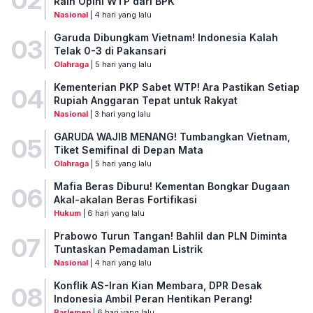
02
Raih Opini WTP dari BPK
Nasional
| 4 hari yang lalu
Garuda Dibungkam Vietnam! Indonesia Kalah
03
Telak 0-3 di Pakansari
Olahraga
| 5 hari yang lalu
Kementerian PKP Sabet WTP! Ara Pastikan Setiap
04
Rupiah Anggaran Tepat untuk Rakyat
Nasional
| 3 hari yang lalu
GARUDA WAJIB MENANG! Tumbangkan Vietnam,
05
Tiket Semifinal di Depan Mata
Olahraga
| 5 hari yang lalu
Mafia Beras Diburu! Kementan Bongkar Dugaan
06
Akal-akalan Beras Fortifikasi
Hukum
| 6 hari yang lalu
Prabowo Turun Tangan! Bahlil dan PLN Diminta
07
Tuntaskan Pemadaman Listrik
Nasional
| 4 hari yang lalu
Konflik AS-Iran Kian Membara, DPR Desak
08
Indonesia Ambil Peran Hentikan Perang!
Parlemen
| 6 hari yang lalu