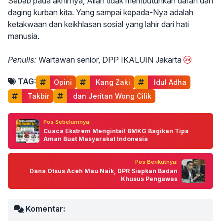
Sebab pada akhirnya, Allah tidak membutuhkan darah dan
daging kurban kita. Yang sampai kepada-Nya adalah
ketakwaan dan keikhlasan sosial yang lahir dari hati
manusia.
Penulis:
Wartawan senior, DPP IKALUIN Jakarta
TAG:
Opini
 Kang Zaki
 Idul Adha
 Takbir
 dan Jeritan Wong Cilik
Pos Sebelumnya:
Cuaca Ekstrem Mengintai! BMKG Bagikan Tips
Aman Buat Masyarakat Indonesia
Pos Berikutnya:
Dana Otsus Aceh Mau Naik, DPR Siapkan Badan
Khusus Pengawas
Komentar: