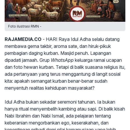
Foto ilustrasi RMN -
RAJAMEDIA.CO
- HARI Raya Idul Adha selalu datang
membawa gema takbir, aroma sate, dan hiruk-pikuk
pembagian daging kurban. Masjid penuh. Lapangan
dipadati jamaah. Grup
WhatsApp
keluarga ramai ucapan
dan foto hewan kurban. Tetapi di balik suasana religius itu,
ada pertanyaan yang terus menggantung di langit sosial
kita: apakah semangat kurban benar-benar sudah
menyentuh realitas kehidupan masyarakat?
Idul Adha bukan sekadar seremoni tahunan. Ia bukan
hanya ritual menyembelih kambing atau sapi. Di balik kisah
Nabi Ibrahim dan Nabi Ismail, ada pelajaran tentang
keberanian mengorbankan ego, keserakahan, dan
kepentingan pribadi demi nilai kemanusiaan yang lebih