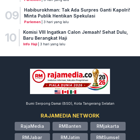
Habiburokhman: Tak Ada Surpres Ganti Kapolri!
09
Minta Publik Hentikan Spekulasi
Parlemen
| 3 hari yang lalu
Komisi VIII Ingatkan Calon Jemaah! Sehat Dulu,
10
Baru Berangkat Haji
Info Haji
| 3 hari yang lalu
Bumi Serpong Damai (BSD), Kota Tangerang Selatan
RAJAMEDIA NETWORK
RajaMedia
RMBanten
RMjakarta
RMJabar
RMJatim
RMSumsel