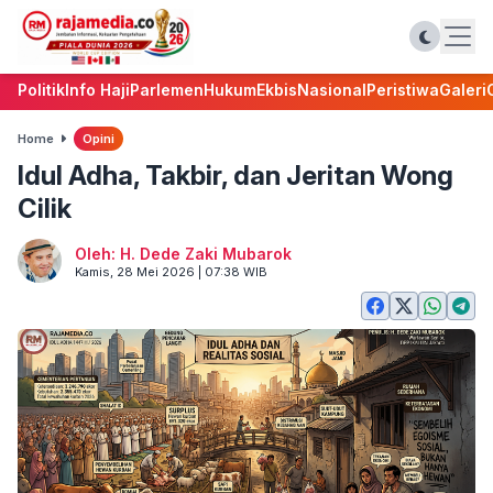
Politik
Info Haji
Parlemen
Hukum
Ekbis
Nasional
Peristiwa
Galeri
Home
Opini
Idul Adha, Takbir, dan Jeritan Wong
Cilik
Oleh: H. Dede Zaki Mubarok
Kamis, 28 Mei 2026 | 07:38 WIB