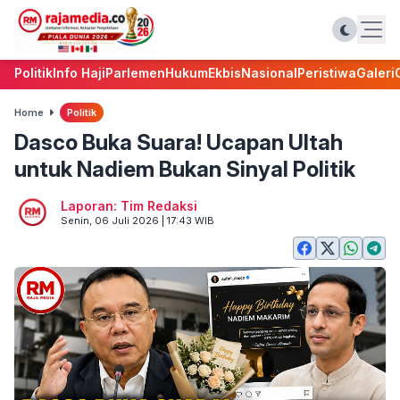
Politik
Info Haji
Parlemen
Hukum
Ekbis
Nasional
Peristiwa
Galeri
Home
Politik
Dasco Buka Suara! Ucapan Ultah
untuk Nadiem Bukan Sinyal Politik
Laporan: Tim Redaksi
Senin, 06 Juli 2026 | 17:43 WIB