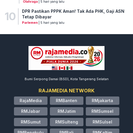
Olahraga
| 5 hari yang lalu
DPR Pastikan PPPK Aman! Tak Ada PHK, Gaji ASN
10
Tetap Dibayar
Parlemen
| 5 hari yang lalu
Bumi Serpong Damai (BSD), Kota Tangerang Selatan
RAJAMEDIA NETWORK
RajaMedia
RMBanten
RMjakarta
RMJabar
RMJatim
RMSumsel
RMSumut
RMSulteng
RMSulsel
RMBengkulu
RMBali
RMKaltim