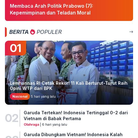
Membaca Arah Politik Prabowo (7):
Kepemimpinan dan Teladan Moral
BERITA
POPULER
01
Lemhannas RI Cetak Rekor! 11 Kali Berturut-Turut Raih
Opini WTP dari BPK
Nasional
5 hari yang lalu
Garuda Tertekan! Indonesia Tertinggal 0-2 dari
02
Vietnam di Babak Pertama
Olahraga
| 6 hari yang lalu
Garuda Dibungkam Vietnam! Indonesia Kalah