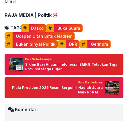
tahun.
RAJA MEDIA | Politik
TAG:
Dasco
 Buka Suara
 Ucapan Ultah untuk Nadiem
 Bukan Sinyal Politik
 DPR
 Gerindra
Pos Sebelumnya:
Siklon Bavi Ancam Indonesia! BMKG Tetapkan Tiga
Provinsi Siaga Hujan...
Pos Berikutnya:
Piala Presiden 2026 Resmi Bergulir! Hadiah Juara
Naik Rp6 M,...
Komentar: