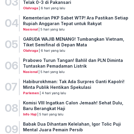
03
Telak 0-3 di Pakansari
Olahraga
| 6 hari yang lalu
Kementerian PKP Sabet WTP! Ara Pastikan Setiap
04
Rupiah Anggaran Tepat untuk Rakyat
Nasional
| 5 hari yang lalu
GARUDA WAJIB MENANG! Tumbangkan Vietnam,
05
Tiket Semifinal di Depan Mata
Olahraga
| 6 hari yang lalu
Prabowo Turun Tangan! Bahlil dan PLN Diminta
06
Tuntaskan Pemadaman Listrik
Nasional
| 5 hari yang lalu
Habiburokhman: Tak Ada Surpres Ganti Kapolri!
07
Minta Publik Hentikan Spekulasi
Parlemen
| 4 hari yang lalu
Komisi VIII Ingatkan Calon Jemaah! Sehat Dulu,
08
Baru Berangkat Haji
Info Haji
| 5 hari yang lalu
Babak Dua Dihantam Kelelahan, Igor Tolic Puji
09
Mental Juara Pemain Persib