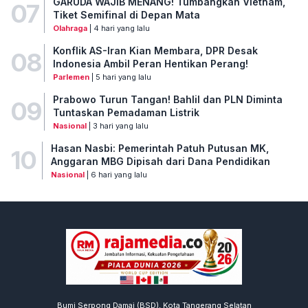
GARUDA WAJIB MENANG! Tumbangkan Vietnam,
07
Tiket Semifinal di Depan Mata
Olahraga
| 4 hari yang lalu
Konflik AS-Iran Kian Membara, DPR Desak
08
Indonesia Ambil Peran Hentikan Perang!
Parlemen
| 5 hari yang lalu
Prabowo Turun Tangan! Bahlil dan PLN Diminta
09
Tuntaskan Pemadaman Listrik
Nasional
| 3 hari yang lalu
Hasan Nasbi: Pemerintah Patuh Putusan MK,
10
Anggaran MBG Dipisah dari Dana Pendidikan
Nasional
| 6 hari yang lalu
Bumi Serpong Damai (BSD), Kota Tangerang Selatan