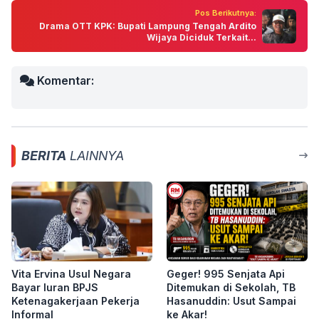
Pos Berikutnya:
Drama OTT KPK: Bupati Lampung Tengah Ardito
Wijaya Diciduk Terkait...
Komentar:
BERITA
LAINNYA
Vita Ervina Usul Negara
Geger! 995 Senjata Api
Bayar Iuran BPJS
Ditemukan di Sekolah, TB
Ketenagakerjaan Pekerja
Hasanuddin: Usut Sampai
Informal
ke Akar!