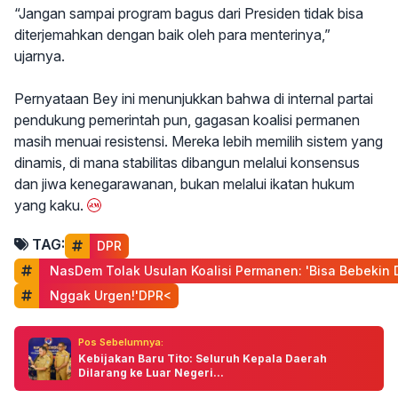
“Jangan sampai program bagus dari Presiden tidak bisa
diterjemahkan dengan baik oleh para menterinya,”
ujarnya.
Pernyataan Bey ini menunjukkan bahwa di internal partai
pendukung pemerintah pun, gagasan koalisi permanen
masih menuai resistensi. Mereka lebih memilih sistem yang
dinamis, di mana stabilitas dibangun melalui konsensus
dan jiwa kenegarawanan, bukan melalui ikatan hukum
yang kaku.
TAG:
DPR
 NasDem Tolak Usulan Koalisi Permanen: 'Bisa Bebekin
 Nggak Urgen!'DPR<
Pos Sebelumnya:
Kebijakan Baru Tito: Seluruh Kepala Daerah
Dilarang ke Luar Negeri...