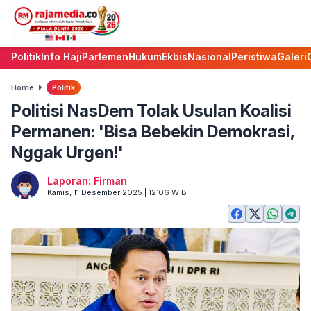
Politik
Info Haji
Parlemen
Hukum
Ekbis
Nasional
Peristiwa
Galeri
Home
Politik
Politisi NasDem Tolak Usulan Koalisi
Permanen: 'Bisa Bebekin Demokrasi,
Nggak Urgen!'
Laporan: Firman
Kamis, 11 Desember 2025 | 12:06 WIB