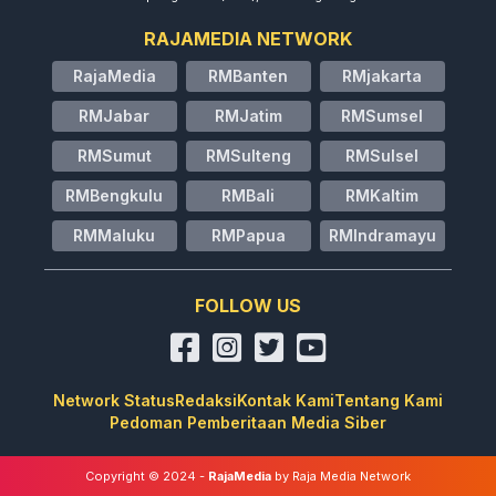
RAJAMEDIA NETWORK
RajaMedia
RMBanten
RMjakarta
RMJabar
RMJatim
RMSumsel
RMSumut
RMSulteng
RMSulsel
RMBengkulu
RMBali
RMKaltim
RMMaluku
RMPapua
RMIndramayu
FOLLOW US
Network Status
Redaksi
Kontak Kami
Tentang Kami
Pedoman Pemberitaan Media Siber
Copyright © 2024 -
RajaMedia
by Raja Media Network