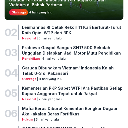
Vietnam di Babak Pertama
Olahraga
4 hari yang lalu
Lemhannas RI Cetak Rekor! 11 Kali Berturut-Turut
02
Raih Opini WTP dari BPK
Nasional
| 3 hari yang lalu
Prabowo Gaspol Bangun SNT! 500 Sekolah
03
Unggulan Disiapkan Jadi Motor Mutu Pendidikan
Pendidikan
| 6 hari yang lalu
Garuda Dibungkam Vietnam! Indonesia Kalah
04
Telak 0-3 di Pakansari
Olahraga
| 4 hari yang lalu
Kementerian PKP Sabet WTP! Ara Pastikan Setiap
05
Rupiah Anggaran Tepat untuk Rakyat
Nasional
| 2 hari yang lalu
Mafia Beras Diburu! Kementan Bongkar Dugaan
06
Akal-akalan Beras Fortifikasi
Hukum
| 5 hari yang lalu