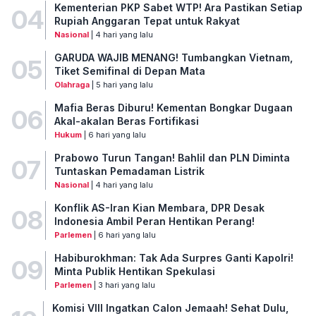
Kementerian PKP Sabet WTP! Ara Pastikan Setiap
04
Rupiah Anggaran Tepat untuk Rakyat
Nasional
| 4 hari yang lalu
GARUDA WAJIB MENANG! Tumbangkan Vietnam,
05
Tiket Semifinal di Depan Mata
Olahraga
| 5 hari yang lalu
Mafia Beras Diburu! Kementan Bongkar Dugaan
06
Akal-akalan Beras Fortifikasi
Hukum
| 6 hari yang lalu
Prabowo Turun Tangan! Bahlil dan PLN Diminta
07
Tuntaskan Pemadaman Listrik
Nasional
| 4 hari yang lalu
Konflik AS-Iran Kian Membara, DPR Desak
08
Indonesia Ambil Peran Hentikan Perang!
Parlemen
| 6 hari yang lalu
Habiburokhman: Tak Ada Surpres Ganti Kapolri!
09
Minta Publik Hentikan Spekulasi
Parlemen
| 3 hari yang lalu
Komisi VIII Ingatkan Calon Jemaah! Sehat Dulu,