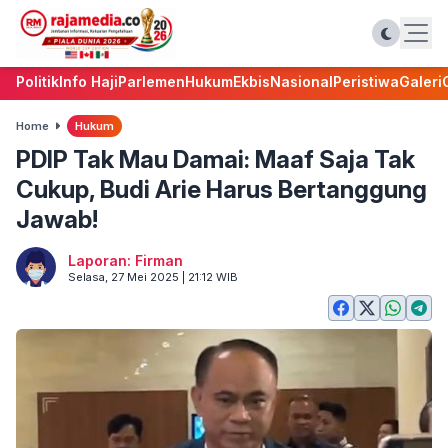
Politik
Info Haji
Parlemen
Hukum
Ekbis
Nasional
Peristiwa
Galeri
Home
Hukum
PDIP Tak Mau Damai: Maaf Saja Tak
Cukup, Budi Arie Harus Bertanggung
Jawab!
Laporan: Firman
Selasa, 27 Mei 2025 | 21:12 WIB