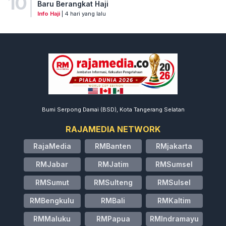
10
Baru Berangkat Haji
Info Haji
| 4 hari yang lalu
Bumi Serpong Damai (BSD), Kota Tangerang Selatan
RAJAMEDIA NETWORK
RajaMedia
RMBanten
RMjakarta
RMJabar
RMJatim
RMSumsel
RMSumut
RMSulteng
RMSulsel
RMBengkulu
RMBali
RMKaltim
RMMaluku
RMPapua
RMIndramayu