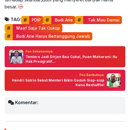
besar.
TAG:
PDIP
 Budi Arie
  Tak Mau Damai
 Maaf Saja Tak Cukup
 Budi Arie Harus Bertanggung Jawab
Pos Sebelumnya:
Tentara Jadi Dirjen Bea Cukai, Puan Maharani: Itu
Hak Preogratif...
Pos Berikutnya:
Hendri Satrio Sebut Menteri Bikin Gaduh Siap-siap
Kena Reshuffle!
Komentar: