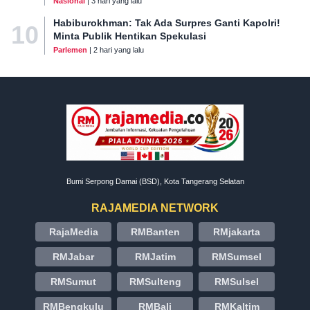
Nasional
| 3 hari yang lalu
Habiburokhman: Tak Ada Surpres Ganti Kapolri!
10
Minta Publik Hentikan Spekulasi
Parlemen
| 2 hari yang lalu
Bumi Serpong Damai (BSD), Kota Tangerang Selatan
RAJAMEDIA NETWORK
RajaMedia
RMBanten
RMjakarta
RMJabar
RMJatim
RMSumsel
RMSumut
RMSulteng
RMSulsel
RMBengkulu
RMBali
RMKaltim