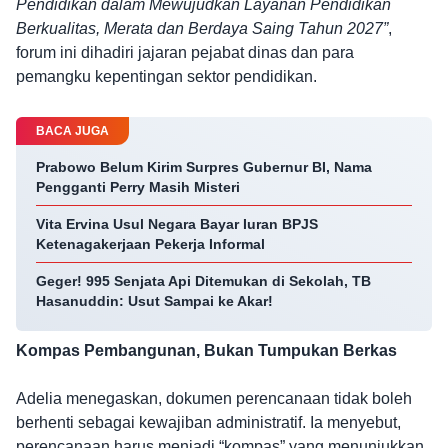
Pendidikan dalam Mewujudkan Layanan Pendidikan
Berkualitas, Merata dan Berdaya Saing Tahun 2027”
,
forum ini dihadiri jajaran pejabat dinas dan para
pemangku kepentingan sektor pendidikan.
BACA JUGA
Prabowo Belum Kirim Surpres Gubernur BI, Nama
Pengganti Perry Masih Misteri
Vita Ervina Usul Negara Bayar Iuran BPJS
Ketenagakerjaan Pekerja Informal
Geger! 995 Senjata Api Ditemukan di Sekolah, TB
Hasanuddin: Usut Sampai ke Akar!
Kompas Pembangunan, Bukan Tumpukan Berkas
Adelia menegaskan, dokumen perencanaan tidak boleh
berhenti sebagai kewajiban administratif. Ia menyebut,
perencanaan harus menjadi “kompas” yang menunjukkan