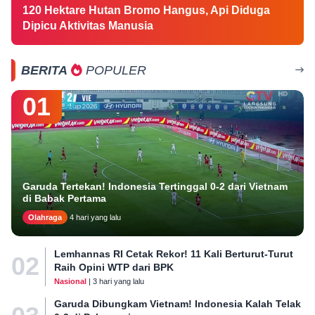
120 Hektare Hutan Bromo Hangus, Api Diduga
Dipicu Aktivitas Manusia
BERITA
POPULER
01
Garuda Tertekan! Indonesia Tertinggal 0-2 dari Vietnam
di Babak Pertama
Olahraga
4 hari yang lalu
Lemhannas RI Cetak Rekor! 11 Kali Berturut-Turut
02
Raih Opini WTP dari BPK
Nasional
| 3 hari yang lalu
Garuda Dibungkam Vietnam! Indonesia Kalah Telak