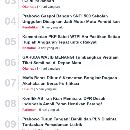
03
0-3 di Pakansari
Olahraga
| 4 hari yang lalu
Prabowo Gaspol Bangun SNT! 500 Sekolah
04
Unggulan Disiapkan Jadi Motor Mutu Pendidikan
Pendidikan
| 6 hari yang lalu
Kementerian PKP Sabet WTP! Ara Pastikan Setiap
05
Rupiah Anggaran Tepat untuk Rakyat
Nasional
| 3 hari yang lalu
GARUDA WAJIB MENANG! Tumbangkan Vietnam,
06
Tiket Semifinal di Depan Mata
Olahraga
| 4 hari yang lalu
Mafia Beras Diburu! Kementan Bongkar Dugaan
07
Akal-akalan Beras Fortifikasi
Hukum
| 5 hari yang lalu
Konflik AS-Iran Kian Membara, DPR Desak
08
Indonesia Ambil Peran Hentikan Perang!
Parlemen
| 5 hari yang lalu
Prabowo Turun Tangan! Bahlil dan PLN Diminta
09
Tuntaskan Pemadaman Listrik