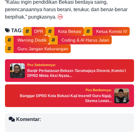
“Kalau ingin pendidikan Bekasi berdaya saing,
perencanaannya harus berani, terukur, dan benar-benar
berpihak,” pungkasnya.
TAG:
DPR
 Kota Bekasi
 Ketua Komisi IV
 Warning Disdik
 Coding & AI Harus Jalan
 Guru Jangan Kekurangan
Pos Sebelumnya:
Banjir Perbatasan Bekasi–Tarumajaya Disorot, Komisi I
DPRD Minta Aksi Nyata...
Pos Berikutnya:
Banggar DPRD Kota Bekasi Kaji Insentif Guru Ngaji,
Skema Lewat...
Komentar: