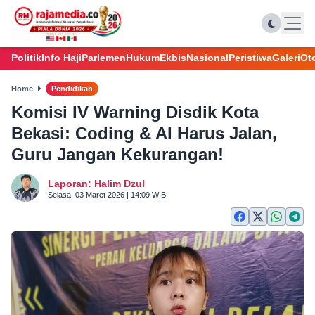
Politik
Info Haji
Parlemen
Hukum
Ekbis
Nasional
Peristiwa
Galeri
Ot
Home
Pendidikan
Komisi IV Warning Disdik Kota
Bekasi: Coding & AI Harus Jalan,
Guru Jangan Kekurangan!
Laporan: Halim Dzul
Selasa, 03 Maret 2026 | 14:09 WIB