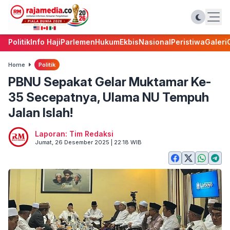
Politik
Info Haji
Parlemen
Hukum
Ekbis
Nasional
Peristiwa
Galeri
Home
Politik
PBNU Sepakat Gelar Muktamar Ke-
35 Secepatnya, Ulama NU Tempuh
Jalan Islah!
Laporan: Tim Redaksi
Jumat, 26 Desember 2025 | 22:18 WIB