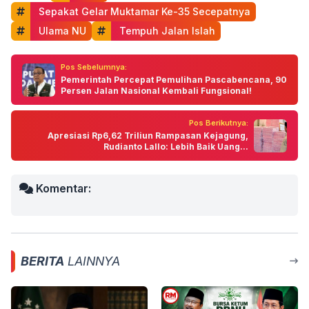
 Sepakat Gelar Muktamar Ke-35 Secepatnya
 Ulama NU
 Tempuh Jalan Islah
Pos Sebelumnya:
Pemerintah Percepat Pemulihan Pascabencana, 90
Persen Jalan Nasional Kembali Fungsional!
Pos Berikutnya:
Apresiasi Rp6,62 Triliun Rampasan Kejagung,
Rudianto Lallo: Lebih Baik Uang...
Komentar:
BERITA
LAINNYA