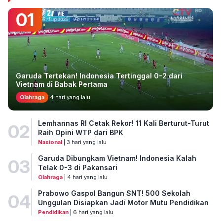
01
Garuda Tertekan! Indonesia Tertinggal 0-2 dari
Vietnam di Babak Pertama
Olahraga
4 hari yang lalu
Lemhannas RI Cetak Rekor! 11 Kali Berturut-Turut
02
Raih Opini WTP dari BPK
Nasional
| 3 hari yang lalu
Garuda Dibungkam Vietnam! Indonesia Kalah
03
Telak 0-3 di Pakansari
Olahraga
| 4 hari yang lalu
Prabowo Gaspol Bangun SNT! 500 Sekolah
04
Unggulan Disiapkan Jadi Motor Mutu Pendidikan
Pendidikan
| 6 hari yang lalu