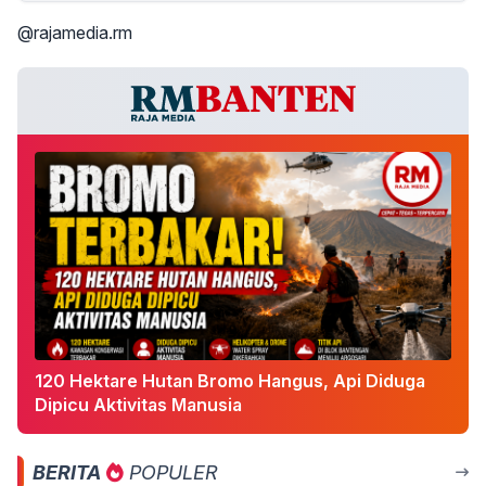
@rajamedia.rm
120 Hektare Hutan Bromo Hangus, Api Diduga
Dipicu Aktivitas Manusia
BERITA
POPULER