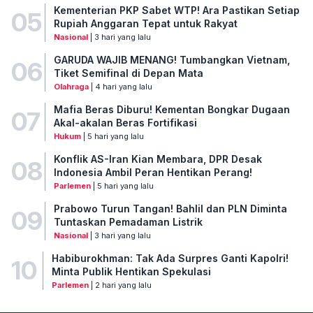
Kementerian PKP Sabet WTP! Ara Pastikan Setiap
05
Rupiah Anggaran Tepat untuk Rakyat
Nasional
| 3 hari yang lalu
GARUDA WAJIB MENANG! Tumbangkan Vietnam,
06
Tiket Semifinal di Depan Mata
Olahraga
| 4 hari yang lalu
Mafia Beras Diburu! Kementan Bongkar Dugaan
07
Akal-akalan Beras Fortifikasi
Hukum
| 5 hari yang lalu
Konflik AS-Iran Kian Membara, DPR Desak
08
Indonesia Ambil Peran Hentikan Perang!
Parlemen
| 5 hari yang lalu
Prabowo Turun Tangan! Bahlil dan PLN Diminta
09
Tuntaskan Pemadaman Listrik
Nasional
| 3 hari yang lalu
Habiburokhman: Tak Ada Surpres Ganti Kapolri!
10
Minta Publik Hentikan Spekulasi
Parlemen
| 2 hari yang lalu