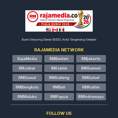
Bumi Serpong Damai (BSD), Kota Tangerang Selatan
RAJAMEDIA NETWORK
RajaMedia
RMBanten
RMjakarta
RMJabar
RMJatim
RMSumsel
RMSumut
RMSulteng
RMSulsel
RMBengkulu
RMBali
RMKaltim
RMMaluku
RMPapua
RMIndramayu
FOLLOW US