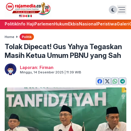
Politik
Info Haji
Parlemen
Hukum
Ekbis
Nasional
Peristiwa
Galeri
Home
Politik
Tolak Dipecat! Gus Yahya Tegaskan
Masih Ketua Umum PBNU yang Sah
Laporan: Firman
Minggu, 14 Desember 2025 | 11:39 WIB