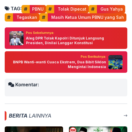
TAG:
PBNU
 Tolak Dipecat
 Gus Yahya
 Tegaskan
 Masih Ketua Umum PBNU yang Sah
Pos Sebelumnya:
Aleg DPR Tolak Kapolri Ditunjuk Langsung
Presiden, Dinilai Langgar Konstitusi
Pos Berikutnya:
BNPB Wanti-wanti Cuaca Ekstrem, Dua Bibit Siklon
Mengintai Indonesia
Komentar:
BERITA
LAINNYA