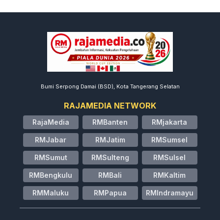
Bumi Serpong Damai (BSD), Kota Tangerang Selatan
RAJAMEDIA NETWORK
RajaMedia
RMBanten
RMjakarta
RMJabar
RMJatim
RMSumsel
RMSumut
RMSulteng
RMSulsel
RMBengkulu
RMBali
RMKaltim
RMMaluku
RMPapua
RMIndramayu