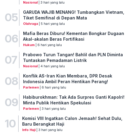
Nasional
| 3 hari yang lalu
GARUDA WAJIB MENANG! Tumbangkan Vietnam,
05
Tiket Semifinal di Depan Mata
Olahraga
| 5 hari yang lalu
Mafia Beras Diburu! Kementan Bongkar Dugaan
06
Akal-akalan Beras Fortifikasi
Hukum
| 6 hari yang lalu
Prabowo Turun Tangan! Bahlil dan PLN Diminta
07
Tuntaskan Pemadaman Listrik
Nasional
| 4 hari yang lalu
Konflik AS-Iran Kian Membara, DPR Desak
08
Indonesia Ambil Peran Hentikan Perang!
Parlemen
| 6 hari yang lalu
Habiburokhman: Tak Ada Surpres Ganti Kapolri!
09
Minta Publik Hentikan Spekulasi
Parlemen
| 3 hari yang lalu
Komisi VIII Ingatkan Calon Jemaah! Sehat Dulu,
10
Baru Berangkat Haji
Info Haji
| 3 hari yang lalu