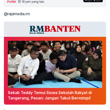
Politik
19 jam yang lalu
@rajamedia.rm
Sekab Teddy Temui Siswa Sekolah Rakyat di
Tangerang, Pesan: Jangan Takut Bermimpi!