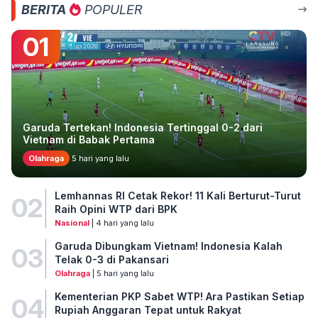
BERITA
POPULER
01
Garuda Tertekan! Indonesia Tertinggal 0-2 dari
Vietnam di Babak Pertama
Olahraga
5 hari yang lalu
Lemhannas RI Cetak Rekor! 11 Kali Berturut-Turut
02
Raih Opini WTP dari BPK
Nasional
| 4 hari yang lalu
Garuda Dibungkam Vietnam! Indonesia Kalah
03
Telak 0-3 di Pakansari
Olahraga
| 5 hari yang lalu
Kementerian PKP Sabet WTP! Ara Pastikan Setiap
04
Rupiah Anggaran Tepat untuk Rakyat