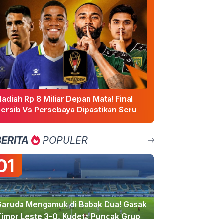
adiah Rp 8 Miliar Depan Mata! Final
Persib Vs Persebaya Dipastikan Seru
BERITA
POPULER
01
Garuda Mengamuk di Babak Dua! Gasak
Timor Leste 3-0, Kudeta Puncak Grup