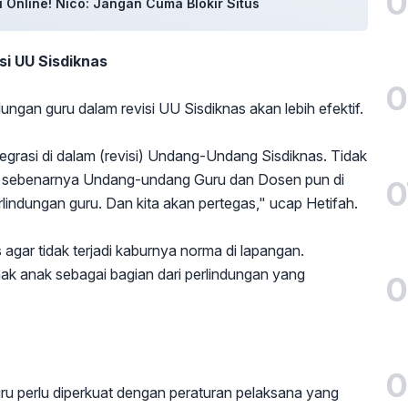
0
i Online! Nico: Jangan Cuma Blokir Situs
si UU Sisdiknas
0
ngan guru dalam revisi UU Sisdiknas akan lebih efektif.
integrasi di dalam (revisi) Undang-Undang Sisdiknas. Tidak
na sebenarnya Undang-undang Guru dan Dosen pun di
0
indungan guru. Dan kita akan pertegas," ucap Hetifah.
s agar tidak terjadi kaburnya norma di lapangan.
hak anak sebagai bagian dari perlindungan yang
0
0
ru perlu diperkuat dengan peraturan pelaksana yang