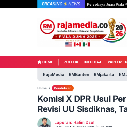
BREAKING
NEWS
Persebaya Juara Piala 
HOME
POLITIK
INFO HAJI
PARLEME
RajaMedia
RMBanten
RMjakarta
RMJ
Home
Pendidikan
Komisi X DPR Usul Per
Revisi UU Sisdiknas, T
Laporan: Halim Dzul
Sabtu, 22 November 2025 | 17:25 WIB