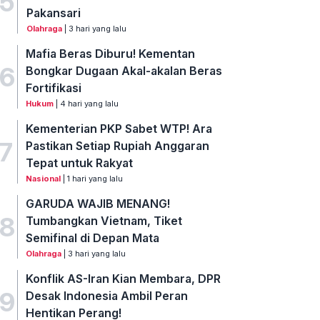
5
Pakansari
Olahraga
| 3 hari yang lalu
Mafia Beras Diburu! Kementan
6
Bongkar Dugaan Akal-akalan Beras
Fortifikasi
Hukum
| 4 hari yang lalu
Kementerian PKP Sabet WTP! Ara
7
Pastikan Setiap Rupiah Anggaran
Tepat untuk Rakyat
Nasional
| 1 hari yang lalu
GARUDA WAJIB MENANG!
8
Tumbangkan Vietnam, Tiket
Semifinal di Depan Mata
Olahraga
| 3 hari yang lalu
Konflik AS-Iran Kian Membara, DPR
9
Desak Indonesia Ambil Peran
Hentikan Perang!