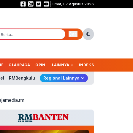
Jumat, 07 Agustus 2026
Saling Balas Gol! Persib vs Persebaya Masih Sama Kuat 1-1 di Babak Pert
Cari
IF
OLAHRAGA
OPINI
LAINNYA
INDEKS
el
RMBengkulu
Regional Lainnya
ajamedia.rm