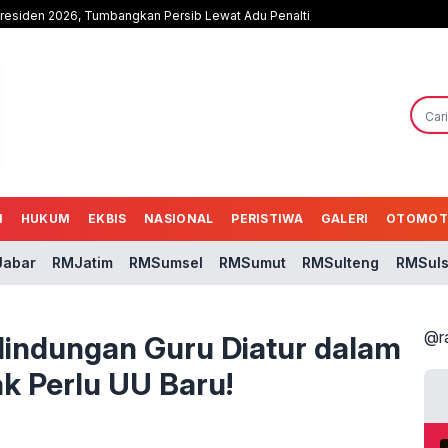
Presiden 2026, Tumbangkan Persib Lewat Adu Penalti
N
HUKUM
EKBIS
NASIONAL
PERISTIWA
GALERI
OTOMOT
abar
RMJatim
RMSumsel
RMSumut
RMSulteng
RMSuls
@r
lindungan Guru Diatur dalam
ak Perlu UU Baru!