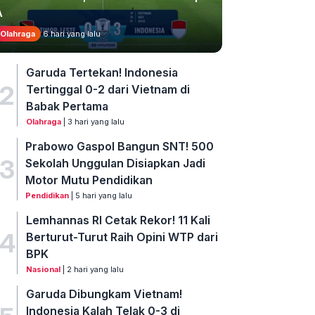
A
Olahraga
6 hari yang lalu
Garuda Tertekan! Indonesia
2
Tertinggal 0-2 dari Vietnam di
Babak Pertama
Olahraga
| 3 hari yang lalu
Prabowo Gaspol Bangun SNT! 500
3
Sekolah Unggulan Disiapkan Jadi
Motor Mutu Pendidikan
Pendidikan
| 5 hari yang lalu
Lemhannas RI Cetak Rekor! 11 Kali
4
Berturut-Turut Raih Opini WTP dari
BPK
Nasional
| 2 hari yang lalu
Garuda Dibungkam Vietnam!
Indonesia Kalah Telak 0-3 di