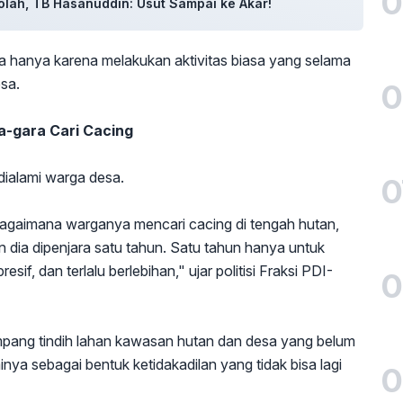
0
olah, TB Hasanuddin: Usut Sampai ke Akar!
a hanya karena melakukan aktivitas biasa yang selama
sa.
0
a-gara Cari Cacing
dialami warga desa.
0
 bagaimana warganya mencari cacing di tengah hutan,
n dia dipenjara satu tahun. Satu tahun hanya untuk
esif, dan terlalu berlebihan," ujar politisi Fraksi PDI-
0
mpang tindih lahan kawasan hutan dan desa yang belum
lainya sebagai bentuk ketidakadilan yang tidak bisa lagi
0