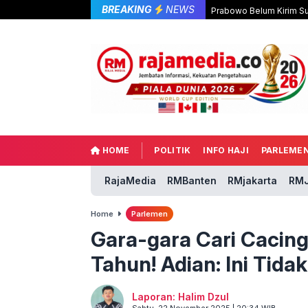
BREAKING
NEWS
Prabowo Belum Kirim Su
HOME
POLITIK
INFO HAJI
PARLEME
RajaMedia
RMBanten
RMjakarta
RMJ
Home
Parlemen
Gara-gara Cari Cacing
Tahun! Adian: Ini Tidak
Laporan: Halim Dzul
Sabtu, 22 November 2025 | 20:34 WIB