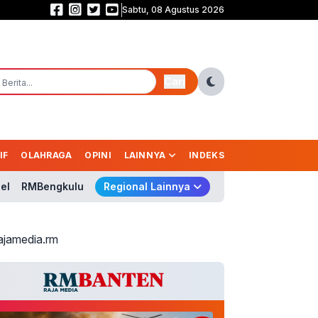
Sabtu, 08 Agustus 2026
Bromo Terbakar! 120 Hektare Hutan Hangus, Api Diduga Dipicu Aktivitas M
Cari
IF
OLAHRAGA
OPINI
LAINNYA
INDEKS
el
RMBengkulu
Regional Lainnya
ajamedia.rm