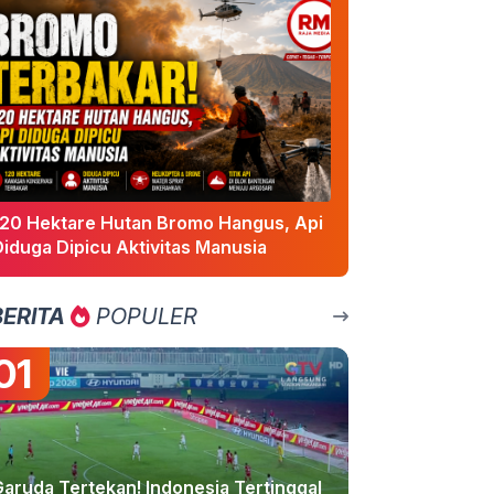
120 Hektare Hutan Bromo Hangus, Api
Diduga Dipicu Aktivitas Manusia
BERITA
POPULER
01
Garuda Tertekan! Indonesia Tertinggal