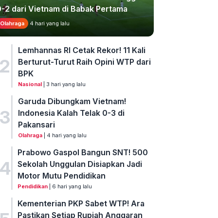
0-2 dari Vietnam di Babak Pertama
Olahraga
4 hari yang lalu
Lemhannas RI Cetak Rekor! 11 Kali
2
Berturut-Turut Raih Opini WTP dari
BPK
Nasional
| 3 hari yang lalu
Garuda Dibungkam Vietnam!
3
Indonesia Kalah Telak 0-3 di
Pakansari
Olahraga
| 4 hari yang lalu
Prabowo Gaspol Bangun SNT! 500
4
Sekolah Unggulan Disiapkan Jadi
Motor Mutu Pendidikan
Pendidikan
| 6 hari yang lalu
Kementerian PKP Sabet WTP! Ara
Pastikan Setiap Rupiah Anggaran