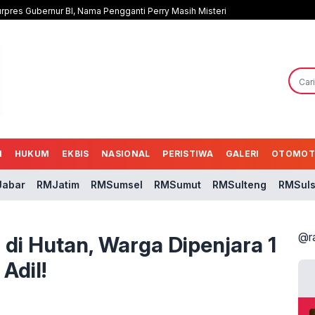
rpres Gubernur BI, Nama Pengganti Perry Masih Misteri
N
HUKUM
EKBIS
NASIONAL
PERISTIWA
GALERI
OTOMOT
abar
RMJatim
RMSumsel
RMSumut
RMSulteng
RMSuls
@r
 di Hutan, Warga Dipenjara 1
 Adil!