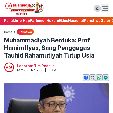
Politik
Info Haji
Parlemen
Hukum
Ekbis
Nasional
Peristiwa
Galeri
Home
Peristiwa
Muhammadiyah Berduka: Prof
Hamim Ilyas, Sang Penggagas
Tauhid Rahamutiyah Tutup Usia
Laporan: Tim Redaksi
Sabtu, 23 Mei 2026 | 11:03 WIB