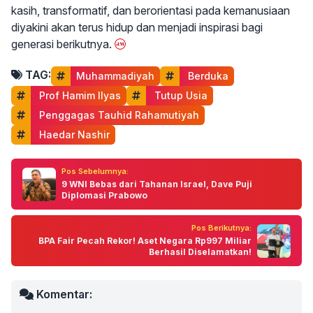
kasih, transformatif, dan berorientasi pada kemanusiaan
diyakini akan terus hidup dan menjadi inspirasi bagi
generasi berikutnya.
TAG:
Muhammadiyah
 Berduka
 Prof Hamim Ilyas
 Tutup Usia
 Penggagas Tauhid Rahamutiyah
 Haedar Nashir
Pos Sebelumnya:
9 WNI Bebas dari Tahanan Israel, Dave Puji
Diplomasi Prabowo
Pos Berikutnya:
BPA Fair Pecah Rekor! Aset Negara Rp997 Miliar
Berhasil Diselamatkan!
Komentar: