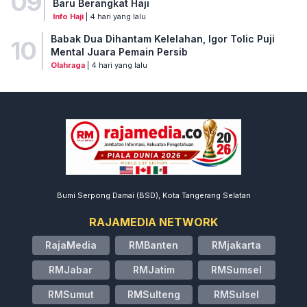
09
Baru Berangkat Haji
Info Haji
| 4 hari yang lalu
Babak Dua Dihantam Kelelahan, Igor Tolic Puji
10
Mental Juara Pemain Persib
Olahraga
| 4 hari yang lalu
Bumi Serpong Damai (BSD), Kota Tangerang Selatan
RAJAMEDIA NETWORK
RajaMedia
RMBanten
RMjakarta
RMJabar
RMJatim
RMSumsel
RMSumut
RMSulteng
RMSulsel