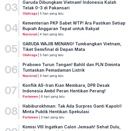
Garuda Dibungkam Vietnam! Indonesia Kalah
03
Telak 0-3 di Pakansari
Olahraga
| 5 hari yang lalu
Kementerian PKP Sabet WTP! Ara Pastikan Setiap
04
Rupiah Anggaran Tepat untuk Rakyat
Nasional
| 4 hari yang lalu
GARUDA WAJIB MENANG! Tumbangkan Vietnam,
05
Tiket Semifinal di Depan Mata
Olahraga
| 5 hari yang lalu
Prabowo Turun Tangan! Bahlil dan PLN Diminta
06
Tuntaskan Pemadaman Listrik
Nasional
| 4 hari yang lalu
Konflik AS-Iran Kian Membara, DPR Desak
07
Indonesia Ambil Peran Hentikan Perang!
Parlemen
| 6 hari yang lalu
Habiburokhman: Tak Ada Surpres Ganti Kapolri!
08
Minta Publik Hentikan Spekulasi
Parlemen
| 3 hari yang lalu
Komisi VIII Ingatkan Calon Jemaah! Sehat Dulu,