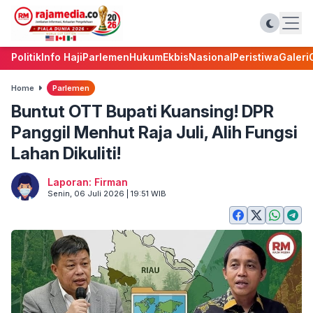
Politik
Info Haji
Parlemen
Hukum
Ekbis
Nasional
Peristiwa
Galeri
Home
Parlemen
Buntut OTT Bupati Kuansing! DPR
Panggil Menhut Raja Juli, Alih Fungsi
Lahan Dikuliti!
Laporan: Firman
Senin, 06 Juli 2026 | 19:51 WIB