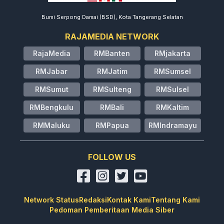
Bumi Serpong Damai (BSD), Kota Tangerang Selatan
RAJAMEDIA NETWORK
RajaMedia
RMBanten
RMjakarta
RMJabar
RMJatim
RMSumsel
RMSumut
RMSulteng
RMSulsel
RMBengkulu
RMBali
RMKaltim
RMMaluku
RMPapua
RMIndramayu
FOLLOW US
Network Status
Redaksi
Kontak Kami
Tentang Kami
Pedoman Pemberitaan Media Siber