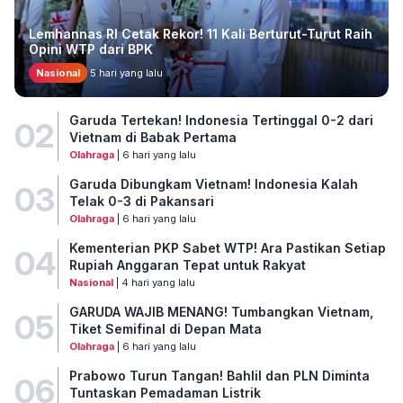
Lemhannas RI Cetak Rekor! 11 Kali Berturut-Turut Raih
Opini WTP dari BPK
Nasional
5 hari yang lalu
Garuda Tertekan! Indonesia Tertinggal 0-2 dari
02
Vietnam di Babak Pertama
Olahraga
| 6 hari yang lalu
Garuda Dibungkam Vietnam! Indonesia Kalah
03
Telak 0-3 di Pakansari
Olahraga
| 6 hari yang lalu
Kementerian PKP Sabet WTP! Ara Pastikan Setiap
04
Rupiah Anggaran Tepat untuk Rakyat
Nasional
| 4 hari yang lalu
GARUDA WAJIB MENANG! Tumbangkan Vietnam,
05
Tiket Semifinal di Depan Mata
Olahraga
| 6 hari yang lalu
Prabowo Turun Tangan! Bahlil dan PLN Diminta
06
Tuntaskan Pemadaman Listrik