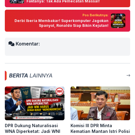
Faktanya: Tak Ada Pemecatan Massal!
Pos Berikutnya:
Derbi Iberia Membakar! Superkomputer Jagokan
Spanyol, Ronaldo Siap Bikin Kejutan!
Komentar:
BERITA
LAINNYA
DPR Dukung Naturalisasi
Komisi III DPR Minta
WNA Diperketat: Jadi WNI
Kematian Mantan Istri Polisi