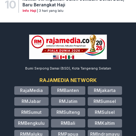
10
Baru Berangkat Haji
Info Haji
| 3 hari yang lalu
Bumi Serpong Damai (BSD), Kota Tangerang Selatan
RAJAMEDIA NETWORK
RajaMedia
RMBanten
RMjakarta
RMJabar
RMJatim
RMSumsel
RMSumut
RMSulteng
RMSulsel
RMBengkulu
RMBali
RMKaltim
RMMaluku
RMPapua
RMIndramayu