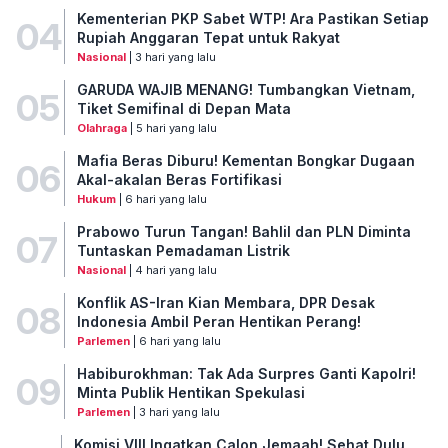
Kementerian PKP Sabet WTP! Ara Pastikan Setiap
04
Rupiah Anggaran Tepat untuk Rakyat
Nasional
| 3 hari yang lalu
GARUDA WAJIB MENANG! Tumbangkan Vietnam,
05
Tiket Semifinal di Depan Mata
Olahraga
| 5 hari yang lalu
Mafia Beras Diburu! Kementan Bongkar Dugaan
06
Akal-akalan Beras Fortifikasi
Hukum
| 6 hari yang lalu
Prabowo Turun Tangan! Bahlil dan PLN Diminta
07
Tuntaskan Pemadaman Listrik
Nasional
| 4 hari yang lalu
Konflik AS-Iran Kian Membara, DPR Desak
08
Indonesia Ambil Peran Hentikan Perang!
Parlemen
| 6 hari yang lalu
Habiburokhman: Tak Ada Surpres Ganti Kapolri!
09
Minta Publik Hentikan Spekulasi
Parlemen
| 3 hari yang lalu
Komisi VIII Ingatkan Calon Jemaah! Sehat Dulu,