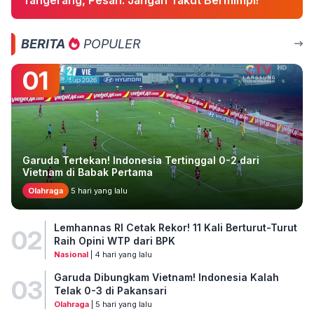
Tangerang, Pesan: Jangan Takut Bermimpi!
BERITA
POPULER
01
Garuda Tertekan! Indonesia Tertinggal 0-2 dari
Vietnam di Babak Pertama
Olahraga
5 hari yang lalu
Lemhannas RI Cetak Rekor! 11 Kali Berturut-Turut
02
Raih Opini WTP dari BPK
Nasional
| 4 hari yang lalu
Garuda Dibungkam Vietnam! Indonesia Kalah
03
Telak 0-3 di Pakansari
Olahraga
| 5 hari yang lalu