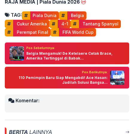
RAJA MEDIA | Piala Dunia 2026
TAG:
Piala Dunia
 Belgia
 Cukur Amerika
 4-1
 Tantang Spanyol
 Perempat Final
 FIFA World Cup
Pos Sebelumnya:
Belgia Mengamuk! De Ketelaere Cetak Brace,
Amerika Tertinggal di Babak...
Pos Berikutnya:
110 Pemimpin Baru Siap Mengabdi! Ace Hasan:
Jadilah Solusi Bangsa...
Komentar:
BERITA
LAINNYA