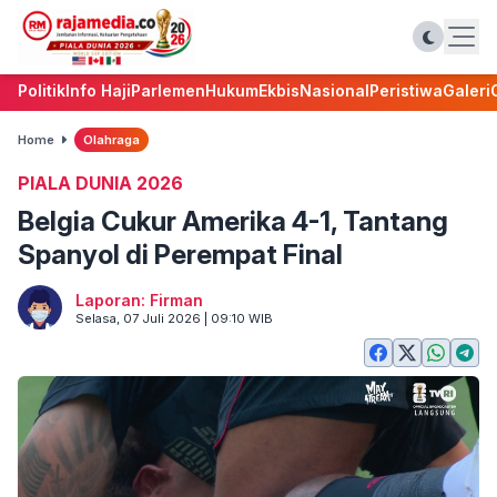
Politik
Info Haji
Parlemen
Hukum
Ekbis
Nasional
Peristiwa
Galeri
Home
Olahraga
PIALA DUNIA 2026
Belgia Cukur Amerika 4-1, Tantang
Spanyol di Perempat Final
Laporan: Firman
Selasa, 07 Juli 2026 | 09:10 WIB