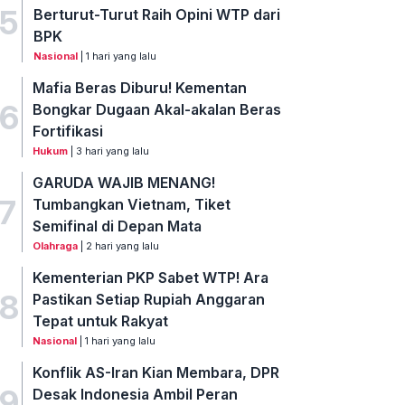
5
Berturut-Turut Raih Opini WTP dari
BPK
Nasional
| 1 hari yang lalu
Mafia Beras Diburu! Kementan
6
Bongkar Dugaan Akal-akalan Beras
Fortifikasi
Hukum
| 3 hari yang lalu
GARUDA WAJIB MENANG!
7
Tumbangkan Vietnam, Tiket
Semifinal di Depan Mata
Olahraga
| 2 hari yang lalu
Kementerian PKP Sabet WTP! Ara
8
Pastikan Setiap Rupiah Anggaran
Tepat untuk Rakyat
Nasional
| 1 hari yang lalu
Konflik AS-Iran Kian Membara, DPR
9
Desak Indonesia Ambil Peran