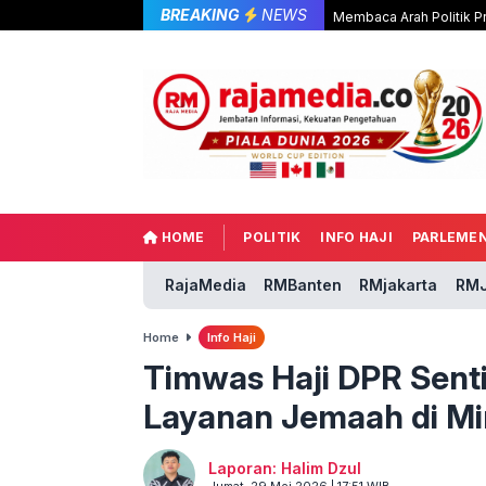
BREAKING
NEWS
Membaca Arah Politik P
HOME
POLITIK
INFO HAJI
PARLEME
RajaMedia
RMBanten
RMjakarta
RMJ
Home
Info Haji
Timwas Haji DPR Senti
Layanan Jemaah di M
Laporan: Halim Dzul
Jumat, 29 Mei 2026 | 17:51 WIB