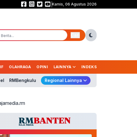
Kamis, 06 Agustus 2026
Komisi I DPR Desak Putus Aliran Dana Judi Online! Nico: Jangan Cuma Bloki
Cari
IF
OLAHRAGA
OPINI
LAINNYA
INDEKS
el
RMBengkulu
Regional Lainnya
ajamedia.rm