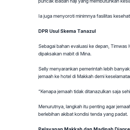
puncak ibadah haji yang membutuhkan kesi
Ia juga menyoroti minimnya fasilitas keseh
DPR Usul Skema Tanazul
Sebagai bahan evaluasi ke depan, Timwas Ha
dipaksakan mabit di Mina.
Selly menyarankan pemerintah lebih banya
jemaah ke hotel di Makkah demi keselamata
“Kenapa jemaah tidak ditanazulkan saja sehi
Menurutnya, langkah itu penting agar jemaa
berlebihan akibat kondisi tenda yang padat.
Pelayanan Makkah dan Madinah Diapre