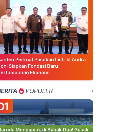
Banten Perkuat Pasokan Listrik! Andra
Soni Siapkan Fondasi Baru
Pertumbuhan Ekonomi
BERITA
POPULER
01
Garuda Mengamuk di Babak Dua! Gasak