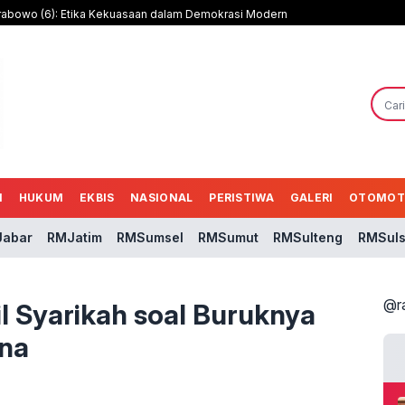
rabowo (6): Etika Kekuasaan dalam Demokrasi Modern
N
HUKUM
EKBIS
NASIONAL
PERISTIWA
GALERI
OTOMOT
abar
RMJatim
RMSumsel
RMSumut
RMSulteng
RMSuls
@r
l Syarikah soal Buruknya
ina