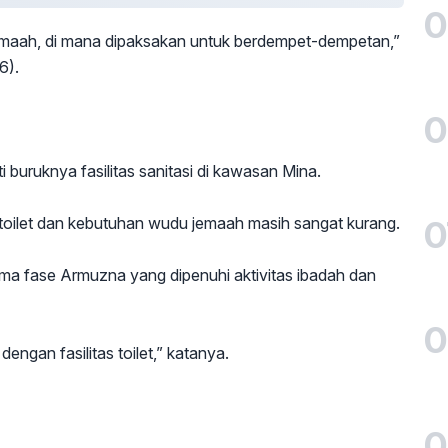
0
emaah, di mana dipaksakan untuk berdempet-dempetan,”
6).
0
buruknya fasilitas sanitasi di kawasan Mina.
0
k toilet dan kebutuhan wudu jemaah masih sangat kurang.
lama fase Armuzna yang dipenuhi aktivitas ibadah dan
0
gan fasilitas toilet,” katanya.
0