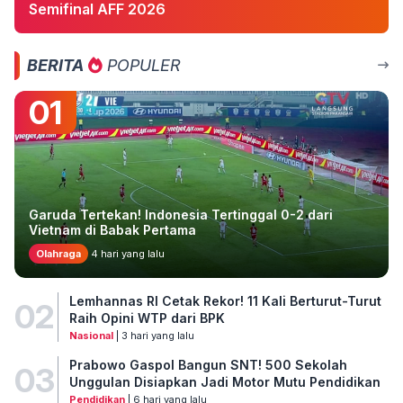
Semifinal AFF 2026
BERITA
POPULER
01
Garuda Tertekan! Indonesia Tertinggal 0-2 dari
Vietnam di Babak Pertama
Olahraga
4 hari yang lalu
Lemhannas RI Cetak Rekor! 11 Kali Berturut-Turut
02
Raih Opini WTP dari BPK
Nasional
| 3 hari yang lalu
Prabowo Gaspol Bangun SNT! 500 Sekolah
03
Unggulan Disiapkan Jadi Motor Mutu Pendidikan
Pendidikan
| 6 hari yang lalu