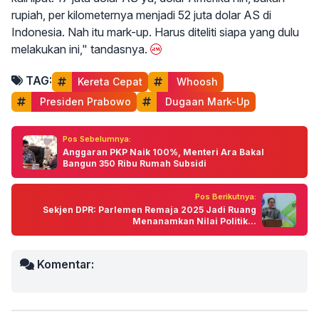
rupiah, per kilometernya menjadi 52 juta dolar AS di
Indonesia. Nah itu mark-up. Harus diteliti siapa yang dulu
melakukan ini," tandasnya.
TAG:
Kereta Cepat
 Whoosh
 Presiden Prabowo
 Dugaan Mark-Up
Pos Sebelumnya:
Anggaran PKP Naik 100%, Menteri Ara Bakal
Bangun 350 Ribu Rumah Subsidi
Pos Berikutnya:
Sekjen DPR: Parlemen Remaja 2025 Jadi Ruang
Menanamkan Nilai Politik...
Komentar: