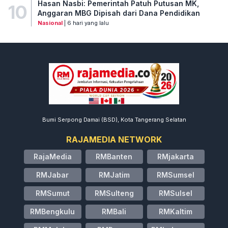
Hasan Nasbi: Pemerintah Patuh Putusan MK,
10
Anggaran MBG Dipisah dari Dana Pendidikan
Nasional
| 6 hari yang lalu
Bumi Serpong Damai (BSD), Kota Tangerang Selatan
RAJAMEDIA NETWORK
RajaMedia
RMBanten
RMjakarta
RMJabar
RMJatim
RMSumsel
RMSumut
RMSulteng
RMSulsel
RMBengkulu
RMBali
RMKaltim