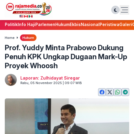
Politik
Info Haji
Parlemen
Hukum
Ekbis
Nasional
Peristiwa
Galeri
Home
Hukum
Prof. Yuddy Minta Prabowo Dukung
Penuh KPK Ungkap Dugaan Mark-Up
Proyek Whoosh
Laporan: Zulhidayat Siregar
Rabu, 05 November 2025 | 09:07 WIB