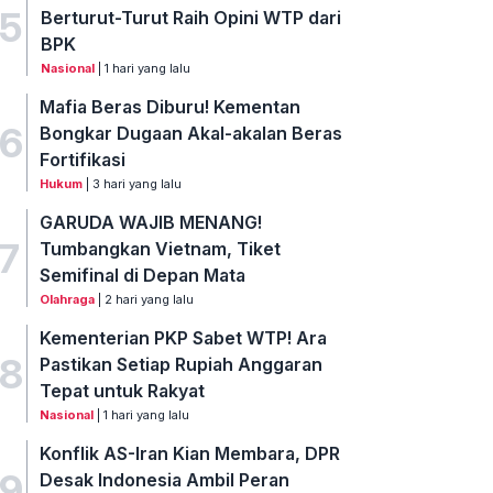
5
Berturut-Turut Raih Opini WTP dari
BPK
Nasional
| 1 hari yang lalu
Mafia Beras Diburu! Kementan
6
Bongkar Dugaan Akal-akalan Beras
Fortifikasi
Hukum
| 3 hari yang lalu
GARUDA WAJIB MENANG!
7
Tumbangkan Vietnam, Tiket
Semifinal di Depan Mata
Olahraga
| 2 hari yang lalu
Kementerian PKP Sabet WTP! Ara
8
Pastikan Setiap Rupiah Anggaran
Tepat untuk Rakyat
Nasional
| 1 hari yang lalu
Konflik AS-Iran Kian Membara, DPR
9
Desak Indonesia Ambil Peran