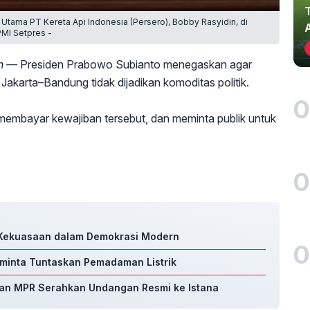
Utama PT Kereta Api Indonesia (Persero), Bobby Rasyidin, di
PMI Setpres -
sh —
Presiden Prabowo Subianto menegaskan agar
akarta–Bandung tidak dijadikan komoditas politik.
0
mbayar kewajiban tersebut, dan meminta publik untuk
0
a Kekuasaan dalam Demokrasi Modern
0
iminta Tuntaskan Pemadaman Listrik
nan MPR Serahkan Undangan Resmi ke Istana