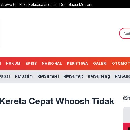
rabowo (6): Etika Kekuasaan dalam Demokrasi Modern
N
HUKUM
EKBIS
NASIONAL
PERISTIWA
GALERI
OTOMOT
abar
RMJatim
RMSumsel
RMSumut
RMSulteng
RMSuls
@r
Kereta Cepat Whoosh Tidak