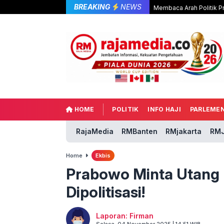
BREAKING
NEWS
Membaca Arah Politik P
HOME
POLITIK
INFO HAJI
PARLEME
RajaMedia
RMBanten
RMjakarta
RMJ
Home
Ekbis
Prabowo Minta Utang 
Dipolitisasi!
Laporan: Firman
Selasa, 04 November 2025 | 14:51 WIB