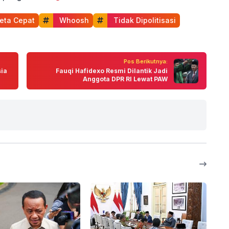
reta Cepat
 Whoosh
 Tidak Dipolitisasi
Pos Berikutnya:
sia
Fauqi Hafidexo Resmi Dilantik Jadi
Anggota DPR RI Lewat PAW