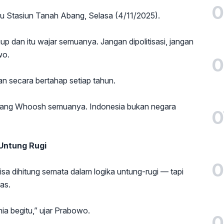
0
au Stasiun Tanah Abang, Selasa (4/11/2025).
p dan itu wajar semuanya. Jangan dipolitisasi, jangan
wo.
0
 secara bertahap setiap tahun.
utang Whoosh semuanya. Indonesia bukan negara
0
 Untung Rugi
0
bisa dihitung semata dalam logika untung-rugi — tapi
as.
nia begitu,” ujar Prabowo.
0