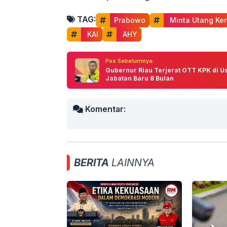
TAG:
Prabowo
 Minta Utang Ke
 KAI
 AHY
Pos Sebelumnya:
Gubernur Riau Terjerat OTT KPK di U
Jabatan Baru 8 Bulan
Komentar:
BERITA
LAINNYA