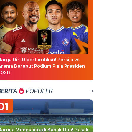
arga Diri Dipertaruhkan! Persija vs
Arema Berebut Podium Piala Presiden
2026
BERITA
POPULER
01
Garuda Mengamuk di Babak Dua! Gasak