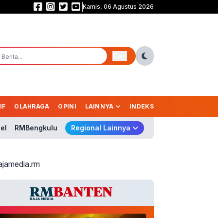
Kamis, 06 Agustus 2026
Komisi I DPR Desak Putus Aliran Dana Judi Online! Nico: Jangan Cuma Bloki
Cari
IF
OLAHRAGA
OPINI
LAINNYA
INDEKS
el
RMBengkulu
Regional Lainnya
ajamedia.rm