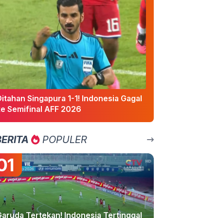
itahan Singapura 1-1! Indonesia Gagal
ke Semifinal AFF 2026
BERITA
POPULER
01
Garuda Tertekan! Indonesia Tertinggal