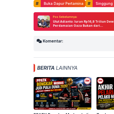
 Buka Dapur Pertamina
 Singgung
Pos Sebelumnya:
Utut Adianto: Iuran Rp16,8 Triliun De
Perdamaian Gaza Bukan dari...
Komentar:
BERITA
LAINNYA