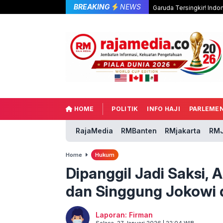
BREAKING
NEWS
Garuda Tersingkir! Indo
HOME
POLITIK
INFO HAJI
PARLEME
RajaMedia
RMBanten
RMjakarta
RMJ
Home
Hukum
Dipanggil Jadi Saksi,
dan Singgung Jokowi 
Laporan: Firman
Selasa, 27 Januari 2026 | 22:04 WIB