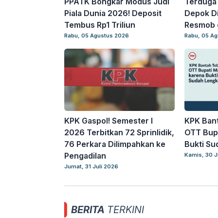
PPATK Bongkar Modus Judi
Terduga 
Piala Dunia 2026! Deposit
Depok Di
Tembus Rp1 Triliun
Resmob 
Rabu, 05 Agustus 2026
Rabu, 05 A
KPK Gaspol! Semester I
KPK Bant
2026 Terbitkan 72 Sprinlidik,
OTT Bupa
76 Perkara Dilimpahkan ke
Bukti Su
Pengadilan
Kamis, 30 J
Jumat, 31 Juli 2026
BERITA
TERKINI