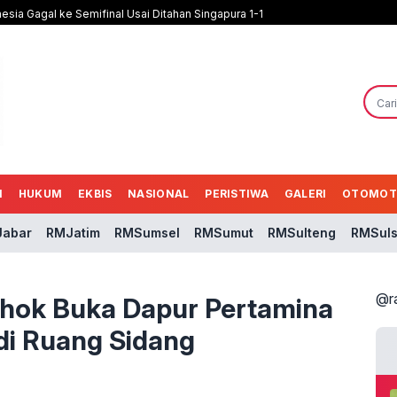
nesia Gagal ke Semifinal Usai Ditahan Singapura 1-1
N
HUKUM
EKBIS
NASIONAL
PERISTIWA
GALERI
OTOMOT
abar
RMJatim
RMSumsel
RMSumut
RMSulteng
RMSuls
@r
 Ahok Buka Dapur Pertamina
di Ruang Sidang