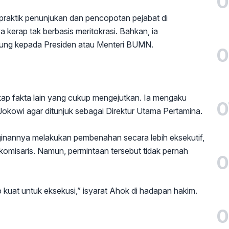
0
praktik penunjukan dan pencopotan pejabat di
 kerap tak berbasis meritokrasi. Bahkan, ia
sung kepada Presiden atau Menteri BUMN.
0
p fakta lain yang cukup mengejutkan. Ia mengaku
0
okowi agar ditunjuk sebagai Direktur Utama Pertamina.
nginannya melakukan pembenahan secara lebih eksekutif,
omisaris. Namun, permintaan tersebut tidak pernah
0
 kuat untuk eksekusi,” isyarat Ahok di hadapan hakim.
0