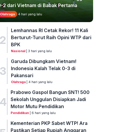
0-2 dari Vietnam di Babak Pertama
Olahraga
4 hari yang lalu
Lemhannas RI Cetak Rekor! 11 Kali
2
Berturut-Turut Raih Opini WTP dari
BPK
Nasional
| 3 hari yang lalu
Garuda Dibungkam Vietnam!
3
Indonesia Kalah Telak 0-3 di
Pakansari
Olahraga
| 4 hari yang lalu
Prabowo Gaspol Bangun SNT! 500
4
Sekolah Unggulan Disiapkan Jadi
Motor Mutu Pendidikan
Pendidikan
| 6 hari yang lalu
Kementerian PKP Sabet WTP! Ara
Pastikan Setiap Rupiah Anggaran