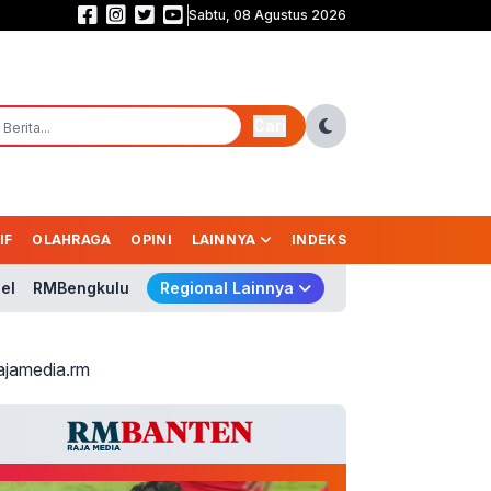
Sabtu, 08 Agustus 2026
Babak Pertama Garuda Masih Buntu! Indonesia Vs Singapura 0-0
Cari
IF
OLAHRAGA
OPINI
LAINNYA
INDEKS
el
RMBengkulu
Regional Lainnya
ajamedia.rm