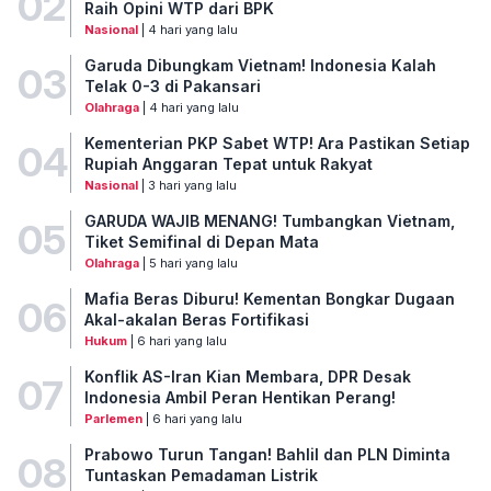
02
Raih Opini WTP dari BPK
Nasional
| 4 hari yang lalu
Garuda Dibungkam Vietnam! Indonesia Kalah
03
Telak 0-3 di Pakansari
Olahraga
| 4 hari yang lalu
Kementerian PKP Sabet WTP! Ara Pastikan Setiap
04
Rupiah Anggaran Tepat untuk Rakyat
Nasional
| 3 hari yang lalu
GARUDA WAJIB MENANG! Tumbangkan Vietnam,
05
Tiket Semifinal di Depan Mata
Olahraga
| 5 hari yang lalu
Mafia Beras Diburu! Kementan Bongkar Dugaan
06
Akal-akalan Beras Fortifikasi
Hukum
| 6 hari yang lalu
Konflik AS-Iran Kian Membara, DPR Desak
07
Indonesia Ambil Peran Hentikan Perang!
Parlemen
| 6 hari yang lalu
Prabowo Turun Tangan! Bahlil dan PLN Diminta
08
Tuntaskan Pemadaman Listrik