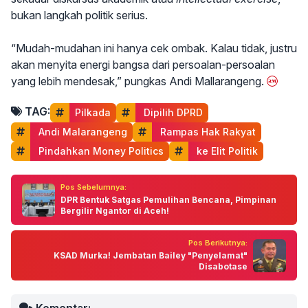
bukan langkah politik serius.
“Mudah-mudahan ini hanya cek ombak. Kalau tidak, justru
akan menyita energi bangsa dari persoalan-persoalan
yang lebih mendesak,” pungkas Andi Mallarangeng.
TAG:
Pilkada
 Dipilih DPRD
 Andi Malarangeng
 Rampas Hak Rakyat
 Pindahkan Money Politics
 ke Elit Politik
Pos Sebelumnya:
DPR Bentuk Satgas Pemulihan Bencana, Pimpinan
Bergilir Ngantor di Aceh!
Pos Berikutnya:
KSAD Murka! Jembatan Bailey "Penyelamat"
Disabotase