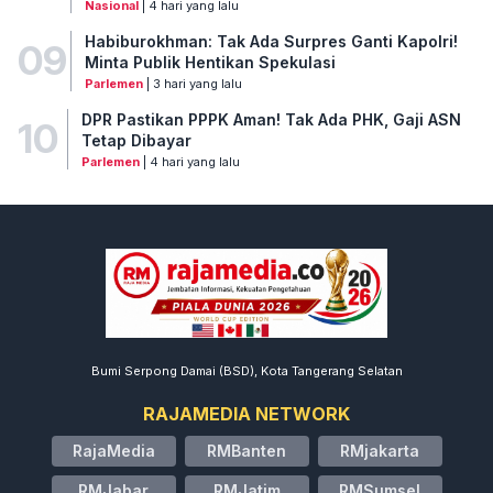
Nasional
| 4 hari yang lalu
Habiburokhman: Tak Ada Surpres Ganti Kapolri!
09
Minta Publik Hentikan Spekulasi
Parlemen
| 3 hari yang lalu
DPR Pastikan PPPK Aman! Tak Ada PHK, Gaji ASN
10
Tetap Dibayar
Parlemen
| 4 hari yang lalu
Bumi Serpong Damai (BSD), Kota Tangerang Selatan
RAJAMEDIA NETWORK
RajaMedia
RMBanten
RMjakarta
RMJabar
RMJatim
RMSumsel