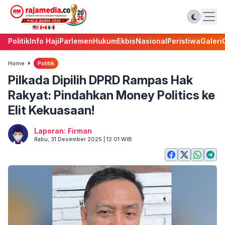
Politik
Info Haji
Parlemen
Hukum
Ekbis
Nasional
Peristiwa
Galeri
Home
Politik
Pilkada Dipilih DPRD Rampas Hak
Rakyat: Pindahkan Money Politics ke
Elit Kekuasaan!
Laporan: Firman
Rabu, 31 Desember 2025 | 12:01 WIB